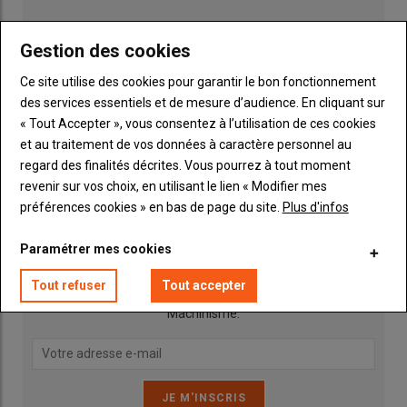
Gestion des cookies
A quoi ça sert ?
Ce site utilise des cookies pour garantir le bon fonctionnement
des services essentiels et de mesure d’audience. En cliquant sur
Utilisé dans les véhicules équipés de la
technologie SCR
« Tout Accepter », vous consentez à l’utilisation de ces cookies
(appelée aussi Réduction catalytique sélective), dont des
et au traitement de vos données à caractère personnel au
tracteurs
, l’AdBlue est injecté dans le
pot d’échappement
.
regard des finalités décrites. Vous pourrez à tout moment
Publicité
Sous l’effet de l’accroissement de la température, il se
revenir sur vos choix, en utilisant le lien « Modifier mes
décompose en ammoniac (NH
) et en dioxyde de carbone
préférences cookies » en bas de page du site.
Plus d'infos
3
(CO
). En réagissant à l’intérieur du catalyseur avec cet
2
INSCRIPTION NEWSLETTER
ammoniac, les émissions d’
oxydes d’azote
(NOx) présentes
Paramétrer mes cookies
dans les gaz d’échappement sont transformées en « azote
Tout refuser
Tout accepter
inoffensif » et en vapeur d’eau. «
Cela permet d’abattre 98% des
Vous recevrez chaque semaine toutes les actualités 100%
oxydes nitreux
», affirme Luc Ferreol.
Machinisme.
Combien d’agriculteurs en utilisent
pour leurs tracteurs ?