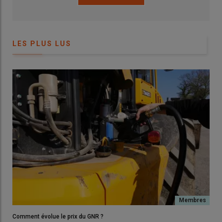
Obligatoire sur les véhicules poids lourds à
moteur diesel
construits après 2006, le réservoir d’AdBlue a fait son
apparition sur les voitures diesel dès 2014. Depuis 2019, les
LES PLUS LUS
fabricants de tracteurs et autres machines agricoles doivent
aussi veiller à réduire leurs émissions de NOx en ayant recours
au SCR et à l’AdBlue. Tous les nouveaux modèles de tracteurs
sont ainsi équipés d’un petit réservoir d’AdBlue avec un
bouchon bleu.
«
Pour les tracteurs, la consommation d’AdBlue représente entre
5 à 10% de la
consommation de GNR
», souligne le représentant
de Yara.
Comment évolue le prix du GNR ?