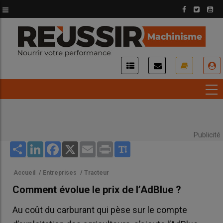
Aller
au
contenu
principal
USER
ACCOUNT
MENU
Publicité
Share
LinkedIn
Facebook
X
Email
Print
Accueil
/
Entreprises
/
Tracteur
Comment évolue le prix de l’AdBlue ?
Au coût du carburant qui pèse sur le compte