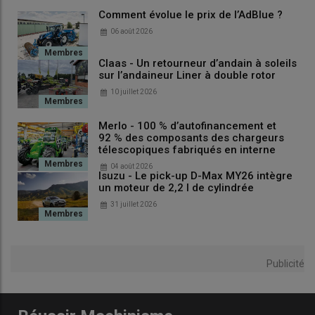
Son prix indexé sur celui de l’engrais
Comment évolue le prix de l’AdBlue ?
jusqu’en juin 2021
06 août 2026
«
Jusqu’en juin 2021, le prix de l’AdBlue au litre était indexé sur le
Claas - Un retourneur d’andain à soleils
prix de l’engrais (cotation de l’urée réalisée par Fertecon, ndlr).
sur l’andaineur Liner à double rotor
Le
prix du gaz
variait alors autour de 5 dollars en moyenne sur
10 juillet 2026
les trois dernières années par MMBtu
», rappelle le responsable
de Yara. «
Puis à partir de juin 2021, le gaz a dépassé les 10
Merlo - 100 % d’autofinancement et
dollars, avant la
guerre en Ukraine
qui a accentué le
92 % des composants des chargeurs
phénomène, nous avons alors suspendu l’indexation
», poursuit-
télescopiques fabriqués en interne
il. Le gaz a même atteint des sommets à certains moment à
04 août 2026
Isuzu - Le pick-up D-Max MY26 intègre
plus de 60 dollars.
un moteur de 2,2 l de cylindrée
31 juillet 2026
Courbe de l’évolution du prix du gaz
Publicité
Un prix tous les quinze jours depuis
juin 2022