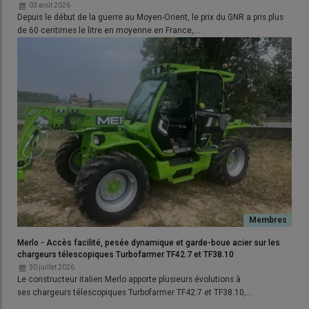
03 août 2026
Depuis le début de la guerre au Moyen-Orient, le prix du GNR a pris plus
de 60 centimes le litre en moyenne en France,…
Comment est fabriqué cet adjuvant
?
L’AdBlue est un mélange d’urée et d’eau déminéralisée. Il s’agit
d’un coproduit de l’urée utilisée comme
engrais
. Les
fabricants d’engrais possèdent des ateliers spécifiques pour sa
production. Pour fabriquer de l’urée, «
on craque le méthane (du
gaz naturel importé
, ndlr) à haute température pour faire de
l’ammoniac (NH
) et du CO
puis on mélange les deux
» explique
Merlo - Accès facilité, pesée dynamique et garde-boue acier sur les
3
2
chargeurs télescopiques Turbofarmer TF42.7 et TF38.10
Luc Ferreol.
30 juillet 2026
Le constructeur italien Merlo apporte plusieurs évolutions à
ses chargeurs télescopiques Turbofarmer TF42.7 et TF38.10,…