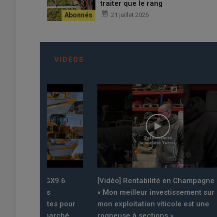
traiter que le rang
21 juillet 2026
VIDÉOS
t GX9.6
[Vidéo] Rentabilité en Champagne :
[VIDEO] 
ses
« Mon meilleur investissement sur
l’épand
xtes pour
mon exploitation viticole est une
dix sec
e marché
rogneuse à sections »
de la ca