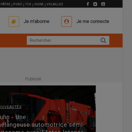
PÂTRE
PORC
TCS
VIGNE
VOLAILLES
Je m'abonne
Je me connecte
Publicité
OUVEAUTÉS
uhn - Une
élangeuse automotrice semi-