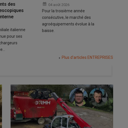
nts des
04 août 2026
06 a
lescopiques
Pour la troisième année
Au coût 
interne
consécutive, le marché des
le compt
agroéquipements évolue à la
agricult
liale italienne
baisse.
nécessa
nue pour ses
 chargeurs
de…
Plus d'articles
ENTREPRISES