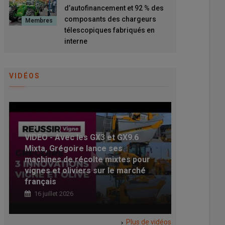
d’autofinancement et 92 % des
composants des chargeurs
télescopiques fabriqués en
interne
VIDÉOS
VIDEO - Avec les GX3 et GX9.6
Mixta, Grégoire lance ses
[Vidéo] R
machines de récolte mixtes pour
« Mon mei
vignes et oliviers sur le marché
mon exploi
français
rogneuse 
16 juillet 2026
05 juin 20
t évolue le prix de
Merlo - 100 %
e ?
d’autofinancement et 92 %
Plus de vidéos