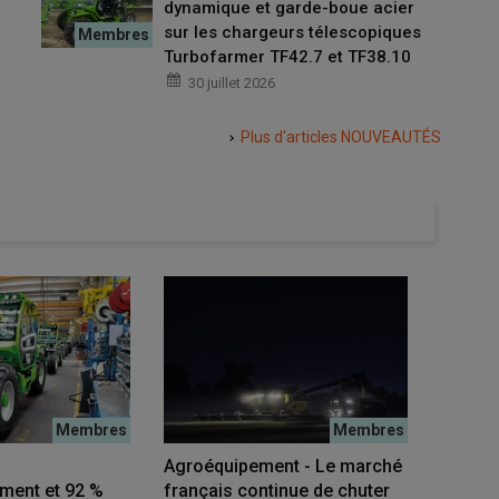
dynamique et garde-boue acier
sur les chargeurs télescopiques
Turbofarmer TF42.7 et TF38.10
30 juillet 2026
Plus d'articles
NOUVEAUTÉS
 en Champagne :
[Vidéo] Rentabilité dans le Rhône :
estissement sur
« Mon meilleur investissement sur
icole est une
mon exploitation viticole est un
s »
pulvérisateur à dos électrique »
17 juillet 2026
Agroéquipement - Le marché
Commen
ment et 92 %
français continue de chuter
l’AdBlu