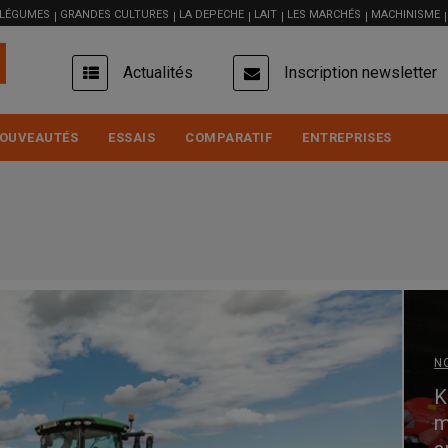
 LÉGUMES
GRANDES CULTURES
LA DEPECHE
LAIT
LES MARCHÉS
MACHINISME
USER
Actualités
Inscription newsletter
ACCOUNT
MENU
OUVEAUTÉS
ESSAIS
COMPARATIF
ENTREPRISES
N
K
m