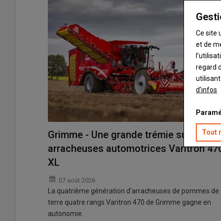
Gesti
Ce site 
et de m
l’utilis
regard d
utilisan
d'infos
Paramé
Tout 
Grimme - Une grande trémie sur les
arracheuses automotrices Varitron 47
XL
07 août 2026
La quatrième génération d’arracheuses de pommes de
terre quatre rangs Varitron 470 de Grimme gagne en
autonomie.