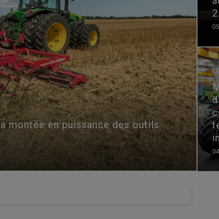
a
2
05
E
M
d
c
: la montée en puissance des outils
t
i
04