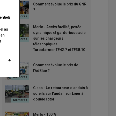
Comment évolue le prix du GNR
?
entiels
Merlo - Accès facilité, pesée
nel au
dynamique et garde-boue acier
 en
sur les chargeurs
s
télescopiques
Turbofarmer TF42.7 et TF38.10
Comment évolue le prix de
l’AdBlue ?
Claas - Un retourneur d’andain à
soleils sur l’andaineur Liner à
double rotor
Merlo - 100 %