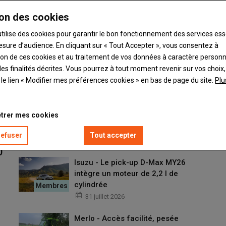
Tuchel - Une balayeuse de
on des cookies
logettes passe-partout
06 août 2026
utilise des cookies pour garantir le bon fonctionnement des services ess
esure d’audience. En cliquant sur « Tout Accepter », vous consentez à
Kuhn - Une
ation de ces cookies et au traitement de vos données à caractère person
mélangeuse automotrice semi-
es finalités décrites. Vous pourrez à tout moment revenir sur vos choix,
autonome avec l’Antea Intense
t le lien « Modifier mes préférences cookies » en bas de page du site.
Plu
2.CL
05 août 2026
trer mes cookies
Pöttinger - Un andaineur double
porté
refuser
Tout accepter
03 août 2026
0
Isuzu - Le pick-up D-Max MY26
intègre un moteur de 2,2 l de
cylindrée
31 juillet 2026
Merlo - Accès facilité, pesée