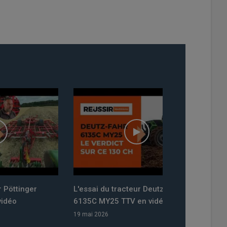
L'essai du tracteur Deutz-Fahr
Traction #22 l'é
6135C MY25 TTV en vidéo
sur les essais 
télescopique M
19 mai 2026
TH.7038 Dyna-C