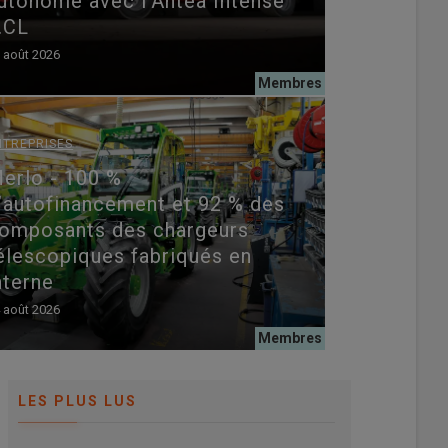
utonome avec l’Antea Intense
.CL
 août 2026
NTREPRISES
erlo - 100 %
’autofinancement et 92 % des
omposants des chargeurs
élescopiques fabriqués en
nterne
 août 2026
LES PLUS LUS