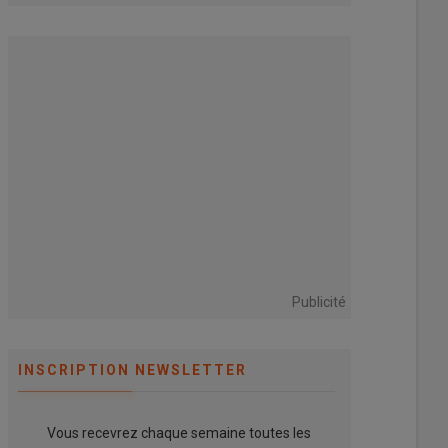
des composants des
oût 2026
chargeurs télescopiques
du carburant qui pèse sur
fabriqués en interne
e d’exploitation des
04 août 2026
eurs, s’ajoute l’AdBlue
L’entreprise familiale italienne
ire…
Merlo est reconnue pour ses
fabrications de chargeurs
télescopiques, de…
Publicité
INSCRIPTION NEWSLETTER
Vous recevrez chaque semaine toutes les