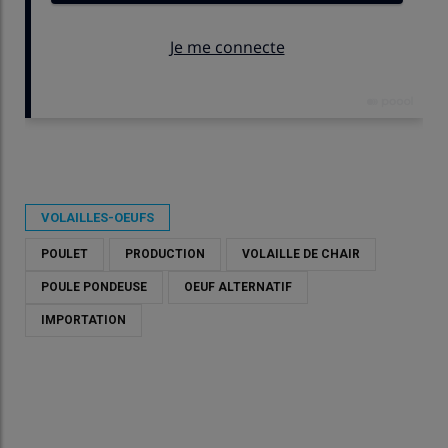
Publié le
mer 10/06/2026 - 10:00
- Par
Catherine Takougang
VOLAILLES-OEUFS
POULET
PRODUCTION
VOLAILLE DE CHAIR
POULE PONDEUSE
OEUF ALTERNATIF
IMPORTATION