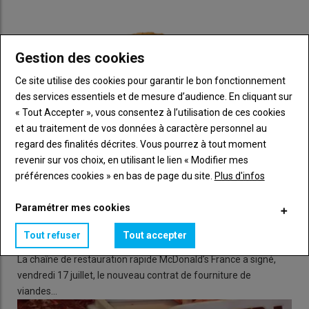
Bombart.
Lire aussi :
Œufs : le CNPO demande d’« alléger les
Gestion des cookies
procédures d’installation des élevages pour
atteindre l’autonomie alimentaire »
Ce site utilise des cookies pour garantir le bon fonctionnement
des services essentiels et de mesure d’audience. En cliquant sur
« Tout Accepter », vous consentez à l’utilisation de ces cookies
Des objectifs de production avicole
et au traitement de vos données à caractère personnel au
revus à la hausse
regard des finalités décrites. Vous pourrez à tout moment
revenir sur vos choix, en utilisant le lien « Modifier mes
Face à ces enjeux, l’Anvol a revu ses ambitions à la hausse. La
préférences cookies » en bas de page du site.
Plus d'infos
filière estime désormais qu’il faudra construire 2 200 nouveaux
poulaillers de volailles de chair
et 575 poulaillers de pondeuses
Paramétrer mes cookies
Poulet : 72 % des approvisionnements de McDonald's
d’ici 2035
afin de reconquérir une partie de la souveraineté
couverts par un contrat avec LDC et ses partenaires
alimentaire française. Or des contraintes persistent. «
Pour
Tout refuser
Tout accepter
28 juillet 2026
construire un élevage, il faut compter au minimum deux ans en
La chaîne de restauration rapide McDonald’s France a signé,
raison des contraintes incompressibles, notamment les
vendredi 17 juillet, le nouveau contrat de fourniture de
démarches administratives. Malheureusement, ces délais
viandes…
peuvent être beaucoup plus longs, voire doubler, en cas de