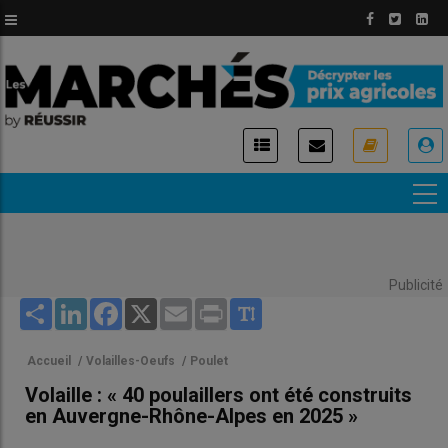
Aller
au
contenu
principal
USER
ACCOUNT
MENU
Publicité
Share
LinkedIn
Facebook
X
Email
Print
Accueil
/
Volailles-Oeufs
/
Poulet
Volaille : « 40 poulaillers ont été construits
en Auvergne-Rhône-Alpes en 2025 »