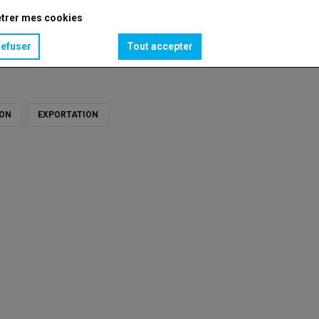
trer mes cookies
refuser
Tout accepter
ION
EXPORTATION