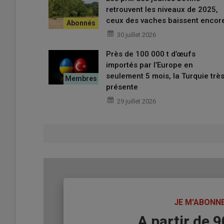
communautaire. Parmi les pays tiers fournisseurs, l’
Arg
retrouvent les niveaux de 2025,
profite d’une image haut-de-gamme qui sert d’argumen
ceux des vaches baissent encor
l’Allemagne à la France sont majoritairement la viande
30 juillet 2026
envois français est le reflet de la baisse des envois ave
des taurillons français sont similaires, à l’import en Al
Près de 100 000 t d’œufs
importés par l’Europe en
seulement 5 mois, la Turquie trè
Lire aussi :
Comment le bœuf argentin gagne l
présente
29 juillet 2026
TITRE
JE M'ABONN
Body
A partir de 