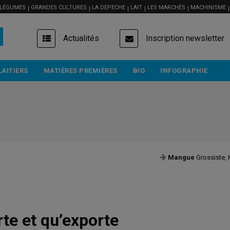
 LÉGUMES
GRANDES CULTURES
LA DEPECHE
LAIT
LES MARCHÉS
MACHINISME
USER
Actualités
Inscription newsletter
ACCOUNT
MENU
LAITIERS
MATIÈRES PREMIÈRES
BIO
INFOGRAPHIE
Kent, Mexique, avion
8,50 €/kg
=
Min de Lyon, le 07/08 , FranceAgriMer - RNM
te et qu’exporte