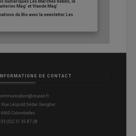
ons numériques Les Marchés hebdo, le
aiteries Mag’ et Viande Mag’
ations du Bio avec la newsletter Les
INFORMATIONS DE CONTACT
communication@reussir.fr
1 Rue Léopold Sédar-Senghor
14460 Colombelles
+33 (0)2 31 35 87 28