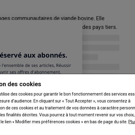
=
+0,50
Blé tendre
231,00 €/tonne
anges communautaires de viande bovine. Elle
 prêt à cuire,
Marché français, le 05/08, éch. oct.-déc.,
, dont une partie en provenance des pays tiers.
récolte 2026, Départ, Sud Toulouse, meunier,
11%, Camion , La Dépêche - Le Petit Meunier
-0,10
=
Piment
 Marché en
1,90 €/kg
Min de Lyon, le 07/08, Grossiste, vert, Maroc ,
FranceAgriMer - RNM
=
+0,53
Poudre de lait
%
on des cookies
n, chair jaune,
2 865,00 €/tonne
FranceAgriMer -
Allemagne, le 05/08, 0 % mg, consommation
utilise des cookies pour garantir le bon fonctionnement des services ess
humaine , Süddeutschen Butter - und Käse-
esure d’audience. En cliquant sur « Tout Accepter », vous consentez à
Börse e. V. Kempten
ation de ces cookies et au traitement de vos données à caractère person
es finalités décrites. Vous pourrez à tout moment revenir sur vos choix,
t le lien « Modifier mes préférences cookies » en bas de page du site.
Plu