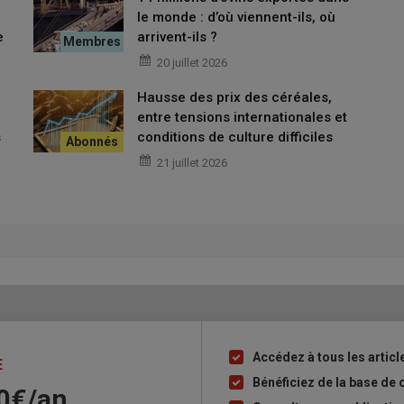
entine
domine avec 9 % de part de marché. Cette origine
le monde : d’où viennent-ils, où
t marketing en GMS et dans les steakhouses. Les achats de
e
arrivent-ils ?
 réfrigérée notamment avec os. La baisse tendancielle des
20 juillet 2026
c os tandis que le désossé se maintient. Les prix de la viande
lemagne, à ceux des autres origines.
Hausse des prix des céréales,
entre tensions internationales et
s
conditions de culture difficiles
es boucheries de France
21 juillet 2026
Accédez à tous les artic
Liste
E
à
Bénéficiez de la base de 
90€/an
puce