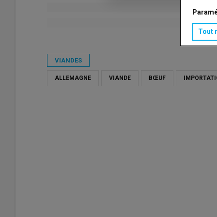
Paramé
Tout 
Publié le
lun 20/04/2026 - 10:10
- Par
Virginie Pinson
VIANDES
ALLEMAGNE
VIANDE
BŒUF
IMPORTAT