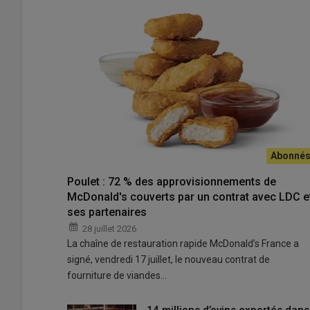
Le Brésil veut diversifier ses d
Les exportateurs brésiliens espèrent se voir ouvrir le 
partie de leurs produits. L’Abiec était, fin avril à l’offen
millions de dollars de vente en 4 jours. De plus, les nég
environ 115 millions de dollars supplémentaires au cou
Lire aussi :
Viande, volaille : Le Brésil sera-t-i
sont confiants
Poulet : 72 % des approvisionnements de
McDonald's couverts par un contrat avec LDC e
ses partenaires
Mais c’est surtout sur la consommation intérieure que co
28 juillet 2026
La chaîne de restauration rapide McDonald’s France a
signé, vendredi 17 juillet, le nouveau contrat de
fourniture de viandes…