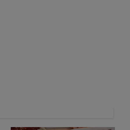
iande bovine en avril 2026
ient reculer de 10 % en 2026, comparées à 2025, prévenait la
e 47 entreprises du pays, à Reuters.
La Chine a en effet
épassant 1,1 million de tonnes
, quota valable à compter du
 million de tonnes de viande bovine vers la Chine, son premier
teurs brésiliens ont accéléré les envois pour éviter les taxes et
13 % des importations chinoises en 2026