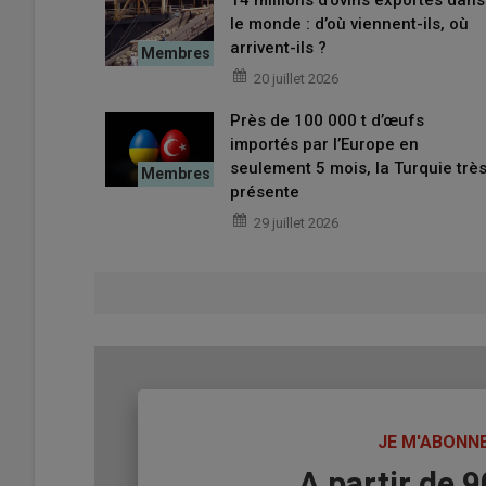
14 millions d’ovins exportés dans
le monde : d’où viennent-ils, où
arrivent-ils ?
20 juillet 2026
Près de 100 000 t d’œufs
importés par l’Europe en
seulement 5 mois, la Turquie trè
présente
29 juillet 2026
TITRE
JE M'ABONN
Body
A partir de 