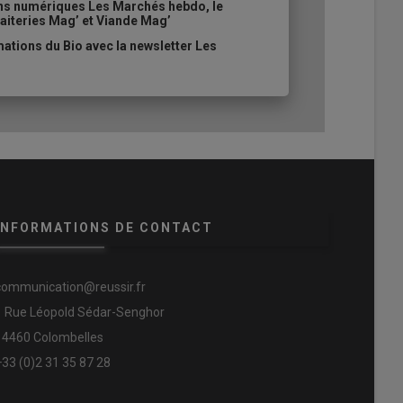
ons numériques Les Marchés hebdo, le
aiteries Mag’ et Viande Mag’
ations du Bio avec la newsletter Les
INFORMATIONS DE CONTACT
communication@reussir.fr
1 Rue Léopold Sédar-Senghor
14460 Colombelles
+33 (0)2 31 35 87 28