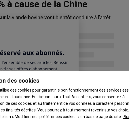
% à cause de la Chine
+0,02
ier
Prune
1,80 €/kg
ur la viande bovine vont bientôt conduire à l’arrêt
raisons inférieures à
Bassin Sud-Ouest, le 05/08, Expédition, rou
s alternatives.
fr
Ouest, cat. I, 40-45 mm, plateau , FranceAgr
RNM
-0,18
Blé tendre
 04/08, blanc,
202,50 €/tonne
, Kruisem
Marché français, le 05/08, éch. août-sept., 
2026, Fob, Moselle, fourrager, 72 kg/hl , La
=
Le Petit Meunier
Persil
on des cookies
rie, Grossiste, (quartier
AgriMer - RNM
5,00 €/10 bottes
utilise des cookies pour garantir le bon fonctionnement des services ess
Rungis, le 06/08, Grossiste, frisé, U. E. ,
esure d’audience. En cliquant sur « Tout Accepter », vous consentez à
FranceAgriMer - RNM
ation de ces cookies et au traitement de vos données à caractère person
es finalités décrites. Vous pourrez à tout moment revenir sur vos choix,
t le lien « Modifier mes préférences cookies » en bas de page du site.
Plu