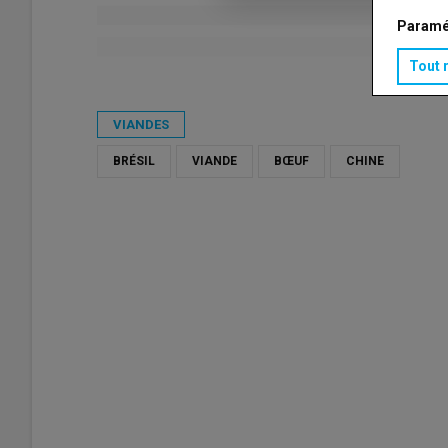
Paramé
Tout 
Publié le
ven 15/05/2026 - 10:26
- Par
Virginie Pinson
VIANDES
BRÉSIL
VIANDE
BŒUF
CHINE