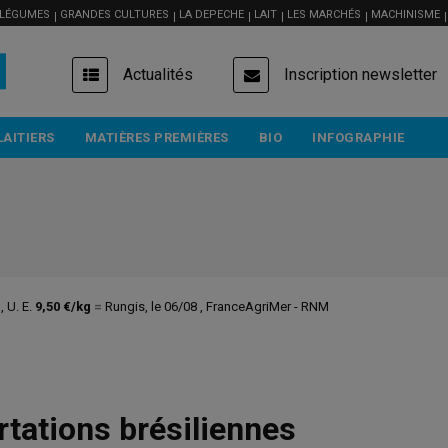
 LÉGUMES
GRANDES CULTURES
LA DEPECHE
LAIT
LES MARCHÉS
MACHINISME
USER
Actualités
Inscription newsletter
ACCOUNT
MENU
LAITIERS
MATIÈRES PREMIÈRES
BIO
INFOGRAPHIE
rtations brésiliennes