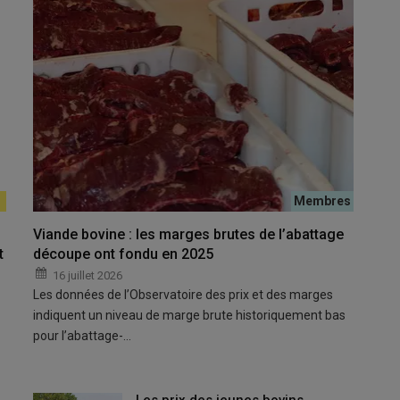
ébouchés
marché japonais afin de trouver un nouveau débouché pour une
sive à Singapour ou un salon où elle déclare avoir réalisé 25
ociations qui ont débuté lors de l'événement devraient générer
rs des 12 prochains mois.
l prêt pour exporter vers l’UE en septembre ? Les industriels
Viande bovine : les marges brutes de l’abattage
t
découpe ont fondu en 2025
16 juillet 2026
mpte la filière viande brésilienne pour écouler les volumes.
Les données de l’Observatoire des prix et des marges
indiquent un niveau de marge brute historiquement bas
pour l’abattage-…