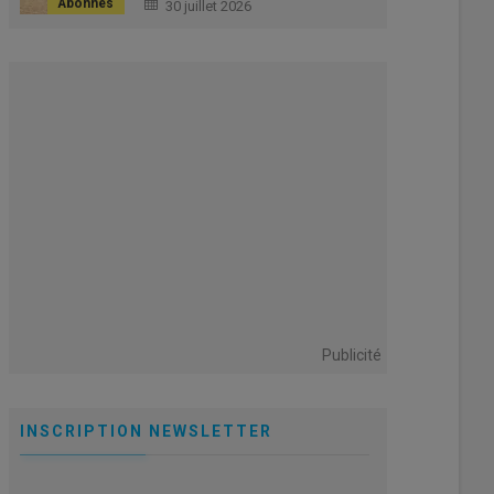
ceux des vaches baissent
30 juillet 2026
encore
Publicité
INSCRIPTION NEWSLETTER