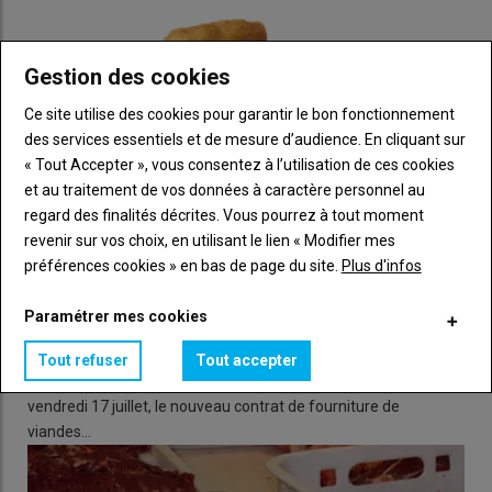
nouvelle distinction, mais ils
doivent s’accompagner
Gestion des cookies
d’importants efforts de
communication et d’information
Ce site utilise des cookies pour garantir le bon fonctionnement
auprès des consommateurs et
des services essentiels et de mesure d’audience. En cliquant sur
« Tout Accepter », vous consentez à l’utilisation de ces cookies
des collectivités pour valoriser
et au traitement de vos données à caractère personnel au
les démarches engagées
»,
regard des finalités décrites. Vous pourrez à tout moment
revenir sur vos choix, en utilisant le lien « Modifier mes
préférences cookies » en bas de page du site.
Plus d'infos
Une nouvelle valeur ajoutée pour la
Poulet : 72 % des approvisionnements de McDonald's
Paramétrer mes cookies
charcuterie fabriquée en France
couverts par un contrat avec LDC et ses partenaires
Tout refuser
Tout accepter
«
Ces améliorations nutritionnelles, pour rappel, ne concernent
28 juillet 2026
La chaîne de restauration rapide McDonald’s France a signé,
pas les produits importés de charcuterie, qui représentent déjà
vendredi 17 juillet, le nouveau contrat de fourniture de
une charcuterie sur cinq en rayon
», rappelle Christiane
viandes…
Lambert, précisant que ces engagements s’appliquent
uniquement aux produits portant le logo le porc français.