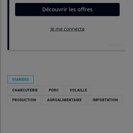
Publié le
mer 10/06/2026 - 16:33
- Par
Catherine Takougang
VIANDES
CHARCUTERIE
PORC
VOLAILLE
PRODUCTION
AGROALIMENTAIRE
IMPORTATION
La ministre Annie Genevard affirme qu’elle mettra à disposition