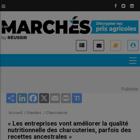
Aller
au
contenu
principal
USER
ACCOUNT
MENU
Publicité
Share
LinkedIn
Facebook
X
Email
Print
Accueil
/
Viandes
/
Charcuterie
« Les entreprises vont améliorer la qualité
nutritionnelle des charcuteries, parfois des
recettes ancestrales »