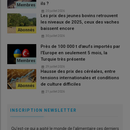
grasses des charcuteries françaises a diminué de 30 %, tandis
ils ?
que la contribution de la charcuterie aux apports en sel est
20 juillet 2026
Les prix des jeunes bovins retrouvent
passée de 16 % à 7 % entre 2007 et 2016.
les niveaux de 2025, ceux des vaches
Par ailleurs le
nombre d’additifs autorisés dans le Code des
baissent encore
usages
a été réduit à 90, contre 335 dans la réglementation
30 juillet 2026
européenne. Les
teneurs en nitrites
ont également été
abaissées, et sont aujourd’hui 20 % inférieures aux seuils
Près de 100 000 t d’œufs importés par
européens.
l’Europe en seulement 5 mois, la
Turquie très présente
29 juillet 2026
Hausse des prix des céréales, entre
Lire aussi :
« Dans le porc, l’intérêt pour une
tensions internationales et conditions
couverture du marché est particulièrement fort »
de culture difficiles
pour Mikaël Delmas, fondateur de Quideos
21 juillet 2026
INSCRIPTION NEWSLETTER
Qu’est-ce qui a agité le monde de l'alimentaire ces derniers