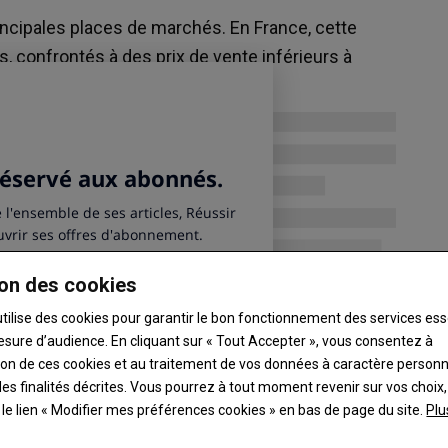
=
=
Poulet
incipales places de marchés. En France, cette
6,50 €/kg
rs, confrontés à des prix de vente inférieurs à
2-3 kg, France ,
Rungis, le 07/08, Grossiste, (filet), U. E., standard ,
FranceAgriMer - RNM
+39,00
-30,00
BPI)
Veau
200,00 €/tête
st
79 - Lezay, le 04/08, d'élevage et
d'engraissement, Marché en vif, Croisés
mixtes (mère race mixte X mâle race à viande
ou mère race mixte X mâle race mixte),
femelle, O , FMBV
on des cookies
=
Ail
utilise des cookies pour garantir le bon fonctionnement des services ess
5,20 €/kg
esure d’audience. En cliquant sur « Tout Accepter », vous consentez à
Min de Bordeaux, le 07/08, Grossiste, violet, sec,
ation de ces cookies et au traitement de vos données à caractère person
Espagne, cat. I, 60-80 mm , FranceAgriMer - RNM
es finalités décrites. Vous pourrez à tout moment revenir sur vos choix,
t le lien « Modifier mes préférences cookies » en bas de page du site.
Plu