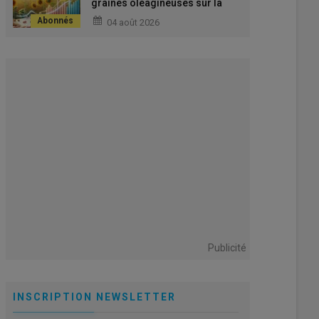
graines oléagineuses sur la
semaine dans le monde
04 août 2026
Publicité
INSCRIPTION NEWSLETTER