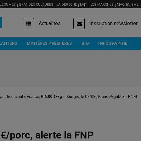
 LÉGUMES
GRANDES CULTURES
LA DEPECHE
LAIT
LES MARCHÉS
MACHINISME
USER
Actualités
Inscription newsletter
ACCOUNT
MENU
LAITIERS
MATIÈRES PREMIÈRES
BIO
INFOGRAPHIE
uartier avant), France, R
6,00 €/kg
=
Rungis, le 07/08 , FranceAgriMer - RNM
€/porc, alerte la FNP