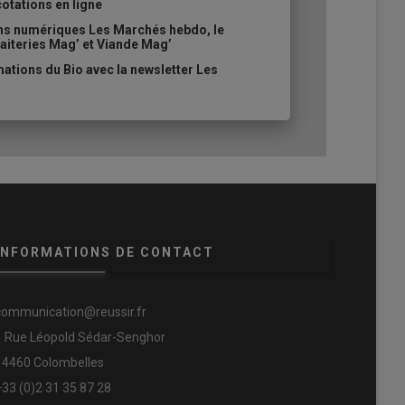
cotations en ligne
ons numériques Les Marchés hebdo, le
aiteries Mag’ et Viande Mag’
ations du Bio avec la newsletter Les
INFORMATIONS DE CONTACT
communication@reussir.fr
1 Rue Léopold Sédar-Senghor
14460 Colombelles
+33 (0)2 31 35 87 28