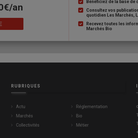
à
Bénéficiez de la base de 
90€/an
puce
Consultez vos publicati
quotidien Les Marchés, L
E
Recevez toutes les inform
Marchés Bio
RUBRIQUES
Actu
Réglementation
Marchés
Bio
Collectivités
Métier