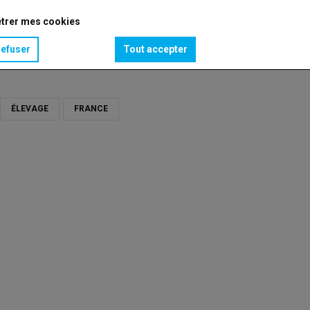
trer mes cookies
refuser
Tout accepter
ng
ÉLEVAGE
FRANCE