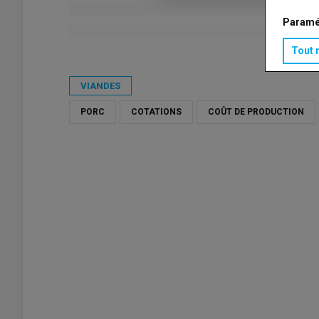
Paramé
Tout 
Publié le
ven 27/03/2026 - 09:28
- Par
Catherine Takouga
VIANDES
PORC
COTATIONS
COÛT DE PRODUCTION