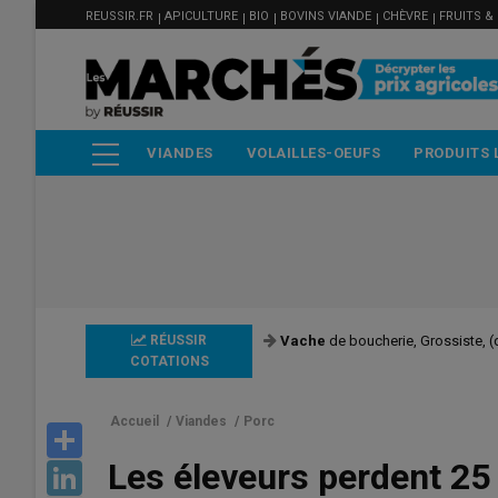
MENU
Aller
REUSSIR.FR
APICULTURE
BIO
BOVINS VIANDE
CHÈVRE
FRUITS &
FILIÈRE
au
contenu
principal
NAVIGATION
VIANDES
VOLAILLES-OEUFS
PRODUITS 
PRINCIPALE
RÉUSSIR
Vache
de boucherie, Grossiste, (q
COTATIONS
Accueil
/
Viandes
/
Porc
Share
Les éleveurs perdent 25 
LinkedIn