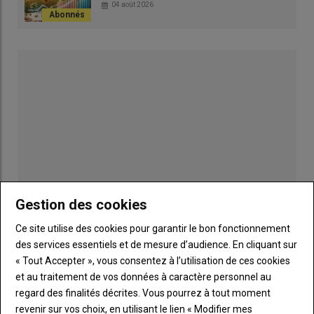
À noter, en semaine 18 la Pologne a rapporté 15 nouveaux
04 août 2026
foyers de grippe aviaire. Plus de 1 million de poules pondeuses
ont été abattues ainsi que 100 000 poulettes. Il y a déjà 150
foyers en élevage depuis le début de la saison 2025/2026
contre 109 lors de la précédente.
Gestion des cookies
Ce site utilise des cookies pour garantir le bon fonctionnement
Publicité
des services essentiels et de mesure d’audience. En cliquant sur
« Tout Accepter », vous consentez à l’utilisation de ces cookies
et au traitement de vos données à caractère personnel au
LES PLUS LUS
regard des finalités décrites. Vous pourrez à tout moment
revenir sur vos choix, en utilisant le lien « Modifier mes