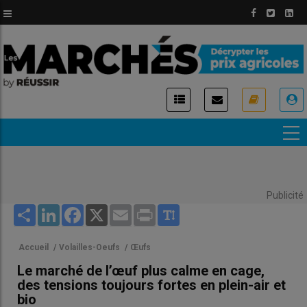
Aller
au
contenu
principal
USER
ACCOUNT
MENU
Publicité
Share
LinkedIn
Facebook
X
Email
Print
Accueil
/
Volailles-Oeufs
/
Œufs
Le marché de l’œuf plus calme en cage,
des tensions toujours fortes en plein-air et
bio