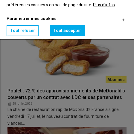
préférences cookies » en bas de page du site.
Plus d'infos
Paramétrer mes cookies
Tout refuser
Tout accepter
Poulet : 72 % des approvisionnements de McDonald's
couverts par un contrat avec LDC et ses partenaires
28 juillet 2026
La chaîne de restauration rapide McDonald’s France a signé,
vendredi 17 juillet, le nouveau contrat de fourniture de
viandes…