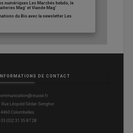
ons numériques Les Marchés hebdo, le
aiteries Mag’ et Viande Mag’
ations du Bio avec la newsletter Les
INFORMATIONS DE CONTACT
communication@reussir.fr
1 Rue Léopold Sédar-Senghor
14460 Colombelles
+33 (0)2 31 35 87 28