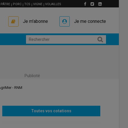
PÂTRE
PORC
TCS
VIGNE
VOLAILLES
Je m'abonne
Je me connecte
Publicité
eAgriMer - RNM
Toutes vos cotations