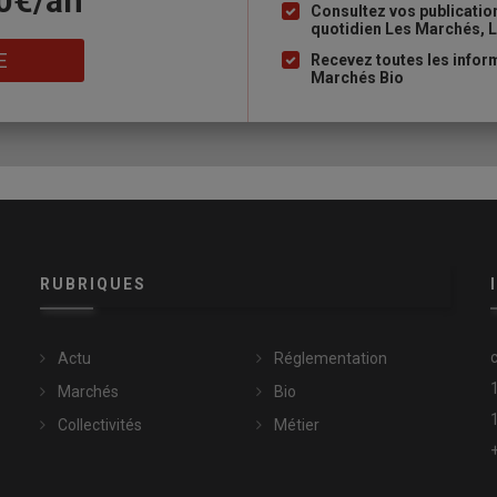
90€/an
puce
Consultez vos publicati
quotidien Les Marchés, L
E
Recevez toutes les inform
Marchés Bio
 en premier prix et 40 % en MDD. Au global,
le prix moyen de
écrémés
s’est établi à 1,12 euro en 2025 (+1 % en un an). Le
n moyenne à 92 ct/litre
, ne permettent pas à la filière
RUBRIQUES
né est particulièrement sensible aux coûts de transport, tant pour
u bouteilles vers la distribution et
la conjoncture actuelle est
Actu
Réglementation
Marchés
Bio
Collectivités
Métier
par Syndilait qui constate cette baisse depuis une dizaine
 du petit-déjeuner, la baisse du nombre d’enfants ou encore le