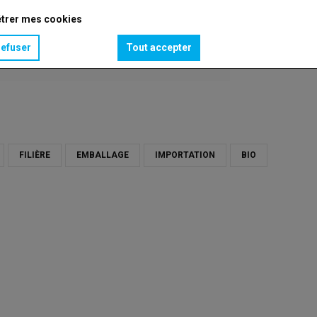
trer mes cookies
refuser
Tout accepter
FILIÈRE
EMBALLAGE
IMPORTATION
BIO