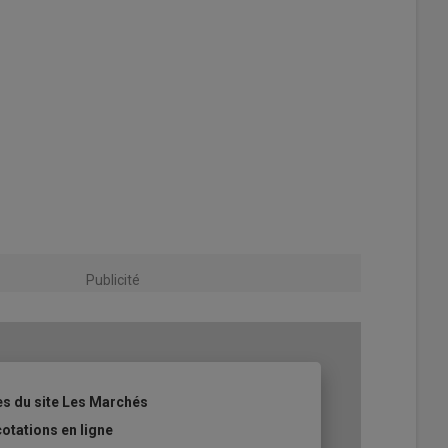
Publicité
les du site Les Marchés
cotations en ligne