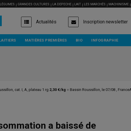
 LÉGUMES
GRANDES CULTURES
LA DEPECHE
LAIT
LES MARCHÉS
MACHINISME
USER
Actualités
Inscription newsletter
ACCOUNT
MENU
LAITIERS
MATIÈRES PREMIÈRES
BIO
INFOGRAPHIE
ssillon, cat. I, A, plateau 1 rg
2,30 €/kg
=
Bassin Roussillon, le 07/08 , Franc
onsommation a baissé de