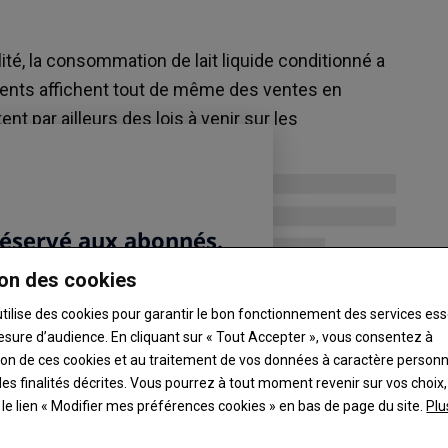
=
+0,02
Gazole non routier
1,89 €/litre
ité, la consommation de lait liquide conditionné a
y Exchange AG
France, le 31/07, T.T.C., livraisons inférieures à
ents affichent tout de même des ventes en
5000 litres , ecologie.gouv.fr
=
nt par ailleurs des lois à venir sur les
-0,06
Œuf
import ,
12,42 €/100 pièces
Kruishoutem (Belgique), le 04/08, brun,
Production, au sol, 65-70 g , Kruisem
-3,00
 (BHSI)
=
Veau
st
180,00 €/tête
on des cookies
12 - Laissac, le 04/08, d'élevage et
d'engraissement, Marché en vif, Croisés mixtes
utilise des cookies pour garantir le bon fonctionnement des services ess
(mère race mixte X mâle race à viande ou mère
esure d’audience. En cliquant sur « Tout Accepter », vous consentez à
race mixte X mâle race mixte), femelle, R , FMBV
ation de ces cookies et au traitement de vos données à caractère person
es finalités décrites. Vous pourrez à tout moment revenir sur vos choix,
t le lien « Modifier mes préférences cookies » en bas de page du site.
Plu