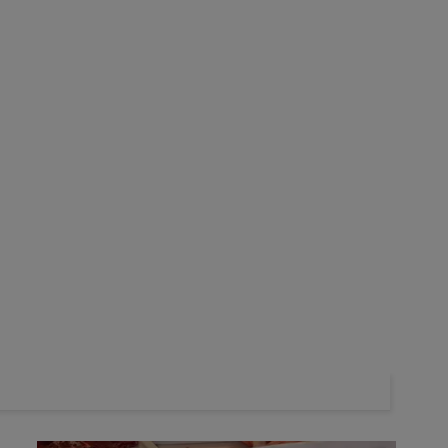
t demi-écrémé, poids lourd du rayon, s’érodent.
nce
de 5,4% en 2025 à 2,6 milliards de litres, selon le Syndilait,
onsommation liquide. En moyenne, un Français a consommé 39
ande année pour la filière lait Max Havelaar »