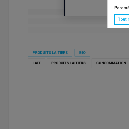
Paramé
Tout 
Publié le
ven 08/05/2026 - 10:10
- Par
Virginie Pinson
PRODUITS LAITIERS
BIO
LAIT
PRODUITS LAITIERS
CONSOMMATION