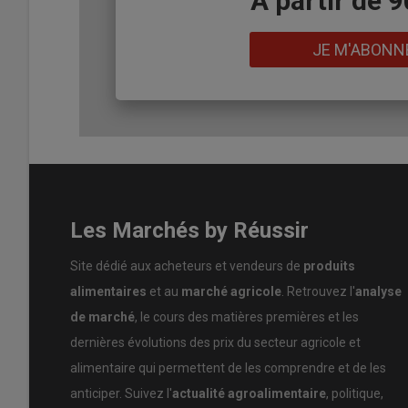
Body
A partir de 
Lien
JE M'ABONN
Un tiers du lait vendu l’est sous marque nationale, 27 %
vente aux consommateurs de tous les laits UHT ½ 
Les Marchés by Réussir
Syndilait explique que les
laits premiers prix, vendus e
d’investir. À noter par ailleurs, le lait liquide condition
Site dédié aux acheteurs et vendeurs de
produits
la collecte du lait que pour l’acheminement des briques o
alimentaires
et au
marché agricole
. Retrouvez l'
analyse
donc défavorable.
de marché
, le cours des matières premières et les
dernières évolutions des prix du secteur agricole et
Le lait jouit d’une bonne image
alimentaire qui permettent de les comprendre et de les
Pour expliquer ce recul au global, qualifié de structurel 
anticiper. Suivez l'
actualité agroalimentaire
, politique,
d’années, l’organisation professionnelle avance le recul