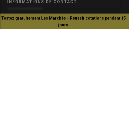
INFORMATIONS DE CONTACT
Testez gratuitement Les Marchés + Réussir cotations pendant 15
communication@reussir.fr
jours
1 Rue Léopold Sédar-Senghor
Je profite de l'offre
14460 Colombelles
+33 (0)2 31 35 87 28
© Réussir 2026 - Tous droits réservés
FOOTER
CONTACTS
BOUTIQUE
QUI SOMMES-NOUS ?
COPYRIGHT
PRESSE AGRICOLE DÉPARTEMENTALE
PLAN DU SITE
MARKETING DIRECT SOLUTION
MENTIONS LÉGALES
POLITIQUE DE CONFIDENTIALITÉ
MODIFIER MES PRÉFÉRENCES COOKIES