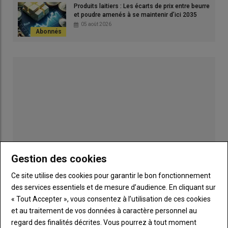
Produits laitiers : Les écarts de prix entre beurre
et poudre amenés à se maintenir d’ici 2035
05 août 2026
Lire aussi : Le Mexique offre des opportunités pour
les produits français
Des inquiétudes sur la viande
bovine
Le Mexique obtient de son côté obtient des contingents de 5
000 t pour la
viande bovine
et 5 000 t pour les
abats de bœuf
.
Interbev dénonçait déjà cet accord en 2018
.
Gestion des cookies
Lire aussi :
Accord UE Mexique : des contingents
Ce site utilise des cookies pour garantir le bon fonctionnement
de viande revus en baisse
des services essentiels et de mesure d’audience. En cliquant sur
Publicité
« Tout Accepter », vous consentez à l’utilisation de ces cookies
et au traitement de vos données à caractère personnel au
L’industrie de la viande mexicaine vise l’UE
regard des finalités décrites. Vous pourrez à tout moment
LES PLUS LUS