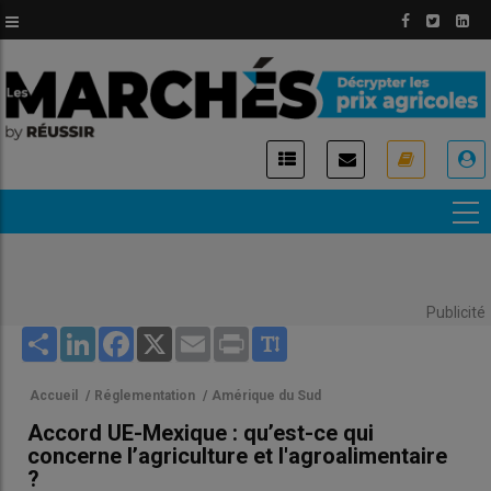
Aller
au
contenu
principal
USER
ACCOUNT
MENU
Publicité
Share
LinkedIn
Facebook
X
Email
Print
Accueil
/
Réglementation
/
Amérique du Sud
Accord UE-Mexique : qu’est-ce qui
concerne l’agriculture et l'agroalimentaire
?