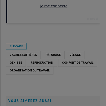
Publié le
lun 04/05/2026 - 07:30
- Par
Chambre d'agriculture de Bretagne
ÉLEVAGE
VACHES LAITIÈRES
PÂTURAGE
VÊLAGE
GÉNISSE
REPRODUCTION
CONFORT DE TRAVAIL
ORGANISATION DU TRAVAIL
VOUS AIMEREZ AUSSI