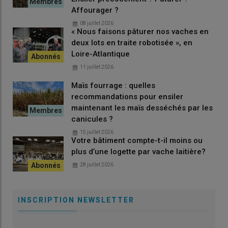
Affourager ?
08 juillet 2026
« Nous faisons pâturer nos vaches en
deux lots en traite robotisée », en
Loire-Atlantique
11 juillet 2026
Maïs fourrage : quelles
recommandations pour ensiler
maintenant les maïs desséchés par les
canicules ?
15 juillet 2026
Votre bâtiment compte-t-il moins ou
Henri-Jean DOLAINE © EARL Dolaine
plus d’une logette par vache laitière?
Henri-Jean Dolaine, 62 vaches à 4 500 l
28 juillet 2026
livrés (dont 7 nourrices), 40 ares
pâturés/VL, robot de traite, agriculture
biologique.
INSCRIPTION NEWSLETTER
« J’ai fait le choix de deux
périodes de vêlage
, une de