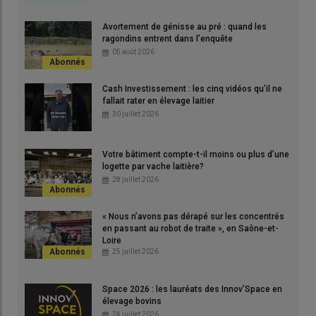
En vêlages groupés, les éleveurs ont recours à des vaches
Avortement de génisse au pré : quand les
nourrices pour limiter la charge de travail liée au nombre
ragondins entrent dans l’enquête
important de veaux.
05 août 2026
© A. Conté
Cash Investissement : les cinq vidéos qu’il ne
fallait rater en élevage laitier
30 juillet 2026
« La conduite en lots des
Votre bâtiment compte-t-il moins ou plus d’une
génisses est facilitée en vêlages
logette par vache laitière?
groupés »
28 juillet 2026
« Nous n’avons pas dérapé sur les concentrés
en passant au robot de traite », en Saône-et-
Loire
25 juillet 2026
Space 2026 : les lauréats des Innov’Space en
élevage bovins
24 juillet 2026