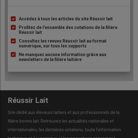
n’est pas négligeable en termes de
trésorerie
. »
Accédez à tous les articles du site Réussir lait
Liste
à
Profitez de l’ensemble des cotations de la filière
« J’assure le pic de lactation
Réussir lait
puce
avec la ration hivernale »
Consultez les revues Réussir lait au format
numérique, sur tous les supports
Ne manquez aucune information grâce aux
newsletters de la filière laitière
Réussir Lait
Site dédié aux éleveurs laitiers et aux professionnels de la
filière bovins lait. Retrouvez les actualités nationales et
internationales, les dernières cotations, toute l'information