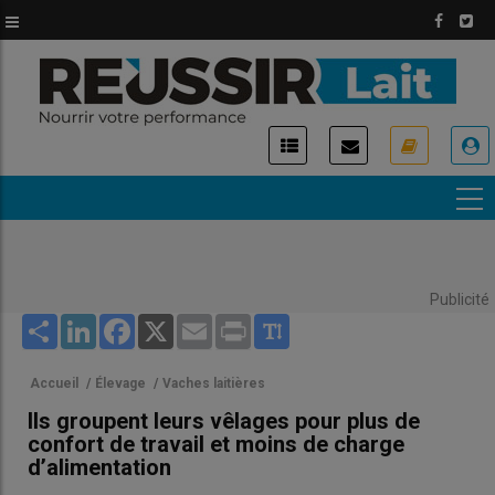
Aller
au
contenu
principal
USER
ACCOUNT
MENU
Publicité
Share
LinkedIn
Facebook
X
Email
Print
Accueil
/
Élevage
/
Vaches laitières
Ils groupent leurs vêlages pour plus de
confort de travail et moins de charge
d’alimentation