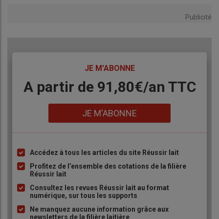
Publicité
TITRE
JE M'ABONNE
Body
A partir de 91,80€/an​ TTC
Lien
JE M'ABONNE
Accédez à tous les articles du site Réussir lait
Liste
à
Profitez de l’ensemble des cotations de la filière
Réussir lait
puce
Consultez les revues Réussir lait au format
numérique, sur tous les supports
Ne manquez aucune information grâce aux
newsletters de la filière laitière