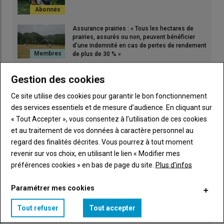
Assurance prairies : « Tous les hectares de
prairies, assurés ou non, peuvent bénéficier
d’une indemnité en cas de pertes de rendement
de plus de 30 % »
« Nous faisons pâturer nos vaches en deux lots
Gestion des cookies
en traite robotisée », en Loire-Atlantique
Ce site utilise des cookies pour garantir le bon fonctionnement
des services essentiels et de mesure d’audience. En cliquant sur
« Tout Accepter », vous consentez à l’utilisation de ces cookies
Maïs fourrage : quelles recommandations pour
ensiler maintenant les maïs desséchés par les
et au traitement de vos données à caractère personnel au
canicules ?
regard des finalités décrites. Vous pourrez à tout moment
revenir sur vos choix, en utilisant le lien « Modifier mes
préférences cookies » en bas de page du site.
Plus d'infos
Paramétrer mes cookies
Tout refuser
Tout accepter