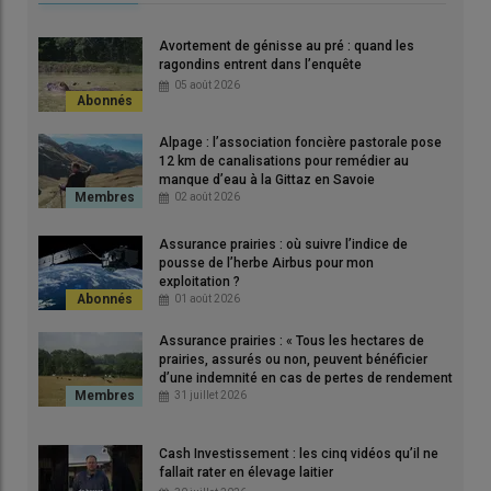
Avortement de génisse au pré : quand les
ragondins entrent dans l’enquête
05 août 2026
Alpage : l’association foncière pastorale pose
12 km de canalisations pour remédier au
manque d’eau à la Gittaz en Savoie
02 août 2026
Pascal Goetz, éleveur dans le Bas-Rhin, est satisfait de
Assurance prairies : où suivre l’indice de
pousse de l’herbe Airbus pour mon
l'investissement dans le dispositif de douchage pour ses
exploitation ?
vaches laitières.
01 août 2026
© P. Goetz
Assurance prairies : « Tous les hectares de
prairies, assurés ou non, peuvent bénéficier
« En 2020, j’ai installé dans mon bâtiment un système de
d’une indemnité en cas de pertes de rendement
de plus de 30 % »
31 juillet 2026
douchage pour les 135 vaches en production et les vaches
taries. Nous sommes situés dans un cuvette et les
températures dépassent souvent 35°C l’été, ce qui entraînait
Cash Investissement : les cinq vidéos qu’il ne
fallait rater en élevage laitier
parfois de fortes baisses de production. Lors d’un voyage en