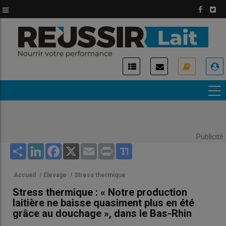
Aller
au
contenu
principal
USER
ACCOUNT
MENU
Publicité
Share
LinkedIn
Facebook
X
Email
Print
Accueil
/
Élevage
/
Stress thermique
Stress thermique : « Notre production
laitière ne baisse quasiment plus en été
grâce au douchage », dans le Bas-Rhin