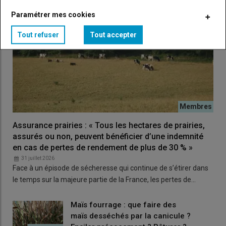
Paramétrer mes cookies
Tout refuser
Tout accepter
Assurance prairies : « Tous les hectares de prairies,
assurés ou non, peuvent bénéficier d’une indemnité
en cas de pertes de rendement de plus de 30 % »
31 juillet 2026
Face à un épisode de sécheresse qui continue de s’étirer dans
le temps sur la majeure partie de la France, les pertes de…
Maïs fourrage : que faire des
maïs desséchés par la canicule ?