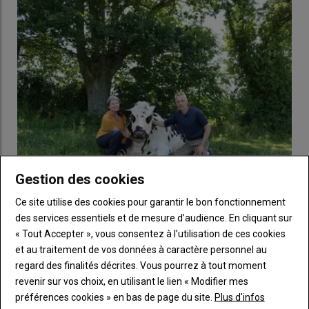
était alors surtout lié à l’humidité et moins à la température.
Globalement, le système apparaît très efficace. Il n’y a
pratiquement plus de baisse de production en été. Juste un
peu plus d’eau à épandre ! »
Gestion des cookies
Ce site utilise des cookies pour garantir le bon fonctionnement
Élevage laitier bio : « Nous vivons à deux avec 200 000
des services essentiels et de mesure d’audience. En cliquant sur
litres de lait bio », en Mayenne
« Tout Accepter », vous consentez à l’utilisation de ces cookies
18 juillet 2026
Mickaël et Élisabeth Lepage, éleveurs en Mayenne, vivent avec
et au traitement de vos données à caractère personnel au
à peine 200 000 litres de lait biologique vendus. Grâce à…
regard des finalités décrites. Vous pourrez à tout moment
revenir sur vos choix, en utilisant le lien « Modifier mes
préférences cookies » en bas de page du site.
Plus d'infos