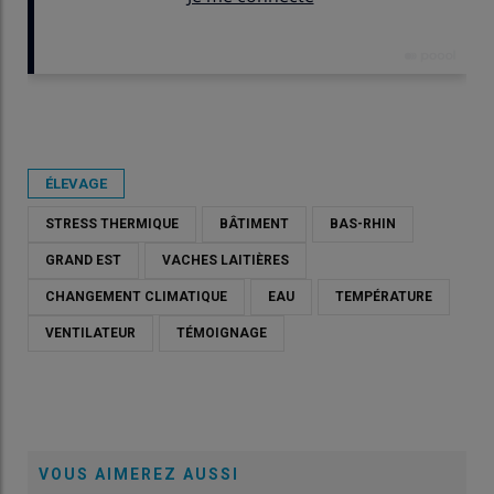
Publié le
ven 05/06/2026 - 07:30
- Par
Véronique Bargain
ÉLEVAGE
STRESS THERMIQUE
BÂTIMENT
BAS-RHIN
GRAND EST
VACHES LAITIÈRES
CHANGEMENT CLIMATIQUE
EAU
TEMPÉRATURE
VENTILATEUR
TÉMOIGNAGE
VOUS AIMEREZ AUSSI