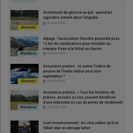
Avortement de génisse au pré : quand les
ragondins entrent dans l’enquête
05 août 2026
Alpage : l’association foncière pastorale pose
12 km de canalisations pour remédier au
manque d’eau à la Gittaz en Savoie
02 août 2026
Pascal Goetz, éleveur dans le Bas-Rhin, est satisfait de
Assurance prairies : où suivre l’indice de
pousse de l’herbe Airbus pour mon
l'investissement dans le dispositif de douchage pour ses
exploitation ?
vaches laitières.
01 août 2026
© P. Goetz
Assurance prairies : « Tous les hectares de
prairies, assurés ou non, peuvent bénéficier
« En 2020, j’ai installé dans mon bâtiment un système de
d’une indemnité en cas de pertes de rendement
de plus de 30 % »
31 juillet 2026
douchage pour les 135 vaches en production et les vaches
taries. Nous sommes situés dans un cuvette et les
températures dépassent souvent 35°C l’été, ce qui entraînait
Cash Investissement : les cinq vidéos qu’il ne
fallait rater en élevage laitier
parfois de fortes baisses de production. Lors d’un voyage en