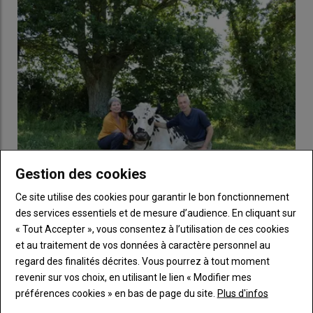
était alors surtout lié à l’humidité et moins à la température.
Globalement, le système apparaît très efficace. Il n’y a
pratiquement plus de baisse de production en été. Juste un
peu plus d’eau à épandre ! »
Gestion des cookies
Ce site utilise des cookies pour garantir le bon fonctionnement
Élevage laitier bio : « Nous vivons à deux avec 200 000
des services essentiels et de mesure d’audience. En cliquant sur
litres de lait bio », en Mayenne
« Tout Accepter », vous consentez à l’utilisation de ces cookies
18 juillet 2026
et au traitement de vos données à caractère personnel au
Mickaël et Élisabeth Lepage, éleveurs en Mayenne, vivent avec
regard des finalités décrites. Vous pourrez à tout moment
à peine 200 000 litres de lait biologique vendus. Grâce à…
revenir sur vos choix, en utilisant le lien « Modifier mes
préférences cookies » en bas de page du site.
Plus d'infos