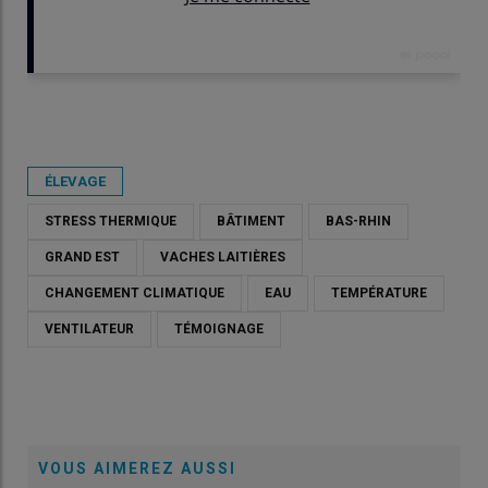
Publié le
ven 05/06/2026 - 07:30
- Par
Véronique Bargain
ÉLEVAGE
STRESS THERMIQUE
BÂTIMENT
BAS-RHIN
GRAND EST
VACHES LAITIÈRES
CHANGEMENT CLIMATIQUE
EAU
TEMPÉRATURE
VENTILATEUR
TÉMOIGNAGE
VOUS AIMEREZ AUSSI