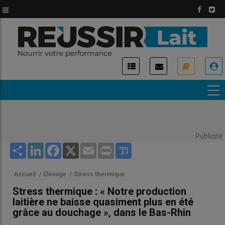
Aller
au
contenu
principal
USER
ACCOUNT
MENU
Publicité
Share
LinkedIn
Facebook
X
Email
Print
Accueil
/
Élevage
/
Stress thermique
Stress thermique : « Notre production
laitière ne baisse quasiment plus en été
grâce au douchage », dans le Bas-Rhin