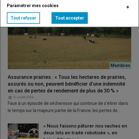
Paramétrer mes cookies
Tout refuser
Tout accepter
Assurance prairies : « Tous les hectares de prairies,
assurés ou non, peuvent bénéficier d’une indemnité
en cas de pertes de rendement de plus de 30 % »
31 juillet 2026
Face à un épisode de sécheresse qui continue de s’étirer dans
le temps sur la majeure partie de la France, les pertes de…
« Nous faisons pâturer nos vaches en
deux lots en traite robotisée », en