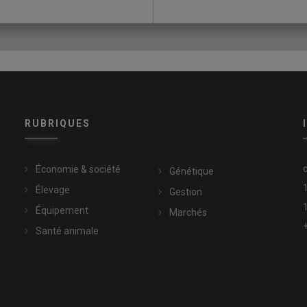
s de lait en plus »
ticiper les problèmes de cellules avec mon
RUBRIQUES
és au démarrage du
robot
. Pour anticiper les problèmes, il est bon
: une analyse Bacteriodetect (190 €) sur lait de tank est
Économie & société
Génétique
nts dans le troupeau et détecter la présence éventuelle du
nt quant à elles la détection des vaches porteuses. Et il sera
Élevage
Gestion
s infectées. Il est impératif d'assainir la situation du
Équipement
Marchés
Santé animale
s au robot », dans la Sarthe »
 de désinfection automatique, je peux m'y