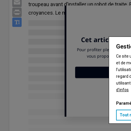
Email
troupeau avant d’installer un robot de traite.
Print
croyances. Le mot d'ordre est d'anticiper le 
Gesti
Ce site 
et de m
l’utilis
regard d
utilisan
d'infos
Paramé
Tout 