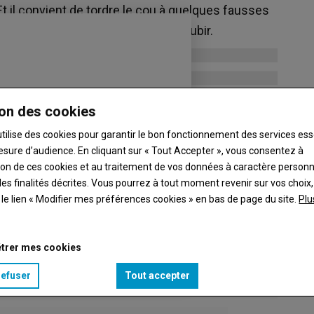
 Et il convient de tordre le cou à quelques fausses
passage au robot plutôt que de le subir.
on des cookies
utilise des cookies pour garantir le bon fonctionnement des services ess
esure d’audience. En cliquant sur « Tout Accepter », vous consentez à
ation de ces cookies et au traitement de vos données à caractère person
es finalités décrites. Vous pourrez à tout moment revenir sur vos choix,
t le lien « Modifier mes préférences cookies » en bas de page du site.
Plu
trer mes cookies
refuser
Tout accepter