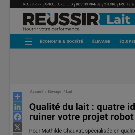
MENU
Aller
REUSSIR.FR
APICULTURE
BIO
BOVINS VIANDE
CHÈVRE
FRUITS &
FILIÈRE
au
contenu
principal
ÉCONOMIE & SOCIÉTÉ
ÉLEVAGE
ÉQUIPE
Accueil
/
Élevage
/
Lait
Share
Qualité du lait : quatre 
LinkedIn
ruiner votre projet robot
Facebook
X
Pour Mathilde Chauvat, spécialisée en qualité d