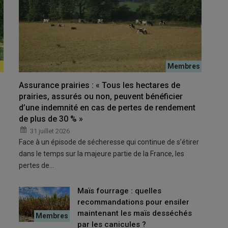
 robot de traite.
Mathild
© E. Bi
Assurance prairies : « Tous les hectares de
prairies, assurés ou non, peuvent bénéficier
d’une indemnité en cas de pertes de rendement
 lait
dans les trois à six mois qui suivent la mise en route du
de plus de 30 % »
ut à gagner à anticiper cette intervention trois à six mois en
31 juillet 2026
enovia.
Face à un épisode de sécheresse qui continue de s’étirer
dans le temps sur la majeure partie de la France, les
pertes de…
Maïs fourrage : quelles
recommandations pour ensiler
maintenant les maïs desséchés
par les canicules ?