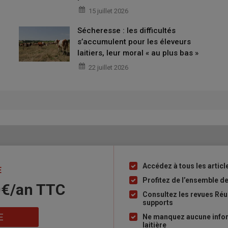
15 juillet 2026
s en cellules en salle de traite, tout va
u robot"
Sécheresse : les difficultés
s’accumulent pour les éleveurs
laitiers, leur moral « au plus bas »
22 juillet 2026
r les vaches, qui engendre une baisse de l’
immunité
naturelle
 probabilité de voir ses résultats se dégrader, avec la
apital infectieux, source de contamination pour le troupeau.
faut veiller à ne pas dépasser 100 000 cellules de moyenne.
eurs sont rigoureux sur l’hygiène de traite, et plus ce point
 montre très discrète et ne provoque quasiment pas de
ctuent sans changement de pratique. Si bien que les
st présent sur leur élevage. Par leur hygiène de traite
Accédez à tous les article
Liste
E
en robot, l’hygiène peut se montrer plus aléatoire et la moindre
à
Profitez de l’ensemble des
0€/an​ TTC
traîner de nouvelles infections. C'est d'autant plus essentiel
puce
Consultez les revues Réus
he à vache à la traite et la plus résistante aussi.
supports
E
Ne manquez aucune inform
laitière