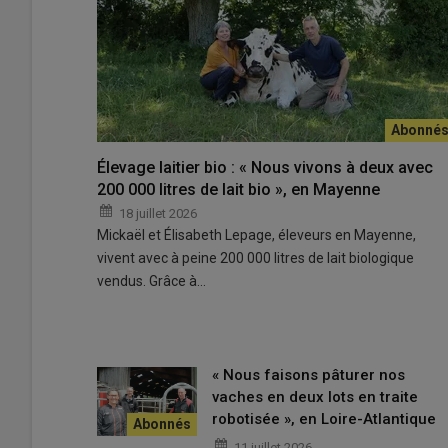
Il est impératif d’assainir le troupeau avant d’installer un
© E. Bignon
Élevage laitier bio : « Nous vivons à deux avec
200 000 litres de lait bio », en Mayenne
« Les éleveurs sollicitent généralement un audit
qualité du
18 juillet 2026
Mickaël et Élisabeth Lepage, éleveurs en Mayenne,
robot lorsqu’un problème survient, alors qu’ils auraient to
vivent avec à peine 200 000 litres de lait biologique
amont du démarrage »
, expose Mathilde Chauvat de Se
vendus. Grâce à…
« Nous faisons pâturer nos
vaches en deux lots en traite
robotisée », en Loire-Atlantique
11 juillet 2026