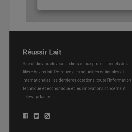
Lire aussi :
« Un contrôle Opti’Traite et trois kilo
2 "Je ne peux rien faire pour an
futur robot"
Réussir Lait
FAUX
La priorité est de ne pas avoir d’animaux infect
Site dédié aux éleveurs laitiers et aux professionnels de la
d’effectuer des
analyses
pour trier les vaches en amont 
filière bovins lait. Retrouvez les actualités nationales et
vivement recommandée pour connaître les germes prése
internationales, les dernières cotations, toute l'information
staphylocoque doré. Les analyses individuelles facilitero
possible de prendre les mesures nécessaires sur les vache
technique et économique et les innovations concernant
troupeau avant l'installation du robot.
l'élevage laitier.
Lire aussi :
« J’aurais dû anticiper l’explosion des cellule
3 "Le robot dispose d'un système
fier les yeux fermés"