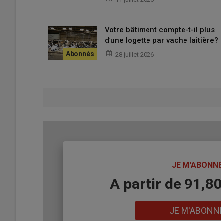
1 "Je n'ai pas de mauvais résultat
donc forcément bien se passer a
Votre bâtiment compte-t-il plus
d’une logette par vache laitière?
28 juillet 2026
FAUX
Le passage au
robot
est une source de stress pou
des animaux. À risque égal, un élevage aura davantage de
survenue de nouvelles infections et l’augmentation du c
Sur les trois mois qui précédent l’arrivée d’un robot, il 
Et attention aussi au
staphylocoque doré.
Plus les élev
mérite d’être pris en compte. En effet, cette
bactérie
se
mammite clinique. Seuls les
comptages cellulaires
flu
exploitants ignorent souvent que le staphylocoque doré e
TITRE
JE M'ABONN
exemplaire, ils parviennent à le contenir. Mais une fois 
Body
A partir de 91,8
panne, la moindre défaillance ou le moindre oubli peut en
que cette bactérie se montre la plus contaminante de vac
Lien
JE M'ABONN