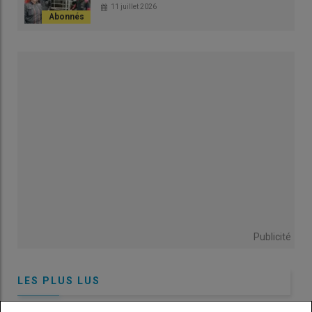
11 juillet 2026
Il est admis qu'il n'est pas possible de maîtriser les populations
de stomoxes
(mouche des étables)
, culicoïdes et autres
vecteurs des maladies qui ont affecté le cheptel bovin français
ces dernières années :
fièvre catarrhale ovine
(
FCO
) et
maladie hémoragique épizootique
(
MHE
), ainsi que la
dermatose nodulaire contagieuse
(
DNC
) qui a sévi en 2025.
« Pour parvenir à réduire la pression de ces insectes, il faut
mener une
lutte
multiple - ou intégrée - qui combine plusieurs
mesures de
prévention
pour contenir les pullulations »
, résume
Lionel Grisot.
Publicité
1er levier : la lutte
mécanique préventive est
indispensable dans tous les
LES PLUS LUS
cas