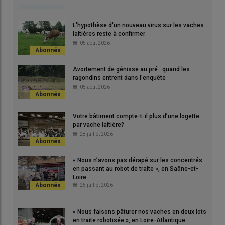
favorable à la santé des animaux est : bien agencé et équipé
pour permettre des raclages et des nettoyages réguliers et
L'hypothèse d'un nouveau virus sur les vaches
efficaces des sols et des murs. Bénéficie d'une bonne
laitières reste à confirmer
ventilation naturelle et d'une surface suffisante par animal.
05 août 2026
© A. Conté - Archives
Avortement de génisse au pré : quand les
ragondins entrent dans l’enquête
[Mis à jour le 5 juin]
05 août 2026
Depuis notre dernier point sur la
lutte
contre les mouches, en
2019 -
Réagir dès les premières mouches pour éviter la
Votre bâtiment compte-t-il plus d’une logette
prolifération
-, le panel de solutions a peu évolué. Parmi les
par vache laitière?
changements,
« certains médicaments, comme les plaquettes
28 juillet 2026
auriculaires, ne sont plus commercialisés
»
, indique Lionel Grisot,
vétérinaire
en Franche Comté et président de la commission
« Nous n’avons pas dérapé sur les concentrés
Epidémiologie de la
SNGTV
(Société nationale des
en passant au robot de traite », en Saône-et-
groupements techniques vétérinaires).
Loire
25 juillet 2026
Lire aussi
Avez-vous réussi à limiter l’invasion des
« Nous faisons pâturer nos vaches en deux lots
en traite robotisée », en Loire-Atlantique
mouches cet été ?