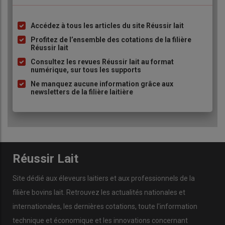
inapplicables pour les
culicoïdes
, insectes très fragiles, qu’il est
impossible de conserver et d’élever à large échelle en laboratoire.
Accédez à tous les articles du site Réussir lait
En définitive, pour les
stomoxes
, les
taons
et les culicoïdes, cette
Liste
technique s’avère soit inefficace, soit inapplicable. La technique
à
Profitez de l’ensemble des cotations de la filière
Réussir lait
des
insectes "incompatibles"
est une autre technique qui permet
puce
de limiter leur reproduction, mais les expérimentations sur
Consultez les revues Réussir lait au format
numérique, sur tous les supports
d’autres insectes que les moustiques n'ont pas non plus donné
Ne manquez aucune information grâce aux
de résultat concluant. »
newsletters de la filière laitière
3e levier : la lutte chimique,
ses difficultés et contraintes
Réussir Lait
L'emploi des
médicaments
vétérinaires appliqués sur les
Site dédié aux éleveurs laitiers et aux professionnels de la
animaux (
pour-on
), à base de
pyréthrinoïdes
, est une
filière bovins lait. Retrouvez les actualités nationales et
méthode controversée. Comme la rémanence du produit n'est
internationales, les dernières cotations, toute l'information
pas longue, il faut renouveler assez fréquemment les
applications sur les animaux selon les conditions
technique et économique et les innovations concernant