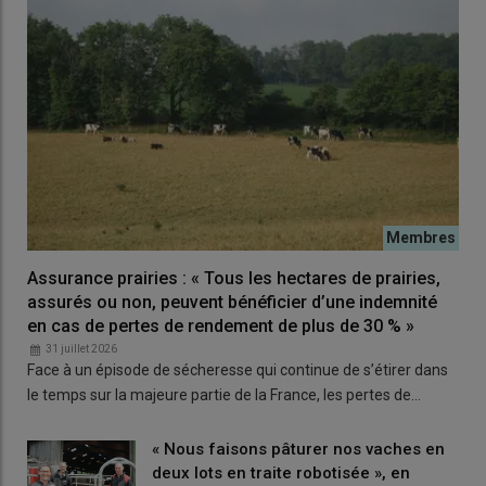
mouches.
Lire aussi
En bovins, de quels moyens disposent
les éleveurs pour mieux gérer les culicoïdes,
moucherons vecteurs de la MHE et de la FCO ?
Une
densité animale
élevée, en bâtiment ou en extérieur,
accroît le niveau de pullulation des mouches et autres vecteurs
volants. Attention aussi à la propreté des
abreuvoirs
et de
Assurance prairies : « Tous les hectares de prairies,
leurs abords, qui doivent être nettoyés très régulièrement.
assurés ou non, peuvent bénéficier d’une indemnité
Dans la
nurserie
, il convient d'éviter et de nettoyer les restes
en cas de pertes de rendement de plus de 30 % »
de lait. Les actions de
nettoyage
,
désinfection
et
31 juillet 2026
désinsectisation
(dans cet ordre), le blanchiment à la chaux,
Face à un épisode de sécheresse qui continue de s’étirer dans
lors d'un vide sanitaire, contribuent à assainir les bâtiments.
le temps sur la majeure partie de la France, les pertes de…
Ventilation et brumisation gênent les
« Nous faisons pâturer nos vaches en
culicoïdes et les stomoxes
deux lots en traite robotisée », en