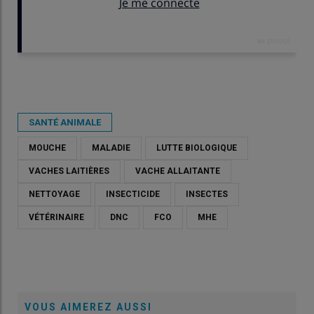
Publié le
jeu 02/04/2026 - 07:30
- Par
Costie Pruilh
SANTÉ ANIMALE
MOUCHE
MALADIE
LUTTE BIOLOGIQUE
VACHES LAITIÈRES
VACHE ALLAITANTE
NETTOYAGE
INSECTICIDE
INSECTES
VÉTÉRINAIRE
DNC
FCO
MHE
VOUS AIMEREZ AUSSI
Un bâtiment peu accueillant pour les mouches et également