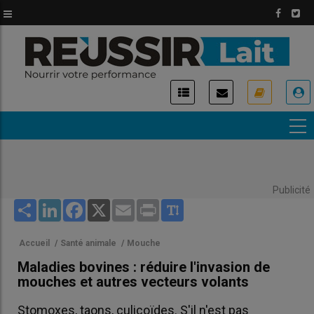
Aller
au
contenu
principal
USER
ACCOUNT
MENU
Publicité
Share
LinkedIn
Facebook
X
Email
Print
Accueil
/
Santé animale
/
Mouche
Maladies bovines : réduire l'invasion de
mouches et autres vecteurs volants
Stomoxes, taons, culicoïdes. S'il n'est pas