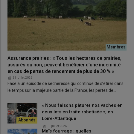
2 robots d’occasion ;
2,8 traites par jour au robot ;
La situation cellulaire s’est dégradée petit
à petit
Assurance prairies : « Tous les hectares de prairies,
La situation cellulaire s’est dégradée assez insidieusement au
assurés ou non, peuvent bénéficier d’une indemnité
fil des mois, et est passée de 100 000 à 250 000 par millilitre de
en cas de pertes de rendement de plus de 30 % »
lait :
« Sur le coup, je n’y ai pas prêté garde comme ce critère ne
31 juillet 2026
me pose pas de souci habituellement,
témoigne John.
Ce qui m’a
Face à un épisode de sécheresse qui continue de s’étirer dans
alarmé, c’est le nombre de
mammites
survenues dans
le temps sur la majeure partie de la France, les pertes de…
l’hiver après la mise en route des robots. Une quinzaine par
mois ! »
« Nous faisons pâturer nos vaches en
deux lots en traite robotisée », en
Et puis, un beau matin, ce fut la vraie douche froide à la
Loire-Atlantique
réception d’un courrier de l’interprofession laitière qui menaçait
11 juillet 2026
l’élevage d’une suspension de collecte si la situation des
Maïs fourrage : quelles