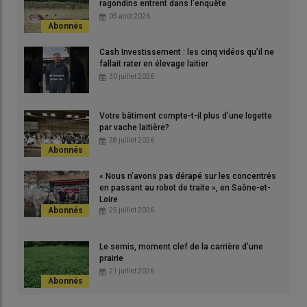
ragondins entrent dans l’enquête
au robot. Je n’avais pas conscience des précautions à prendre
05 août 2026
en matière de santé mammaire. J’ai payé le prix fort. »
© E. Bignon
Cash Investissement : les cinq vidéos qu’il ne
fallait rater en élevage laitier
30 juillet 2026
Votre bâtiment compte-t-il plus d’une logette
par vache laitière?
John
28 juillet 2026
quar
plus
« Nous n’avons pas dérapé sur les concentrés
© E
en passant au robot de traite », en Saône-et-
Loire
25 juillet 2026
« En 20 ans, la
qualité du lait
ne s’était jamais révélée un souci
sur l’élevage,
souligne John Plard, qui est passé à la
traite
Le semis, moment clef de la carrière d’une
robotisée
en octobre 2024 avec l’achat de deux stalles
prairie
d’occasion.
Avec ma 2×6, je n’avais jamais été pénalisé en
21 juillet 2026
cellules
et les
mammites
se limitaient à deux par mois sur
mon troupeau de 70 vaches à 8 500 L à l’époque. J’étais