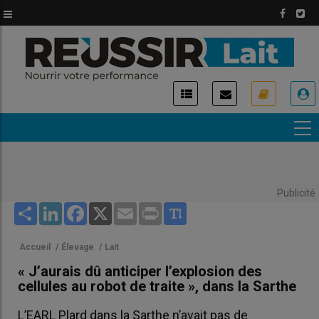
Aller
au
contenu
principal
USER
ACCOUNT
MENU
Publicité
Share
LinkedIn
Facebook
X
Email
Print
Accueil
/
Élevage
/
Lait
« J’aurais dû anticiper l’explosion des
cellules au robot de traite », dans la Sarthe
L’EARL Plard dans la Sarthe n’avait pas de