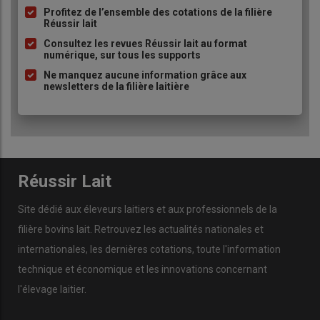
à
Profitez de l’ensemble des cotations de la filière
Réussir lait
puce
Consultez les revues Réussir lait au format
numérique, sur tous les supports
Ne manquez aucune information grâce aux
newsletters de la filière laitière
Le curage est désormais réalisé deux fois par semaine, vu la
densité animale sur l’aire paillée (6 m2/VL). © E. Bignon
« Avant le projet
robot
, tout se passait bien : le troupeau était
sain avec peu de
mammites
, peu de vaches infectées et
finalement peu de risque de contamination »,
résume Guillaume
Réussir Lait
Romaigne, conseiller référent de l’élevage. La surface de
2
couchage
par vache approchait les 10 m
et l’aire paillée était
Site dédié aux éleveurs laitiers et aux professionnels de la
fermée deux heures après chaque traite, le temps que les
filière bovins lait. Retrouvez les actualités nationales et
sphincters se referment. Mais l’installation du
robot
a
internationales, les dernières cotations, toute l'information
chamboulé cet équilibre : le couchage s’est notamment réduit
2
à 6 m
par vache après la suppression de deux travées pour
technique et économique et les innovations concernant
réaménager la stabulation, ainsi que l’augmentation des
l'élevage laitier.
effectifs d’une trentaine de vaches pour amortir
l’investissement. Sans oublier qu’en parallèle, John n’avait plus