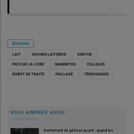
Publié le
sam 02/05/2026 - 07:00
- Par
Emeline Bignon
ÉLEVAGE
LAIT
VACHES LAITIÈRES
SARTHE
PAYS DE LA LOIRE
MAMMITES
CELLULES
ROBOT DE TRAITE
PAILLAGE
TÉMOIGNAGE
VOUS AIMEREZ AUSSI
Avortement de génisse au pré : quand les
John Plard. « Je n’étais pas suffisamment préparé au passage