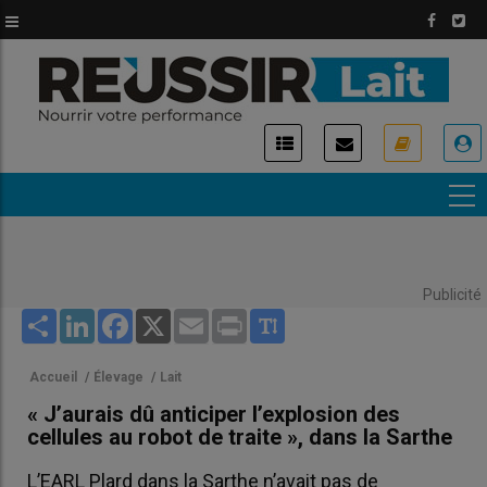
Aller
au
contenu
principal
USER
ACCOUNT
MENU
Publicité
Share
LinkedIn
Facebook
X
Email
Print
Accueil
/
Élevage
/
Lait
« J’aurais dû anticiper l’explosion des
cellules au robot de traite », dans la Sarthe
L’EARL Plard dans la Sarthe n’avait pas de