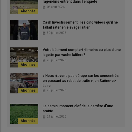
ragondins entrent dans l’enquête
au robot. Je n’avais pas conscience des précautions à prendre
05 août 2026
en matière de santé mammaire. J’ai payé le prix fort. »
© E. Bignon
Cash Investissement : les cinq vidéos qu’il ne
fallait rater en élevage laitier
30 juillet 2026
Votre bâtiment compte-t-il moins ou plus d’une
logette par vache laitière?
John
28 juillet 2026
quar
plus
« Nous n’avons pas dérapé sur les concentrés
© E
en passant au robot de traite », en Saône-et-
Loire
25 juillet 2026
« En 20 ans, la
qualité du lait
ne s’était jamais révélée un souci
sur l’élevage,
souligne John Plard, qui est passé à la
traite
Le semis, moment clef de la carrière d’une
robotisée
en octobre 2024 avec l’achat de deux stalles
prairie
d’occasion.
Avec ma 2×6, je n’avais jamais été pénalisé en
21 juillet 2026
cellules
et les
mammites
se limitaient à deux par mois sur
mon troupeau de 70 vaches à 8 500 L à l’époque. J’étais