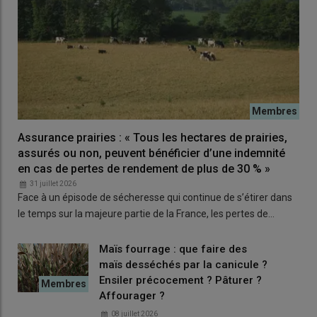
2 robots d’occasion ;
2,8 traites par jour au robot ;
La situation cellulaire s’est dégradée petit
à petit
Assurance prairies : « Tous les hectares de prairies,
La situation cellulaire s’est dégradée assez insidieusement au
assurés ou non, peuvent bénéficier d’une indemnité
fil des mois, et est passée de 100 000 à 250 000 par millilitre de
en cas de pertes de rendement de plus de 30 % »
lait :
« Sur le coup, je n’y ai pas prêté garde comme ce critère ne
31 juillet 2026
me pose pas de souci habituellement,
témoigne John.
Ce qui m’a
Face à un épisode de sécheresse qui continue de s’étirer dans
alarmé, c’est le nombre de
mammites
survenues dans
le temps sur la majeure partie de la France, les pertes de…
l’hiver après la mise en route des robots. Une quinzaine par
mois ! »
Maïs fourrage : que faire des
maïs desséchés par la canicule ?
Et puis, un beau matin, ce fut la vraie douche froide à la
Ensiler précocement ? Pâturer ?
réception d’un courrier de l’interprofession laitière qui menaçait
Affourager ?
l’élevage d’une suspension de collecte si la situation des
08 juillet 2026