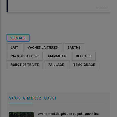
Publié le
sam 02/05/2026 - 07:00
- Par
Emeline Bignon
ÉLEVAGE
LAIT
VACHES LAITIÈRES
SARTHE
PAYS DE LA LOIRE
MAMMITES
CELLULES
ROBOT DE TRAITE
PAILLAGE
TÉMOIGNAGE
VOUS AIMEREZ AUSSI
Avortement de génisse au pré : quand les
John Plard. « Je n’étais pas suffisamment préparé au passage