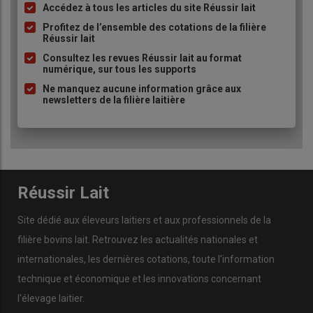
Accédez à tous les articles du site Réussir lait
Liste
à
Profitez de l’ensemble des cotations de la filière
Réussir lait
puce
Consultez les revues Réussir lait au format
numérique, sur tous les supports
Le curage est désormais réalisé deux fois par semaine, vu la
Ne manquez aucune information grâce aux
newsletters de la filière laitière
densité animale sur l’aire paillée (6 m2/VL). © E. Bignon
« Avant le projet
robot
, tout se passait bien : le troupeau était
sain avec peu de
mammites
, peu de vaches infectées et
finalement peu de risque de contamination »,
résume Guillaume
Romaigne, conseiller référent de l’élevage. La surface de
Réussir Lait
2
couchage
par vache approchait les 10 m
et l’aire paillée était
fermée deux heures après chaque traite, le temps que les
Site dédié aux éleveurs laitiers et aux professionnels de la
sphincters se referment. Mais l’installation du
robot
a
filière bovins lait. Retrouvez les actualités nationales et
chamboulé cet équilibre : le couchage s’est notamment réduit
internationales, les dernières cotations, toute l'information
2
à 6 m
par vache après la suppression de deux travées pour
réaménager la stabulation, ainsi que l’augmentation des
technique et économique et les innovations concernant
effectifs d’une trentaine de vaches pour amortir
l'élevage laitier.
l’investissement. Sans oublier qu’en parallèle, John n’avait plus