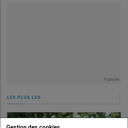
confiant. Je ne voyais pas de raison de m’inquiéter pour la
qualité du lait en passant au
robot
. »
Pourtant, la situation de l’élevage a bel et bien dérapé. Avec les
cellules
d’abord qui ont commencé à grimper trois mois avant
la mise en route des robots :
« C’était une période compliquée »
,
se souvient l’éleveur. Les
travaux
préalables d’aménagement
du bâtiment ont entraîné des désagréments et des
modifications en termes de logement et d’alimentation, ce qui
a causé beaucoup de
stress
pour les animaux et n’a pas
favorisé leur
immunité
.
Publicité
Lire aussi :
Comment réagir face à une hausse
brutale des taux de cellules
LES PLUS LUS
En parallèle, le manque d’
entretien
de la machine à traire
durant les six mois qui précédaient l’arrivée du robot a
également contribué à la dégradation des résultats cellulaires
Gestion des cookies