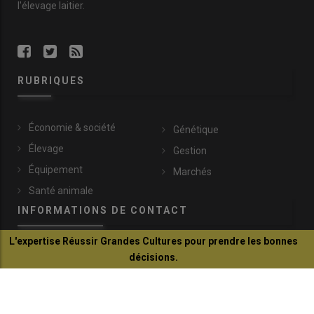
l'élevage laitier.
RUBRIQUES
Économie & société
Génétique
Élevage
Gestion
Équipement
Marchés
Santé animale
INFORMATIONS DE CONTACT
L'expertise Réussir Grandes Cultures pour prendre les bonnes
communication@reussir.fr
décisions.
1 Rue Léopold Sédar-Senghor
Je découvre
14460 Colombelles