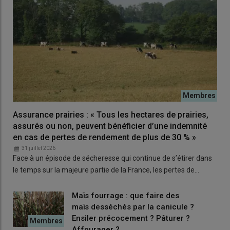
OUI.
Quand nous avons créé notre atelier laitier, nous
sommes partis sur un système en
monotraite
où tout
Assurance prairies : « Tous les hectares de prairies,
est basé sur le
pâturage
avec des
vêlages groupés de
assurés ou non, peuvent bénéficier d’une indemnité
printemps
. En partant de zéro, nous avons pu choisir la
en cas de pertes de rendement de plus de 30 % »
race qui correspondait. Nous avons actuellement 160
31 juillet 2026
jersiaises à la traite. Nos
sols
sont peu portants, son
Face à un épisode de sécheresse qui continue de s’étirer dans
petit gabarit est un atout pour allonger la
saison de
le temps sur la majeure partie de la France, les pertes de…
pâturage
. Mon père élevait des charolaises, il les rentrait
un mois plus tôt et les sortait un mois plus tard. Nous
Maïs fourrage : que faire des
voulions aussi une vache avec de bons pieds car nos
maïs desséchés par la canicule ?
parcelles
les plus lointaines sont situées à 1,8 kilomètre.
Ensiler précocement ? Pâturer ?
Elle a aussi des atouts côté fertilité, comme ici 90 % des
Affourager ?