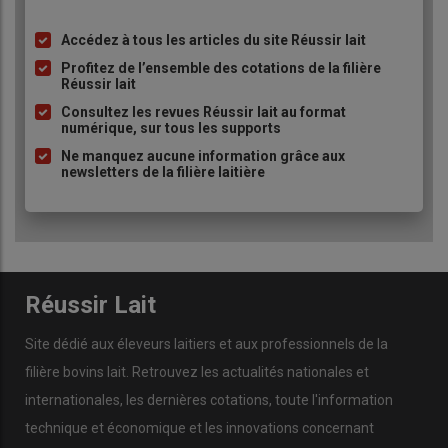
vaches pour la traite. La
surface d’herbe
disponible
Accédez à tous les articles du site Réussir lait
Liste
depuis la stabulation est de 17 hectares, ce qui n’est pas
à
suffisant pour le troupeau. Maintenant, l’ensemble du
Profitez de l’ensemble des cotations de la filière
Réussir lait
puce
troupeau est élevé dans une stabulation en
logettes
Consultez les revues Réussir lait au format
paillées
. Mais l’herbe garde une place importante : elle
numérique, sur tous les supports
représente 40 % de la ration des vaches. Nous avons 50
Ne manquez aucune information grâce aux
hectares de
prairies temporaires
que nous fauchons et
newsletters de la filière laitière
nous faisons des dérobées avant les maïs pour assurer
le stock en herbe. Cela nous permet d’avoir un
fourrage
de qualité
pour produire en moyenne 8 500 l par vache.
Réussir Lait
Site dédié aux éleveurs laitiers et aux professionnels de la
filière bovins lait. Retrouvez les actualités nationales et
internationales, les dernières cotations, toute l'information
technique et économique et les innovations concernant