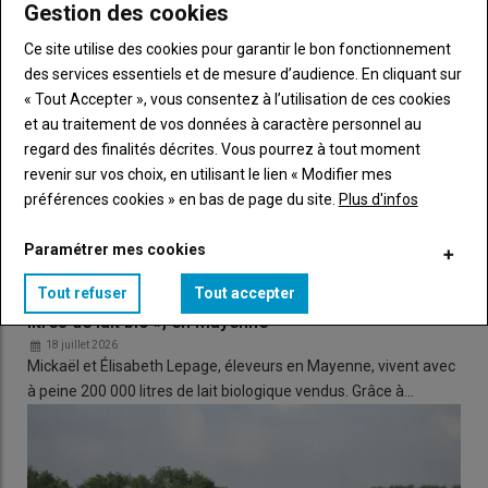
Gestion des cookies
printemps, elles vont sortir la journée, puis
Ce site utilise des cookies pour garantir le bon fonctionnement
progressivement aussi la nuit. L’été, on inverse : elles
des services essentiels et de mesure d’audience. En cliquant sur
sortent seulement la nuit pour profiter des conditions
« Tout Accepter », vous consentez à l’utilisation de ces cookies
plus fraîches. Nous sommes situés dans une vallée
et au traitement de vos données à caractère personnel au
humide, la
portance
des sols est limitante à certaines
regard des finalités décrites. Vous pourrez à tout moment
périodes. Nous débutons le pâturage plus tard vers la mi-
revenir sur vos choix, en utilisant le lien « Modifier mes
mars pour finir au 15 novembre.
préférences cookies » en bas de page du site.
Plus d'infos
Paramétrer mes cookies
Tout refuser
Tout accepter
Élevage laitier bio : « Nous vivons à deux avec 200 000
Clément Nédellec – En Gaec dans le
litres de lait bio », en Mayenne
Gers
18 juillet 2026
Mickaël et Élisabeth Lepage, éleveurs en Mayenne, vivent avec
à peine 200 000 litres de lait biologique vendus. Grâce à…