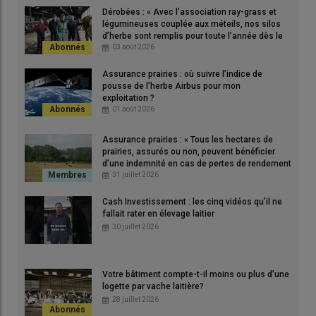
Dérobées : « Avec l’association ray-grass et
troupeau entraîne souvent l'arrêt du pâturage.
légumineuses couplée aux méteils, nos silos
© A.Conté
d’herbe sont remplis pour toute l’année dès le
printemps », en Saône-et-Loire
03 août 2026
Assurance prairies : où suivre l’indice de
pousse de l’herbe Airbus pour mon
exploitation ?
01 août 2026
Assurance prairies : « Tous les hectares de
prairies, assurés ou non, peuvent bénéficier
d’une indemnité en cas de pertes de rendement
de plus de 30 % »
31 juillet 2026
Cash Investissement : les cinq vidéos qu’il ne
fallait rater en élevage laitier
30 juillet 2026
Votre bâtiment compte-t-il moins ou plus d’une
logette par vache laitière?
28 juillet 2026