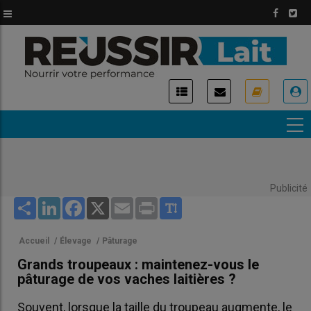
Aller
au
contenu
principal
USER
ACCOUNT
MENU
Publicité
Share
LinkedIn
Facebook
X
Email
Print
Accueil
/
Élevage
/
Pâturage
Grands troupeaux : maintenez-vous le
pâturage de vos vaches laitières ?
Souvent, lorsque la taille du troupeau augmente, le