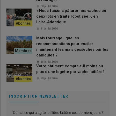
vêlages s’étalent sur six semaines, pour faire du lait
08 juillet 2026
quand il y a de l’herbe sur pied disponible. Dès qu’une
« Nous faisons pâturer nos vaches en
vache vêle, on ne lui distribue plus aucun aliment à l’auge
deux lots en traite robotisée », en
jusqu’à son tarissement. Si la météo le permet, nous
Loire-Atlantique
faisons
pâturer aussi l’hiver
et nous complétons avec
11 juillet 2026
de l’ensilage d’herbe et du foin. Nos
prairies
sont en
Maïs fourrage : quelles
partie irriguées, sinon dans notre secteur du Gers cela
recommandations pour ensiler
serait difficile d’avoir de l’herbe toute l’année.
maintenant les maïs desséchés par les
canicules ?
15 juillet 2026
Votre bâtiment compte-t-il moins ou
plus d’une logette par vache laitière?
28 juillet 2026
INSCRIPTION NEWSLETTER
Qu’est ce qui a agité la filière laitière ces derniers jours ?