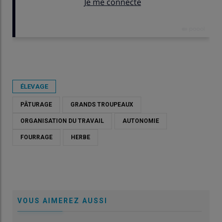
Publié le
dim 07/06/2026 - 07:30
- Par
Killian Foilleret
ÉLEVAGE
PÂTURAGE
GRANDS TROUPEAUX
ORGANISATION DU TRAVAIL
AUTONOMIE
FOURRAGE
HERBE
VOUS AIMEREZ AUSSI
L'augmentation du nombre de vaches laitières dans un