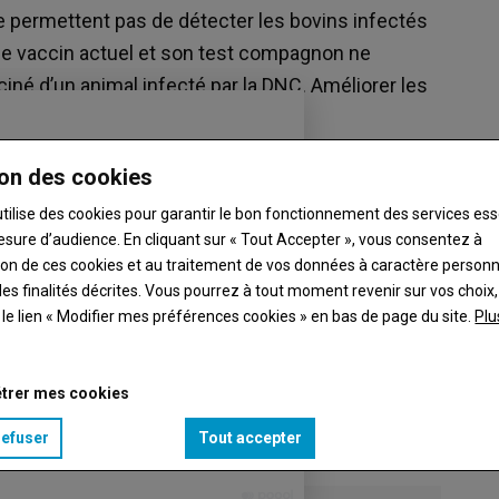
ne permettent pas de détecter les bovins infectés
le vaccin actuel et son test compagnon ne
iné d’un animal infecté par la DNC. Améliorer les
ce n’est pas le seul.
on des cookies
utilise des cookies pour garantir le bon fonctionnement des services ess
esure d’audience. En cliquant sur « Tout Accepter », vous consentez à
ation de ces cookies et au traitement de vos données à caractère person
es finalités décrites. Vous pourrez à tout moment revenir sur vos choix,
t le lien « Modifier mes préférences cookies » en bas de page du site.
Plu
trer mes cookies
refuser
Tout accepter