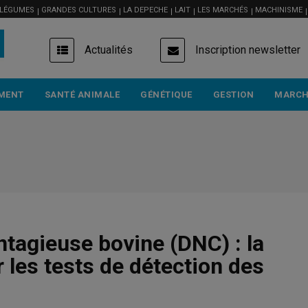
 LÉGUMES
GRANDES CULTURES
LA DEPECHE
LAIT
LES MARCHÉS
MACHINISME
USER
Actualités
Inscription newsletter
ACCOUNT
MENU
MENT
SANTÉ ANIMALE
GÉNÉTIQUE
GESTION
MARCH
tagieuse bovine (DNC) : la
 les tests de détection des