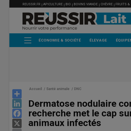
MENU
Aller
REUSSIR.FR
APICULTURE
BIO
BOVINS VIANDE
CHÈVRE
FRUITS &
FILIÈRE
au
contenu
principal
ÉCONOMIE & SOCIÉTÉ
ÉLEVAGE
ÉQUIPE
Accueil
/
Santé animale
/
DNC
Share
Dermatose nodulaire con
LinkedIn
recherche met le cap sur
Facebook
animaux infectés
X