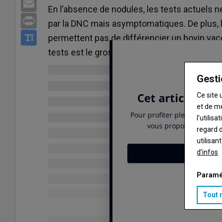
Email
En l’absence de nodules, les tests actuels 
Print
par la DNC mais asymptomatiques. De plus, 
permettent pas de différencier un bovin vacc
tests est le gros enjeu de la recherche, mais 
Gesti
Ce site 
et de m
l’utilis
regard d
utilisan
d'infos
Paramé
Tout 