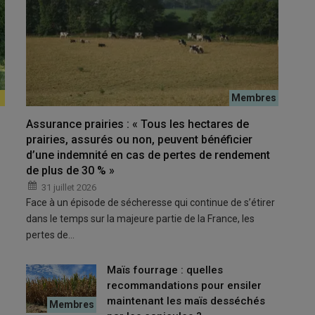
 le ministre de la Recherche, Philippe Baptiste, ont annoncé le
millions d’euros, France 2030) pour accélérer la recherche en
rojet ANR Flash « poxvirus.
Assurance prairies : « Tous les hectares de
prairies, assurés ou non, peuvent bénéficier
d’une indemnité en cas de pertes de rendement
de plus de 30 % »
u’ils ne peuvent pas détecter un animal infecté par un
poxvirus
DNC) mais asymptomatique. Ils requièrent un prélèvement de
31 juillet 2026
Face à un épisode de sécheresse qui continue de s’étirer
d la maladie difficile à détecter car les asymptomatiques
dans le temps sur la majeure partie de la France, les
e que la période d’incubation peut durer jusqu’à 28 jours,
pertes de…
r de réservoir au virus.
Maïs fourrage : quelles
matiques
recommandations pour ensiler
maintenant les maïs desséchés
nvisager l’
abattage sélectif
, l’amélioration des tests de