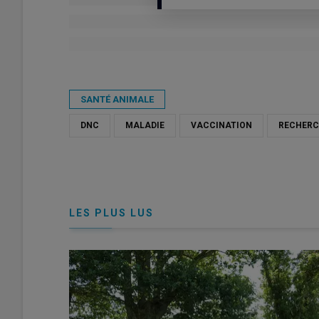
Publié le
mar 09/06/2026 - 07:30
- Par
Costie Pruilh
SANTÉ ANIMALE
DNC
MALADIE
VACCINATION
RECHERC
LES PLUS LUS