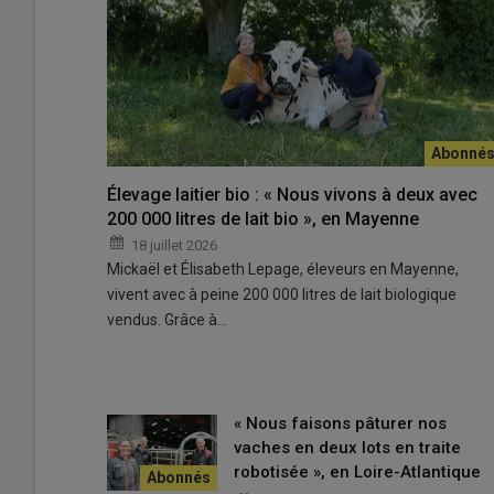
En avril, la ministre de l’Agriculture, Annie Genevard, et
lancement d’un programme prioritaire de recherche (45 
santé animale en général, et les résultats d’un appel à p
Élevage laitier bio : « Nous vivons à deux avec
© Ministère de l'Agriculture
200 000 litres de lait bio », en Mayenne
18 juillet 2026
Le problème avec les
tests de dépistage
actuels, est q
Mickaël et Élisabeth Lepage, éleveurs en Mayenne,
responsable de la
dermatose nodulaire contagieuse
(
vivent avec à peine 200 000 litres de lait biologique
nodule
, ce qui signifie présence de symptôme. Cela ren
vendus. Grâce à…
peuvent représenter plus de la moitié du cheptel, et parc
pendant lesquels un animal apparemment sain peut servi
« Nous faisons pâturer nos
Détecter les bovins infectés asympto
vaches en deux lots en traite
robotisée », en Loire-Atlantique
« Pour réagir plus vite face à la maladie, et pour pouvoir e