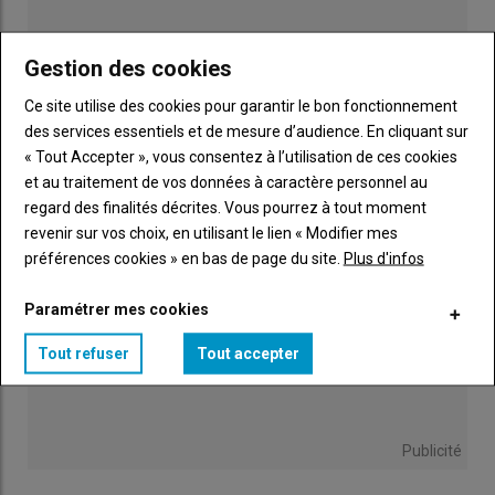
« Nous n’avons pas dérapé sur les concentrés
Gestion des cookies
en passant au robot de traite », en Saône-et-
Loire
25 juillet 2026
Ce site utilise des cookies pour garantir le bon fonctionnement
des services essentiels et de mesure d’audience. En cliquant sur
« Tout Accepter », vous consentez à l’utilisation de ces cookies
et au traitement de vos données à caractère personnel au
regard des finalités décrites. Vous pourrez à tout moment
revenir sur vos choix, en utilisant le lien « Modifier mes
préférences cookies » en bas de page du site.
Plus d'infos
Paramétrer mes cookies
Tout refuser
Tout accepter
Publicité