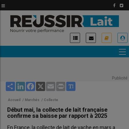
Aller
au
contenu
principal
USER
ACCOUNT
MENU
Publicité
Share
LinkedIn
Facebook
X
Email
Print
Accueil
/
Marchés
/
Collecte
Début mai, la collecte de lait française
confirme sa baisse par rapport à 2025
En France, la collecte de lait de vache en mars a