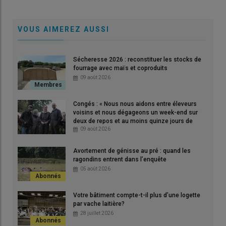
VOUS AIMEREZ AUSSI
Sécheresse 2026 : reconstituer les stocks de
fourrage avec maïs et coproduits
09 août 2026
Congés : « Nous nous aidons entre éleveurs
voisins et nous dégageons un week-end sur
deux de repos et au moins quinze jours de
vacances par an » dans les Côtes-d’Armor
09 août 2026
Avortement de génisse au pré : quand les
ragondins entrent dans l’enquête
05 août 2026
Votre bâtiment compte-t-il plus d’une logette
par vache laitière?
28 juillet 2026