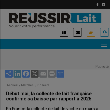
Aller
au
contenu
principal
USER
ACCOUNT
MENU
Publicité
Share
LinkedIn
Facebook
X
Email
Print
Accueil
/
Marchés
/
Collecte
Début mai, la collecte de lait française
confirme sa baisse par rapport à 2025
En France, la collecte de lait de vache en mars a