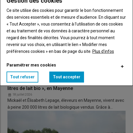
Gestion des cookies
Ce site utilise des cookies pour garantir le bon fonctionnement
Lire aussi
Sept facteurs favorisent la déprise
des services essentiels et de mesure d’audience. En cliquant sur
laitière en France
« Tout Accepter », vous consentez à l’utilisation de ces cookies
et au traitement de vos données à caractère personnel au
regard des finalités décrites. Vous pourrez à tout moment
Lors de l'assemblée générale de la SAS Biolait, les adhérents
revenir sur vos choix, en utilisant le lien « Modifier mes
ont voté deux orientations stratégiques visant à renforcer la
préférences cookies » en bas de page du site.
Plus d'infos
compétitivité de Biolait et à consolider son ancrage territoiral.
Paramétrer mes cookies
Recherche de partenaires dans les
territoires
Tout refuser
Tout accepter
Élevage laitier bio : « Nous vivons à deux avec 200 000
La première vise à
« mettre en place des solutions permettant
litres de lait bio », en Mayenne
de garantir un niveau de coût soutenable dans la durée :
18 juillet 2026
Mickaël et Élisabeth Lepage, éleveurs en Mayenne, vivent avec
installation de nouveaux adhérents, recherche de
débouchés
à peine 200 000 litres de lait biologique vendus. Grâce à…
locaux, optimisation logistique avec des acteurs locaux ...
,
énumère Maud Cloarec.
Il y aura des réunions dans les zones à
faible densité laitière
avec des
élus
et des
acteurs locaux
de la
collecte. Tout le monde a intérêt de trouver des solutions pour