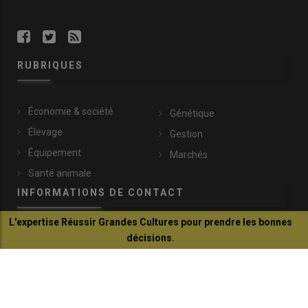
RUBRIQUES
Économie & société
Génétique
Élevage
Gestion
Équipement
Marchés
Santé animale
INFORMATIONS DE CONTACT
L'expertise Réussir Grandes Cultures pour prendre les bonnes
communication@reussir.fr
décisions.
1 Rue Léopold Sédar-Senghor
Je découvre
14460 Colombelles
+33 (0)2 31 35 87 28