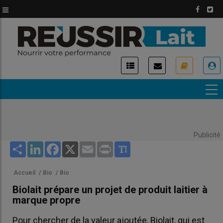
Aller
au
contenu
principal
USER
ACCOUNT
MENU
Publicité
Share
LinkedIn
Facebook
X
Email
Print
Accueil
/
Bio
/
Bio
Biolait prépare un projet de produit laitier à
marque propre
Pour chercher de la valeur ajoutée, Biolait, qui est