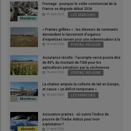
Fromage : pourquoi le solde commercial de la
France se dégrade début 2026
07 août 2026
LES MARCHES
« Prairies grillées » : les éleveurs de ruminants
demandent le lancement d’urgence
d’expertises terrain pour une indemnisation à la
hauteur des dégâts
05 août 2026
PORTAIL REUSSIR
Assurance récolte : l’acompte versé pourra être
de 80% du montant de l’ISN pour les
agriculteurs pénalisés par la sécheresse
04 août 2026
PORTAIL REUSSIR
Biolait veut aller plus loin que son repère Il Lait Là, avec des
produits laitiers à sa marque.
La chaleur ampute la collecte de lait en Europe,
© Biolait
et cause « un déficit temporaire »
03 août 2026
LES MARCHES
La diminution du nombre de fermes laitières
biologiques
et
la
baisse de la
collecte
, avec en parallèle la hausse des
Assurance prairies : où suivre l’indice de
coûts logistiques
fragilisent le modèle de
Biolait
(226
pousse de l’herbe Airbus pour mon
millions de litres de lait bio dans 1040 exploitations
exploitation ?
01 août 2026
adhérentes), une
organisation de producteurs
(
OP
)