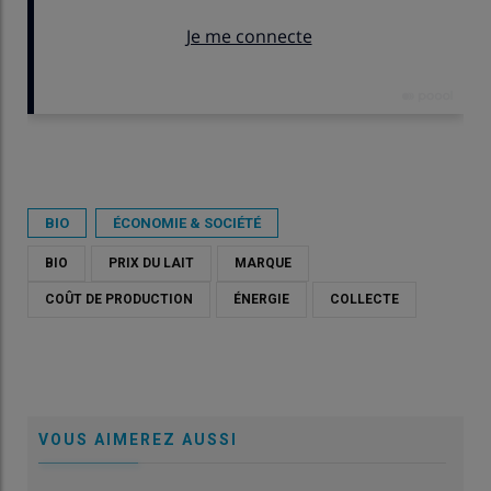
Publié le
mar 14/04/2026 - 07:30
- Par
Costie Pruilh
BIO
ÉCONOMIE & SOCIÉTÉ
BIO
PRIX DU LAIT
MARQUE
COÛT DE PRODUCTION
ÉNERGIE
COLLECTE
VOUS AIMEREZ AUSSI