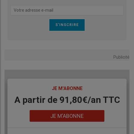
cours de traitement. Nous aurons une réponse fin avril. »
Publicité
TITRE
JE M'ABONNE
Body
A partir de 91,80€/an​ TTC
Lien
JE M'ABONNE