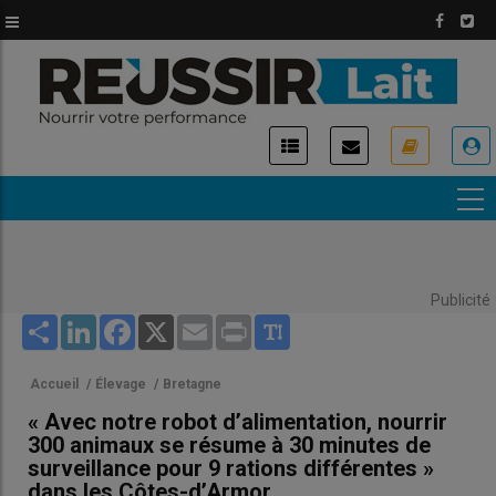
Aller
au
contenu
principal
USER
ACCOUNT
MENU
Publicité
Share
LinkedIn
Facebook
X
Email
Print
Accueil
/
Élevage
/
Bretagne
« Avec notre robot d’alimentation, nourrir
300 animaux se résume à 30 minutes de
surveillance pour 9 rations différentes »
dans les Côtes-d’Armor