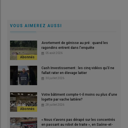
VOUS AIMEREZ AUSSI
Gaëtan Palaric, éleveur dans les Côtes-d'Armor. "Nous avons
Le 
Avortement de génisse au pré : quand les
économisé deux heures de travail quotidien avec le robot Kuhn
dist
ragondins entrent dans l’enquête
Aura."
troi
05 août 2026
© M. Portier
© M
Cash Investissement : les cinq vidéos qu’il ne
fallait rater en élevage laitier
« Aujourd’hui, l’alimentation de nos 300 animaux se résume à
30 juillet 2026
une petite demi-heure de surveillance »
, résume Gaëtan Palaric,
éleveur au Haut-Corlay dans les Côtes-d’Armor qui compte
parmi les premiers produteurs équipé du robot d’alimentation
Votre bâtiment compte-t-il moins ou plus d’une
logette par vache laitière?
Aura de Kuhn. Chaque jour, il se contente de vérifier la propreté
28 juillet 2026
des capteurs et l’absence d’obstacles sur le parcours du
robot
désileur distributeur
. Associé avec sa femme Estelle et son
« Nous n’avons pas dérapé sur les concentrés
beau-frère Baptiste Boscher, il conduit un troupeau de 135
en passant au robot de traite », en Saône-et-
prim’Holstein
, produisant 1,6 million de litres de lait.