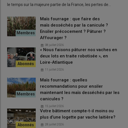
semaine un mash pour les veaux avec de la paille fraîche et de
le temps sur la majeure partie de la France, les pertes de…
l’aliment. Pour les vaches, j’ai ajouté une ration de foin qui est
beaucoup mieux valorisée que la botte déroulée auparavant »
,
Maïs fourrage : que faire des
indique Gaëtan Palaric. Sur la plage horaire quotidienne (de 5 h
maïs desséchés par la canicule ?
à 21 h), le robot de 3 m³ distribue
sept repas
aux laitières et
Ensiler précocement ? Pâturer ?
deux aux taries.
« L’Aura m’a permis d’intégrer davantage de
Affourager ?
fibres dans la ration sans pénaliser les temps de mélange.
Le
08 juillet 2026
foin et la paille
en bigs rotocutés passent très bien dans la
« Nous faisons pâturer nos vaches en
fraise, et les deux vis verticales assurent un mélange
deux lots en traite robotisée », en
homogène. »
Les effets ont été rapidement visibles sur
Loire-Atlantique
l
’ingestion
, notamment en période estivale.
« Par temps sec,
11 juillet 2026
on observe des gains de 6 à 7 kilos de matière brute ingérée »
,
Maïs fourrage : quelles
indique l’éleveur.
recommandations pour ensiler
maintenant les maïs desséchés par les
canicules ?
15 juillet 2026
Votre bâtiment compte-t-il moins ou
plus d’une logette par vache laitière?
28 juillet 2026