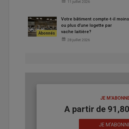
11 juillet 2026
Construction d’une passerelle pour 53
Votre bâtiment compte-t-il moins
ou plus d’une logette par
vache laitière?
28 juillet 2026
TITRE
JE M'ABONN
Body
A partir de 91,8
Lien
JE M'ABONN
La passerelle métallique repose sur deux pylônes dont l'