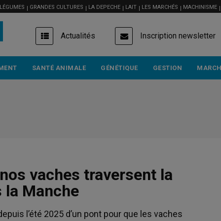
 LÉGUMES
GRANDES CULTURES
LA DEPECHE
LAIT
LES MARCHÉS
MACHINISME
USER
Actualités
Inscription newsletter
ACCOUNT
MENU
MENT
SANTÉ ANIMALE
GÉNÉTIQUE
GESTION
MARCH
 nos vaches traversent la
s la Manche
epuis l’été 2025 d’un pont pour que les vaches