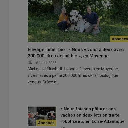
« Le pont nous a permis de faire davantage pâturer les v
explique Laurence Debreuilly, éleveuse.
Élevage laitier bio : « Nous vivons à deux avec
© S. Bossière
200 000 litres de lait bio », en Mayenne
18 juillet 2026
« Nous avons installé un
robot
en 2014 et nous avons ré
Mickaël et Élisabeth Lepage, éleveurs en Mayenne,
Debreuilly, éleveuse dans la Manche. Nous avions besoi
vivent avec à peine 200 000 litres de lait biologique
parcellaire se trouvait séparé en deux par une route com
vendus. Grâce à…
systématiquement être deux pour couper cette route fo
d’acheter une parcelle de 3 ha qui se trouvait au cœur du
passerelle
au-dessus de la route.
« Nous faisons pâturer nos
vaches en deux lots en traite
Lire aussi :
Le boviduc pour aller pâturer en tout
robotisée », en Loire-Atlantique