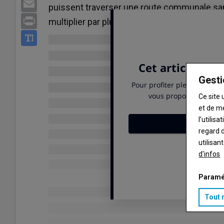
Email
puissent traverser une route communale sa
Print
multiplier par plus de deux la surface de pâ
Gesti
Ce site 
et de m
l’utilis
regard d
utilisan
d'infos
Paramé
Tout 