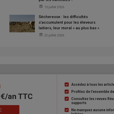
15 juillet 2026
 000 euros
Sécheresse : les difficultés
s’accumulent pour les éleveurs
laitiers, leur moral « au plus bas »
22 juillet 2026
Accédez à tous les article
Liste
E
à
Profitez de l’ensemble des
0€/an​ TTC
puce
Consultez les revues Réus
supports
E
implantation ne modifie pas la route. © C. Tostain
Ne manquez aucune inform