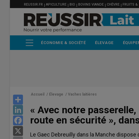
MENU
Aller
REUSSIR.FR
APICULTURE
BIO
BOVINS VIANDE
CHÈVRE
FRUITS &
FILIÈRE
au
contenu
principal
ÉCONOMIE & SOCIÉTÉ
ÉLEVAGE
ÉQUIPE
Accueil
/
Élevage
/
Vaches laitières
Share
« Avec notre passerelle,
LinkedIn
route en sécurité », dan
Facebook
X
Le Gaec Debreuilly dans la Manche dispose d