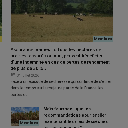
aches et d'envisager l'arrêt de l'affouragement en vert »
Assurance prairies : « Tous les hectares de
prairies, assurés ou non, peuvent bénéficier
d’une indemnité en cas de pertes de rendement
alisé une
conversion bio
en 2016, rapporte Laurence
de plus de 30 % »
n de plus de surface pour
pâturer
davantage mais notre
31 juillet 2026
munale. Pour accéder à ces parcelles, il nous aurait fallu
Face à un épisode de sécheresse qui continue de s’étirer
rtement fréquentée. Finalement, nous avons eu l’opportunité
dans le temps sur la majeure partie de la France, les
 parcellaire. Cela nous a donné la possibilité de réaliser une
pertes de…
Maïs fourrage : quelles
recommandations pour ensiler
e sécurité plus loin et plus vite
maintenant les maïs desséchés
par les canicules ?