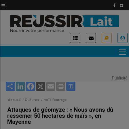
Aller
au
contenu
principal
USER
ACCOUNT
MENU
Publicité
Share
LinkedIn
Facebook
X
Email
Print
Accueil
/
Cultures
/
maïs fourrage
Attaques de géomyze : « Nous avons dû
ressemer 50 hectares de maïs », en
Mayenne