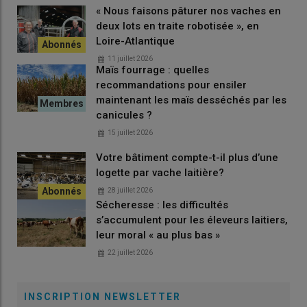
régulières. Cet épisode va forcément décaler la
récolte
mais
« Nous faisons pâturer nos vaches en
nous nous adapterons. »
deux lots en traite robotisée », en
Loire-Atlantique
11 juillet 2026
Maïs fourrage : quelles
recommandations pour ensiler
maintenant les maïs desséchés par les
canicules ?
15 juillet 2026
Votre bâtiment compte-t-il plus d’une
logette par vache laitière?
28 juillet 2026
Sécheresse : les difficultés
s’accumulent pour les éleveurs laitiers,
leur moral « au plus bas »
22 juillet 2026
INSCRIPTION NEWSLETTER