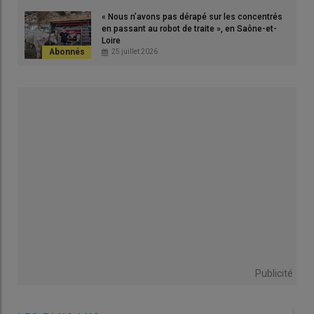
touchée.
« Nous n’avons pas dérapé sur les concentrés
en passant au robot de traite », en Saône-et-
Loire
25 juillet 2026
Lire aussi :
Géomyze sur maïs : que faire en cas
d’attaques dans l’Ouest ?
L’année climatique est précoce mais nous avions préféré
attendre un peu que nos sols limoneux argileux profonds se
réchauffent pour semer. Nous avons bénéficié d’une belle
levée mais les plants ont ensuite végété au stade 2 feuilles en
raison du froid. C’est là que les attaques de
géomyze
ont
frappé. Les dégâts sont apparus plus importants sur les
parcelles semées le plus tôt.
Le tour de plaine effectué avec notre technicien le 26 mai
après l’épisode de chaud du week-end de Pentecôte n’a laissé
Publicité
aucune place au doute. Certains
plants
continuaient à se
développer tandis que d’autres flétrissaient et se desséchaient.
Les
comptages
réalisés ont révélé un
peuplement
entre