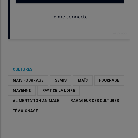
Publié le
jeu 11/06/2026 - 07:30
- Par
Emeline Bignon
CULTURES
MAÏS FOURRAGE
SEMIS
MAÏS
FOURRAGE
MAYENNE
PAYS DE LA LOIRE
ALIMENTATION ANIMALE
RAVAGEUR DES CULTURES
TÉMOIGNAGE