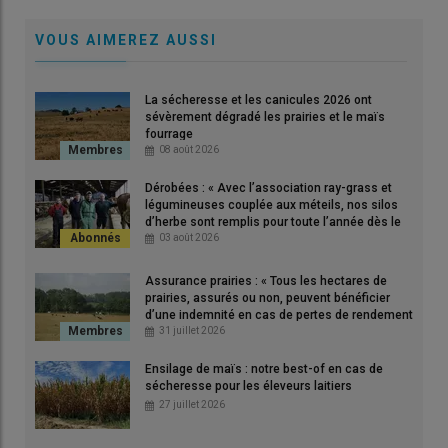
VOUS AIMEREZ AUSSI
La sécheresse et les canicules 2026 ont
sévèrement dégradé les prairies et le maïs
fourrage
08 août 2026
Dérobées : « Avec l’association ray-grass et
légumineuses couplée aux méteils, nos silos
d’herbe sont remplis pour toute l’année dès le
printemps », en Saône-et-Loire
03 août 2026
Alexandre Ramel (le 10 juin) dans l'une des parcelles de maïs
Assurance prairies : « Tous les hectares de
prairies, assurés ou non, peuvent bénéficier
ressemée fin mai suite à des attaques de géomyze.
d’une indemnité en cas de pertes de rendement
© Gaec Fénérie Bourigné
de plus de 30 % »
31 juillet 2026
Ensilage de maïs : notre best-of en cas de
« L’exploitation avait déjà connu des attaques de
géomyze
en
sécheresse pour les éleveurs laitiers
2016 mais les
dégâts
étaient restés minimes. Cette année,
27 juillet 2026
c’est une autre histoire. La première vague de
maïs
que nous
avons semée (62 ha) entre le 21 et le 24 avril a été fortement