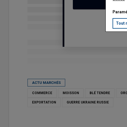
Paramé
Tout 
Publié le
mer 03/06/2026 - 00:00
- Par
Thierry Michel
ACTU MARCHÉS
COMMERCE
MOISSON
BLÉ TENDRE
OR
EXPORTATION
GUERRE UKRAINE RUSSIE