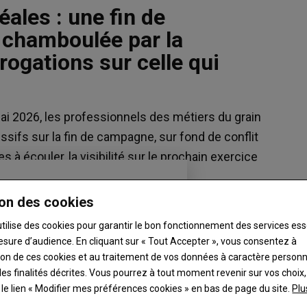
ales : une fin de
chamboulée par la
rogations sur celle qui
Blé meunier
223 €/t
mai 2026, les professionnels des métiers du grain
Euronext, 07 Aug 2026
fs sur la fin de campagne, sur fond de conflit
Maïs
 à écouler, la visibilité sur le prochain exercice
248.25 €/t
Euronext, 07 Aug 2026
Colza
on des cookies
533.25 €/t
utilise des cookies pour garantir le bon fonctionnement des services ess
Euronext, 07 Aug 2026
esure d’audience. En cliquant sur « Tout Accepter », vous consentez à
Graines de soja
ation de ces cookies et au traitement de vos données à caractère person
es finalités décrites. Vous pourrez à tout moment revenir sur vos choix,
11.6 $/boiss.
t le lien « Modifier mes préférences cookies » en bas de page du site.
Plu
Chicago, 06 Aug 2026