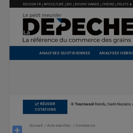
MENU
Aller
REUSSIR.FR
APICULTURE
BIO
BOVINS VIANDE
CHÈVRE
FRUITS &
FILIÈRE
au
contenu
principal
ANALYSES QUOTIDIENNES
ANALYSES HEBD
RÉUSSIR
Tournesol
Rendu, Saint-Nazaire,
COTATIONS
Accueil
/
Actu marchés
/
Commerce
Share