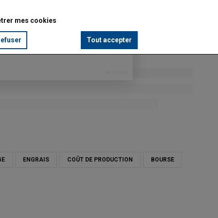
trer mes cookies
refuser
Tout accepter
GE
ENGRAIS
COÛT DE PRODUCTION
BOURSE