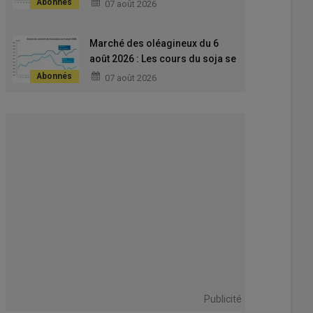
07 août 2026
les difficultés logistiques en
mer Noire
Marché des oléagineux du 6
août 2026 : Les cours du soja se
redressent un peu sur le Cbot
07 août 2026
alors que ceux du colza
enchaînent à la hausse sur
Euronext
Publicité