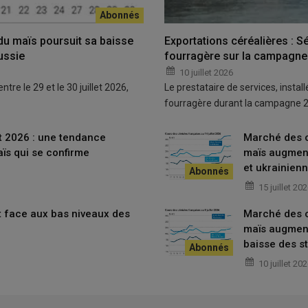
 meilleurs et les acheteurs
 du maïs poursuit sa baisse
Exportations céréalières : Sé
approvisionnement : une difficulté
Russie
fourragère sur la campagn
10 juillet 2026
e
ntre le 29 et le 30 juillet 2026,
Le prestataire de services, instal
fourragère durant la campagne 
articulièrement le grand sud de la
France
.
« Le marché espagnol
t 2026 : une tendance
Marché des cé
 pays »
, précise ainsi un courtier barcelonais. Ce débouché hors
aïs qui se confirme
maïs augment
e par rapport au blocage du marché hexagonal actuel.
et ukrainienn
15 juillet 20
érit le coût de transport des céréales
it face aux bas niveaux des
Marché des cé
 la
crise pétrolière
au
Moyen-Orient
, est aussi dans toutes les
maïs augment
, pour appréhender la hausse des prix du transport, un départ du
baisse des s
€/t avant le 28 février 2026 se traite désormais à 24-25 €/t ; les
10 juillet 20
 hausse des prix du
fuel
; les capacités disponibles de
transport
tier en transport maritime.
cution, certains acheteurs tardant un peu à enlever leurs