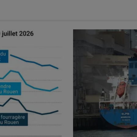
(association des professionnels des métiers du grain du sud de
e 400 personnes présentes, une affluence en hausse par rapport
ore les organismes stockeurs et prestataires de services
u secteur, en conventionnel comme en
bio
, ont pu faire le point à
ur le début de la nouvelle qui démarrera le 1er juillet.
mbellie pour les exportations françaises sur la campagne
mercialisation des grains
changes pour la campagne qui s’achève :
« Les
coûts de revient
prix proposés par les
marchés de grains
»
. Dans ce contexte de
lus hauts, et d’acheteurs peu enclins à payer les
prix
actuels du
ue,
« difficile de faire se rencontrer l’offre et la demande, en plus
l, agricole comme géopolitique »
, affirme un courtier situé dans
 où les volumes à vendre sur cette fin de campagne 2025-2026