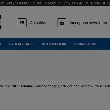
 LÉGUMES
GRANDES CULTURES
LA DÉPÊCHE
LAIT
LES MARCHÉS
MACHINISME
USER
Actualités
Inscription newsletter
ACCOUNT
MENU
O
ACTU MARCHÉS
ACTU MÉTIERS
MARCHÉS BIO
 oléique
580,00 €/tonne
=
Marché français, éch. oct.-déc., récolte 2026, le 06/