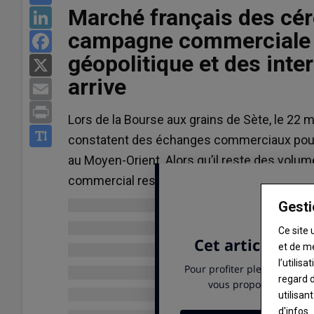
Marché français des céré
LinkedIn
campagne commerciale 
Facebook
géopolitique et des inter
X
arrive
Email
Blé meunier
Print
223 €/t
Lors de la Bourse aux grains de Sète, le 22 
Euronext, 07 Aug 2026
constatent des échanges commerciaux poussi
Maïs
au Moyen-Orient. Alors qu’il reste des volumes
248.25 €/t
commercial reste pour l’heure limitée.
Euronext, 07 Aug 2026
Colza
Gesti
533.25 €/t
Ce site 
Euronext, 07 Aug 2026
et de m
Graines de soja
l’utilis
regard d
11.6 $/boiss.
utilisan
Chicago, 06 Aug 2026
d'infos