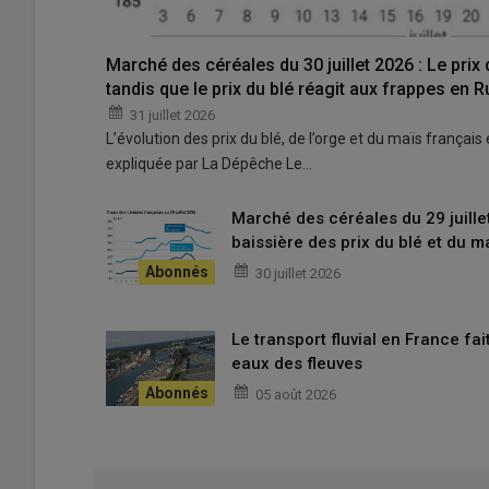
Les vendeurs espèrent des prix
Marché des céréales du 30 juillet 2026 : Le prix
estiment payer trop cher leur 
tandis que le prix du blé réagit aux frappes en 
31 juillet 2026
qui marque la fin de campagn
L’évolution des prix du blé, de l’orge et du maïs français e
expliquée par La Dépêche Le…
À ajouter à cela un facteur régional qui concerne plus p
Marché des céréales du 29 juille
est engorgé et les
stocks
sont encore importants dans le
baissière des prix du blé et du m
France n’apporte donc pas de dynamique supplémentair
30 juillet 2026
La hausse du prix de l’énergie surench
Le transport fluvial en France fa
La question du prix de l’
énergie
, qui a bondi en raison de
eaux des fleuves
conversations entre professionnels.
« À titre d’exemple
05 août 2026
port de
La Pallice
vers le
Portugal
qui se traitait à 19-20 
affaires se font mais à des prix plus élevés à cause de la
existent, pas de problème sur ce sujet »
, explique un cour
« La fin de campagne est un peu délicate en matière d’exé