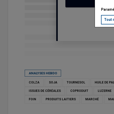
Paramé
Tout 
Publié le
ven 12/06/2026 - 09:46
- Par
Karine Floquet
ANALYSES HEBDO
COLZA
SOJA
TOURNESOL
HUILE DE P
ISSUES DE CÉRÉALES
COPRODUIT
LUZERNE
FOIN
PRODUITS LAITIERS
MARCHÉ
MA