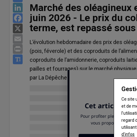
Marché des oléagineux e
LinkedIn
juin 2026 - Le prix du 
Facebook
terme, est repassé sous 
X
Email
Blé meunier
L’évolution hebdomadaire des prix des oléagi
Print
219.75 €/t
(pois, féverole) et des coproduits de l’alime
Euronext, 06 Aug 2026
coproduits de l’amidonnerie, coproduits laiti
Maïs
pailles et fourrages) sur le marché physique 
246.5 €/t
par La Dépêche Le petit meunier.
Euronext, 06 Aug 2026
Gesti
Colza
526.25 €/t
Ce site 
Euronext, 06 Aug 2026
et de m
Graines de soja
l’utilis
regard d
11.565 $/boiss.
utilisan
Chicago, 05 Aug 2026
d'infos