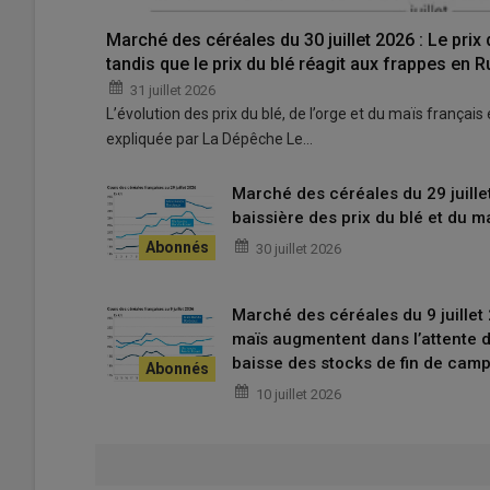
​​Pour tout savoir sur l'actualité des professionn
Marché des céréales du 30 juillet 2026 : Le prix
tandis que le prix du blé réagit aux frappes en 
31 juillet 2026
Sur le marché physique français, les prix de la graine de
L’évolution des prix du blé, de l’orge et du maïs français e
-5 €/t et +2,50 €/t selon les places et les périodes. Le p
expliquée par La Dépêche Le…
référence, a perdu 5 €/t, à 540 €/t sur la période octob
nouvelle récolte est déjà bien avancée par rapport à d’
Marché des céréales du 29 juille
l’expectative au vu des évènements au Moyen-Orient. L
baissière des prix du blé et du m
cultures dans le Grand Ouest, des pluies ayant suivi la p
30 juillet 2026
La graine de
soja
en départ Sud-Ouest est de nouveau c
€/t en ancienne récolte et 425 €/t en nouvelle récolte.
Marché des céréales du 9 juillet 
reconduits, à 430 €/t sur les deux campagnes, sur un
maïs augmentent dans l’attente d
La graine de
lin
sur le marché physique français ont suiv
baisse des stocks de fin de cam
destination de l'alimentation humaine (à 710 €/t) mais p
10 juillet 2026
€/t). En lin oléagineux, les premières parcelles ont été r
Protéagineux