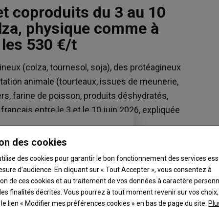
t coproduits du 3 au 10
colza, physique comme à
les 530 €/t
Blé meunier
neux (colza, tournesol, soja), des protéagineux
219.75 €/t
ntation animale (tourteaux, issues de meunerie,
Euronext, 06 Aug 2026
ers, farine de poisson, produits déshydratés,
Maïs
français entre le 3 et le 10 juin 2026, expliquée
246.5 €/t
Euronext, 06 Aug 2026
on des cookies
Colza
526.25 €/t
utilise des cookies pour garantir le bon fonctionnement des services ess
Euronext, 06 Aug 2026
esure d’audience. En cliquant sur « Tout Accepter », vous consentez à
Graines de soja
ation de ces cookies et au traitement de vos données à caractère person
es finalités décrites. Vous pourrez à tout moment revenir sur vos choix,
11.565 $/boiss.
t le lien « Modifier mes préférences cookies » en bas de page du site.
Plu
Chicago, 05 Aug 2026