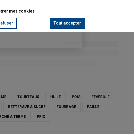
trer mes cookies
refuser
Tout accepter
ALME
TOURTEAUX
HUILE
POIS
FÉVEROLE
BETTERAVE À SUCRE
FOURRAGE
PAILLE
RCHÉ À TERME
PRIX