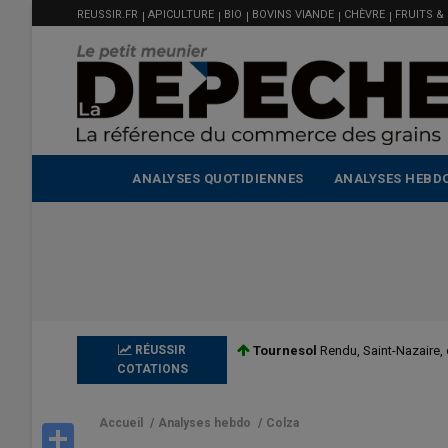
MENU
Aller
REUSSIR.FR
APICULTURE
BIO
BOVINS VIANDE
CHÈVRE
FRUITS &
FILIÈRE
au
contenu
principal
ANALYSES QUOTIDIENNES
ANALYSES HEBD
RÉUSSIR
Tournesol
Rendu, Saint-Nazaire,
COTATIONS
Accueil
/
Analyses hebdo
/
Colza
Share