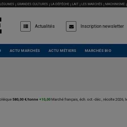
 LÉGUMES
GRANDES CULTURES
LA DÉPÊCHE
LAIT
LES MARCHÉS
MACHINISME
USER
Actualités
Inscription newsletter
ACCOUNT
MENU
O
ACTU MARCHÉS
ACTU MÉTIERS
MARCHÉS BIO
 oléique
580,00 €/tonne
+10,00
Marché français, éch. oct.-déc., récolte 2026, 