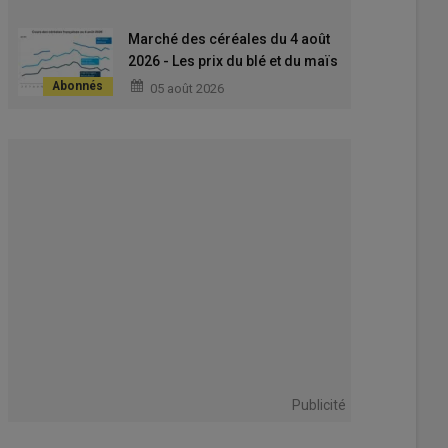
Cbot et du colza sur Euronext
Marché des céréales du 4 août
2026 - Les prix du blé et du maïs
poursuivent leur baisse
05 août 2026
tendancielle engagée le 22
juillet
Publicité