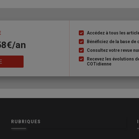
ilière des grains, cliquez
ici
onext
baissait sur les échéances rapprochées de 2026 et au
ur le terme mai 2026, il perdait 6,25 €/t à 211,5 €/t tandis que
E
Accédez à tous les articl
Liste
ablir à 215 €/t.
à
Bénéficiez de la base de 
58€/an
puce
Consultez votre revue nu
X)
Recevez les évolutions d
E
COTidienne
onsult)
et Ikar)
et pour les céréales)
cations
Échéance
euro/t
Variation
r Récolte 2025
mai-juin
n.p.
RUBRIQUES
écolte 2025
mai-juin
191,50
N
0,00
écolte 2025
mai-juin
184,00
N
0,00