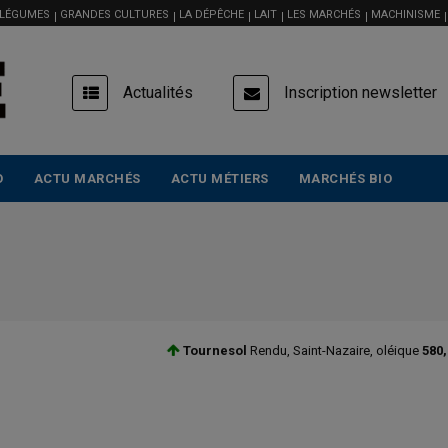
 LÉGUMES
GRANDES CULTURES
LA DÉPÊCHE
LAIT
LES MARCHÉS
MACHINISME
USER
Actualités
Inscription newsletter
ACCOUNT
MENU
O
ACTU MARCHÉS
ACTU MÉTIERS
MARCHÉS BIO
ire, oléique
580,00 €/tonne
+10,00
Marché français, éch. oct.-déc., récolte 20