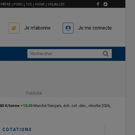
PÂTRE
PORC
TCS
VIGNE
VOLAILLES
Je m'abonne
Je me connecte
Publicité
26, le 05/08 , La Dépêche - Le Petit Meunier
COTATIONS