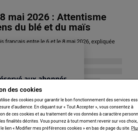
8 mai 2026 : Attentisme
ns du blé et du maïs
Blé meunier
ïs français entre le 6 et le 8 mai 2026, expliquée
219.75 €/t
Euronext, 06 Aug 2026
Maïs
246.5 €/t
Euronext, 06 Aug 2026
on des cookies
Colza
526.25 €/t
utilise des cookies pour garantir le bon fonctionnement des services ess
Euronext, 06 Aug 2026
esure d’audience. En cliquant sur « Tout Accepter », vous consentez à
Graines de soja
ation de ces cookies et au traitement de vos données à caractère person
es finalités décrites. Vous pourrez à tout moment revenir sur vos choix,
11.565 $/boiss.
t le lien « Modifier mes préférences cookies » en bas de page du site.
Plu
Chicago, 05 Aug 2026