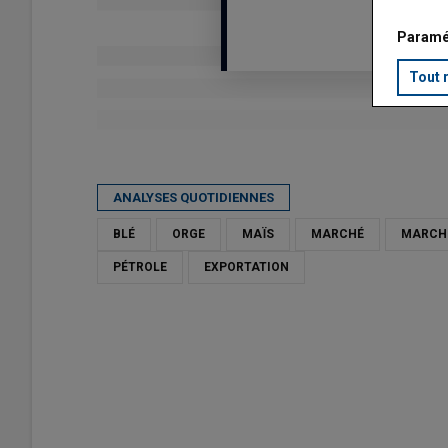
Paramé
Tout 
Publié le
lun 11/05/2026 - 12:00
- Par
Laurent Morin
ANALYSES QUOTIDIENNES
BLÉ
ORGE
MAÏS
MARCHÉ
MARCHÉ
PÉTROLE
EXPORTATION