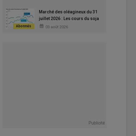
juillet
Marché des oléagineux du 31
juillet 2026 : Les cours du soja
sur le Cbot et sur le colza de
03 août 2026
nouveau en baisse
Publicité