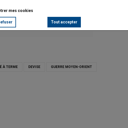
trer mes cookies
refuser
Tout accepter
 À TERME
DEVISE
GUERRE MOYEN-ORIENT