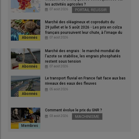
les activités agricoles ?
725 000 tonnes en 2025. Les dirigeants de La Coopération
07 août 2026
PORTAIL REUSSIR
agricole - Luzerne de France assurent que ces « s
urfaces
restent essentielles pour asseoir l’ambition européenne portée
Marché des oléagineux et coproduits du
29 juillet et le 5 août 2026 - Les prix en colza
par la PAC
» dans sa démarche d’autonomie en protéine.
français poursuivent leur chute, à l’image du
soja états-unien et du pétrole
07 août 2026
La luzerne concurrencée par d’autres
Marché des engrais : le marché mondial de
cultures industrielles et des importations
l’azote se stabilise, les engrais phosphatés
de soja compétitives​​​​​
restent sous tension
07 août 2026
La baisse de production est même encore plus marquée à
Le transport fluvial en France fait face aux bas
l’échelon européen. «
La production est passée pour la première
niveaux des eaux des fleuves
fois sous le plancher des 3 millions de tonnes
», constatent les
05 août 2026
dirigeants de La Coopération agricole - Luzerne de France.
C’est particulièrement vrai pour la filière espagnole, leader de la
luzerne sur le Vieux continent. Il faut ajouter qu’en 2025, la
Comment évolue le prix du GNR ?
luzerne s’est retrouvée à de nombreuses reprises en
03 août 2026
MACHINISME
concurrence commerciale avec «
une meilleure rentabilité de
certaines cultures industrielles et des importations de
protéines
de soja
très compétitives
».