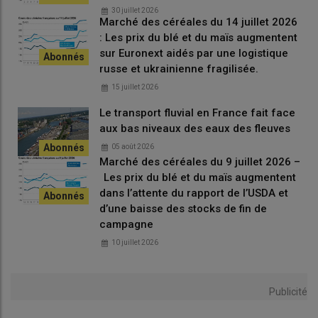
autour du conflit au Moyen-Orient et dans la zone du détroit
30 juillet 2026
Marché des céréales du 14 juillet 2026
d’Ormuz.
« Ce conflit crée un contexte inflationniste autour des
: Les prix du blé et du maïs augmentent
coûts de production et de renforcement du prix du fret aussi,
sur Euronext aidés par une logistique
notamment sur le poste du gasoil routier. Et la filière luzerne n’y
russe et ukrainienne fragilisée.
échappe pas »
, signale Pierre Begoc.
15 juillet 2026
Le transport fluvial en France fait face
Quel premier bilan de la récolte
aux bas niveaux des eaux des fleuves
2026 ?
05 août 2026
Marché des céréales du 9 juillet 2026 –
Démarrage de la récolte : le 20 avril pour les toutes
Les prix du blé et du maïs augmentent
premières coupes, plutôt précoces.
dans l’attente du rapport de l’USDA et
Bonnes conditions de travail, rendements corrects
d’une baisse des stocks de fin de
sur les premiers travaux de coupe, bonne qualité a
campagne
priori.
10 juillet 2026
Nombre de coupes prévues : quatre avec une
deuxième coupe attendue début juin.
Rendement estimé: dans la moyenne décennale.
Publicité