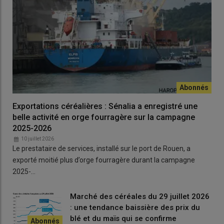
suite à la visite du président de la République française en
Chine fin 2025. «
On teste des variétés de luzerne pour cette
destination, on travaille avec des acheteurs pour lancer un
courant d’affaires
», précise Pierre Begoc.
Un objectif de production de luzerne en
hausse d’ici à 2030
Au final, «
l’espoir est bien là
» selon les principaux dirigeants de
Exportations céréalières : Sénalia a enregistré une
la filière, qui évoquent des objectifs de production revus à la
belle activité en orge fourragère sur la campagne
hausse : 3,2 à 3,5 Mt au niveau UE et 750 000 t à 800 000 t pour
2025-2026
la France d’ici à 2030.
10 juillet 2026
Le prestataire de services, installé sur le port de Rouen, a
exporté moitié plus d’orge fourragère durant la campagne
Lire aussi |
Quelle place pour la luzerne
2025-…
déshydratée dans la nouvelle PAC ?
Marché des céréales du 29 juillet 2026
: une tendance baissière des prix du
Une ombre au tableau toutefois : la situation reste à surveiller
blé et du maïs qui se confirme