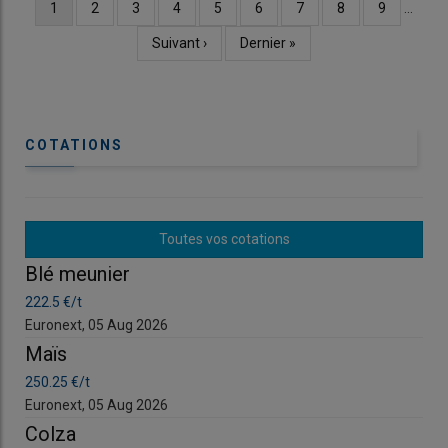
Page
1
Page
2
Page
3
Page
4
Page
5
Page
6
Page
7
Page
8
Page
9
…
Pagination
courante
Page
Suivant ›
Dernière
Dernier »
suivante
page
COTATIONS
Toutes vos cotations
Blé meunier
Bl
222.5 €/t
222
Euronext, 05 Aug 2026
Eur
Maïs
Ma
250.25 €/t
250
Euronext, 05 Aug 2026
Eur
Colza
Co