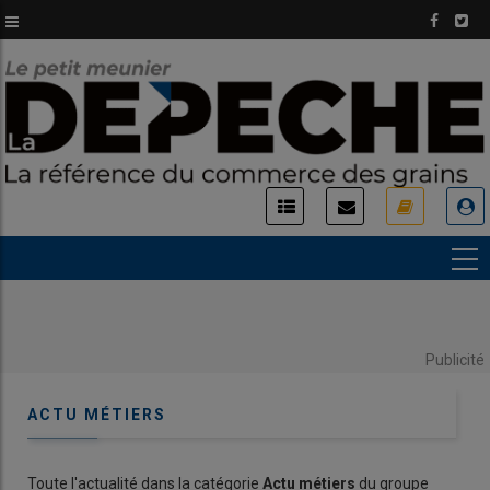
Aller
au
contenu
principal
USER
ACCOUNT
MENU
Publicité
ACTU MÉTIERS
Toute l'actualité dans la catégorie
Actu métiers
du groupe