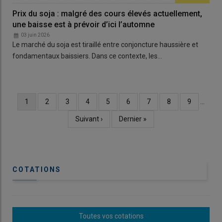
Prix du soja : malgré des cours élevés actuellement,
une baisse est à prévoir d’ici l’automne
03 juin 2026
Le marché du soja est tiraillé entre conjoncture haussière et
fondamentaux baissiers. Dans ce contexte, les…
Page
1
Page
2
Page
3
Page
4
Page
5
Page
6
Page
7
Page
8
Page
9
…
Pagination
courante
Page
Suivant ›
Dernière
Dernier »
suivante
page
COTATIONS
Toutes vos cotations