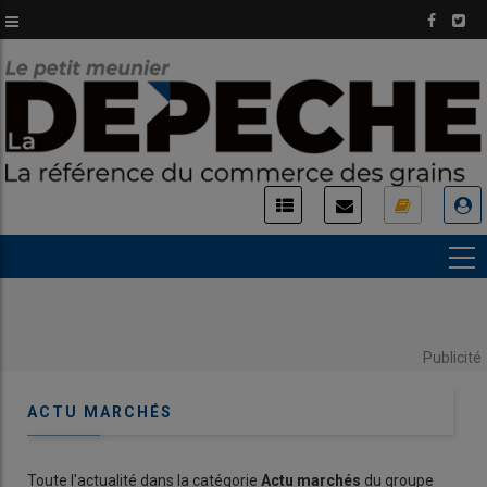
Aller
au
contenu
principal
USER
ACCOUNT
MENU
Publicité
ACTU MARCHÉS
Toute l'actualité dans la catégorie
Actu marchés
du groupe