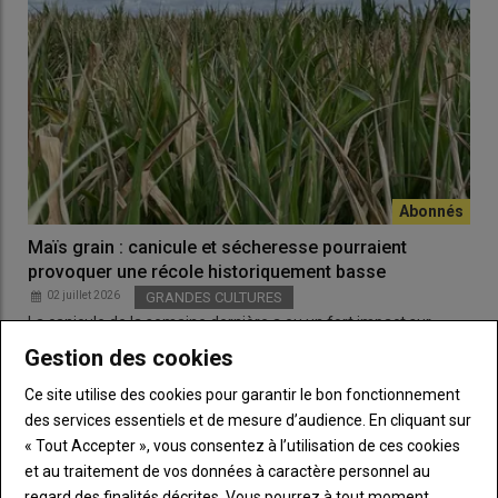
Maïs grain : canicule et sécheresse pourraient
provoquer une récole historiquement basse
02 juillet 2026
GRANDES CULTURES
La canicule de la semaine dernière a eu un fort impact sur
certaines parcelles de maïs, à cause des…
Gestion des cookies
Ce site utilise des cookies pour garantir le bon fonctionnement
des services essentiels et de mesure d’audience. En cliquant sur
« Tout Accepter », vous consentez à l’utilisation de ces cookies
et au traitement de vos données à caractère personnel au
regard des finalités décrites. Vous pourrez à tout moment