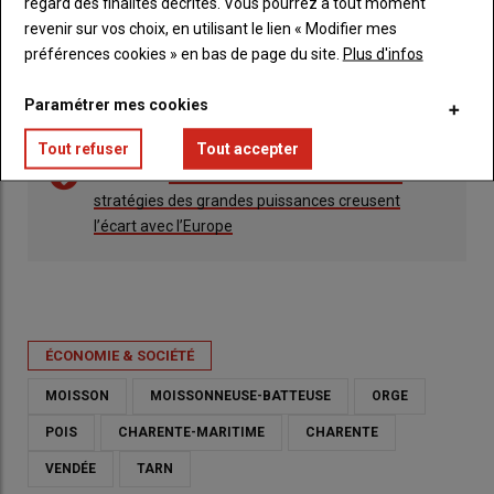
regard des finalités décrites. Vous pourrez à tout moment
revenir sur vos choix, en utilisant le lien « Modifier mes
préférences cookies » en bas de page du site.
Plus d'infos
Paramétrer mes cookies
Tout refuser
Tout accepter
Lire aussi :
Marché mondial des céréales : les
stratégies des grandes puissances creusent
l’écart avec l’Europe
ÉCONOMIE & SOCIÉTÉ
MOISSON
MOISSONNEUSE-BATTEUSE
ORGE
POIS
CHARENTE-MARITIME
CHARENTE
VENDÉE
TARN