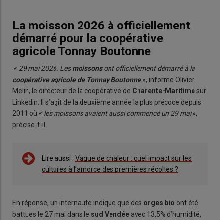
La moisson 2026 à officiellement
démarré pour la coopérative
agricole Tonnay Boutonne
«
29 mai 2026. Les
moissons
ont officiellement démarré à la
coopérative agricole de Tonnay Boutonne
», informe Olivier
Melin, le directeur de la coopérative de
Charente-Maritime
sur
Linkedin. Il s’agit de la deuxième année la plus précoce depuis
2011 où «
les moissons avaient aussi commencé un 29 mai
»,
précise-t-il.
Lire aussi :
Vague de chaleur : quel impact sur les
cultures à l’amorce des premières récoltes ?
En réponse, un internaute indique que des
orges bio
ont été
battues le 27 mai dans le
sud Vendée
avec 13,5% d’humidité,