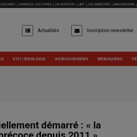
 LÉGUMES
GRANDES CULTURES
LA DEPECHE
LAIT
LES MARCHÉS
MACHINISME
USER
Actualités
Inscription newsletter
ACCOUNT
MENU
ES
VITI-ŒNOLOGIE
AGRIGOODNEWS
WEBINAIRES
VÉ
ellement démarré : « la
précoce depuis 2011 »