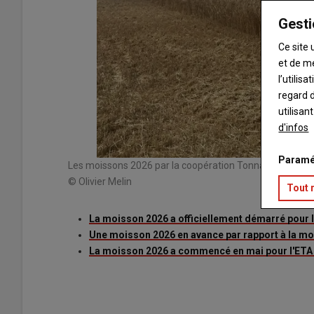
Gesti
Ce site 
et de m
l’utilis
regard d
utilisan
d'infos
Paramé
Les moissons 2026 par la coopération Tonnay Boutonne
© Olivier Melin
Tout 
La moisson 2026 a officiellement démarré pour 
Une moisson 2026 en avance par rapport à la m
La moisson 2026 a commencé en mai pour l'ETA