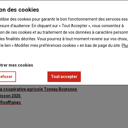
on des cookies
utilise des cookies pour garantir le bon fonctionnement des services ess
esure d’audience. En cliquant sur « Tout Accepter », vous consentez à
ation de ces cookies et au traitement de vos données à caractère person
es finalités décrites. Vous pourrez à tout moment revenir sur vos choix,
t le lien « Modifier mes préférences cookies » en bas de page du site.
Plu
trer mes cookies
 ont débuté en Charente-Maritime.
refuser
Tout accepter
la coopérative agricole Tonnay Boutonne
oisson 2025
 Rouffignac