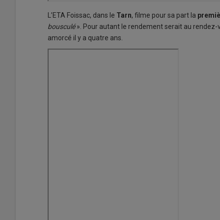
L’ETA Foissac, dans le
Tarn
, filme pour sa part la
premièr
bousculé
». Pour autant le rendement serait au rendez-vo
amorcé il y a quatre ans.