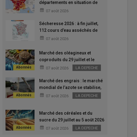
départements en situation de
crise, quelles conséquences
07 août 2026
sur les activités agricoles ?
Sécheresse 2026 : à fin juillet,
112 cours d’eau asséchés de
plus qu’en 2022
07 août 2026
Marché des oléagineux et
coproduits du 29 juillet et le
5 août 2026 - Les prix en colza
LA DEPECHE
07 août 2026
français poursuivent leur chute,
à l’image du soja états-unien et
Marché des engrais : le marché
du pétrole
mondial de l’azote se stabilise,
les engrais phosphatés restent
LA DEPECHE
07 août 2026
sous tension
Marché des céréales et du
sucre du 29 juillet au 5 août 2026
- Les cours encore en baisse
LA DEPECHE
07 août 2026
cette semaine, toujours dans un