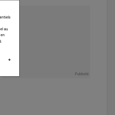
contexte géopolitique très
incertain.
entiels
nel au
 en
s
Publicité