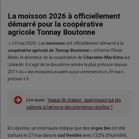
La moisson 2026 à officiellement
démarré pour la coopérative
agricole Tonnay Boutonne
«
29 mai 2026. Les
moissons
ont officiellement démarré à la
coopérative agricole de Tonnay Boutonne
», informe Olivier
Melin, le directeur de la coopérative de
Charente-Maritime
sur
Linkedin. Il s’agit de la deuxième année la plus précoce depuis
2011 où «
les moissons avaient aussi commencé un 29 mai
»,
précise-t-il.
Lire aussi :
Vague de chaleur : quel impact sur les
cultures à l’amorce des premières récoltes ?
En réponse, un internaute indique que des
orges bio
ont été
battues le 27 mai dans le
sud Vendée
avec 13,5% d’humidité,