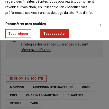
regard des finalités décrites. Vous pourrez à tout moment
revenir sur vos choix, en utilisant le lien « Modifier mes
préférences cookies » en bas de page du site.
Plus d'infos
Paramétrer mes cookies
Tout refuser
Tout accepter
Lire aussi :
Marché mondial des céréales : les
stratégies des grandes puissances creusent
l’écart avec l’Europe
ÉCONOMIE & SOCIÉTÉ
MOISSON
MOISSONNEUSE-BATTEUSE
ORGE
POIS
CHARENTE-MARITIME
CHARENTE
VENDÉE
TARN