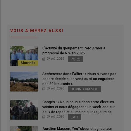
VOUS AIMEREZ AUSSI
L’activité du groupement Porc Armor a
progressé de 6 % en 2025
09 août 2026
PORC
Sécheresse dans l’Allier : « Nous n’avons pas
encore décidé si on vend ou si on engraisse
nos 80 broutards »
09 août 2026
BOVINS VIANDE
Congés : « Nous nous aidons entre éleveurs
voisins et nous dégageons un week-end sur
deux de repos et au moins quinze jours de
vacances par an » dans les Côtes-d’Armor
09 août 2026
LAIT
Aurélien Masson, YouTubeur et agriculteur