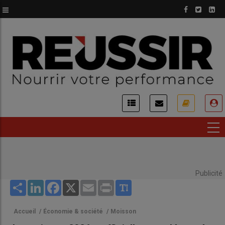
Aller
au
contenu
principal
USER
ACCOUNT
MENU
Publicité
Share
LinkedIn
Facebook
X
Email
Print
Accueil
/
Économie & société
/
Moisson