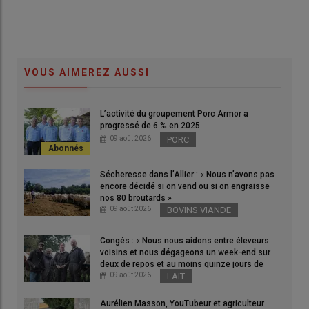
VOUS AIMEREZ AUSSI
L’activité du groupement Porc Armor a
progressé de 6 % en 2025
09 août 2026
PORC
Sécheresse dans l’Allier : « Nous n’avons pas
encore décidé si on vend ou si on engraisse
nos 80 broutards »
09 août 2026
BOVINS VIANDE
Congés : « Nous nous aidons entre éleveurs
voisins et nous dégageons un week-end sur
deux de repos et au moins quinze jours de
vacances par an » dans les Côtes-d’Armor
09 août 2026
LAIT
Aurélien Masson, YouTubeur et agriculteur