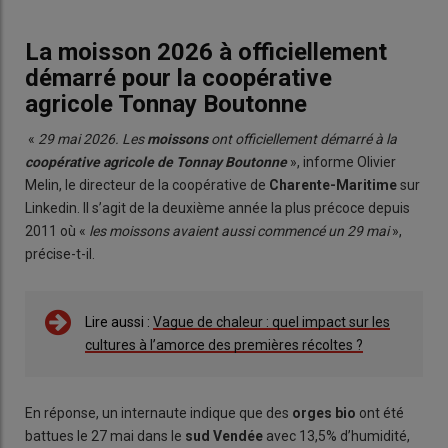
La moisson 2026 à officiellement
démarré pour la coopérative
agricole Tonnay Boutonne
«
29 mai 2026. Les
moissons
ont officiellement démarré à la
coopérative agricole de Tonnay Boutonne
», informe Olivier
Melin, le directeur de la coopérative de
Charente-Maritime
sur
Linkedin. Il s’agit de la deuxième année la plus précoce depuis
2011 où «
les moissons avaient aussi commencé un 29 mai
»,
précise-t-il.
Lire aussi :
Vague de chaleur : quel impact sur les
cultures à l’amorce des premières récoltes ?
En réponse, un internaute indique que des
orges bio
ont été
battues le 27 mai dans le
sud Vendée
avec 13,5% d’humidité,