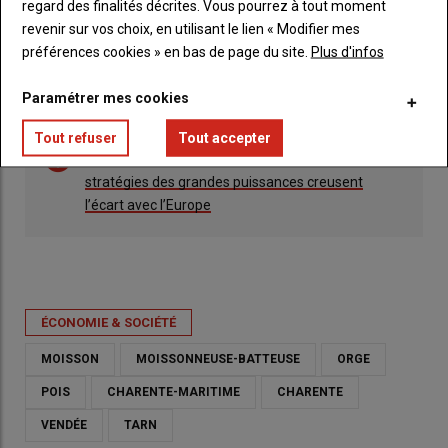
regard des finalités décrites. Vous pourrez à tout moment
revenir sur vos choix, en utilisant le lien « Modifier mes
préférences cookies » en bas de page du site.
Plus d'infos
Paramétrer mes cookies
Tout refuser
Tout accepter
Lire aussi :
Marché mondial des céréales : les
stratégies des grandes puissances creusent
l’écart avec l’Europe
ÉCONOMIE & SOCIÉTÉ
MOISSON
MOISSONNEUSE-BATTEUSE
ORGE
POIS
CHARENTE-MARITIME
CHARENTE
VENDÉE
TARN