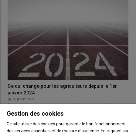
Ce qui change pour les agriculteurs depuis le 1er
janvier 2024
02 janvier 2024
Tour d’horizon des nouvelles dispositions sociales, fiscales et
nouveaux règlements qui vont s’imposer aux…
Gestion des cookies
Ce site utilise des cookies pour garantir le bon fonctionnement
des services essentiels et de mesure d’audience. En cliquant sur