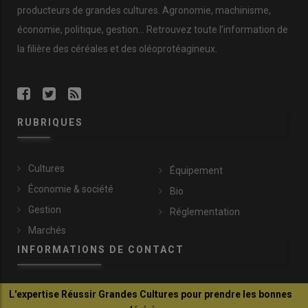
producteurs de
grandes cultures
.
Agronomie
,
machinisme
,
économie
,
politique
,
gestion
… Retrouvez toute l’information de
la filière des
céréales
et des
oléoprotéagineux
.
RUBRIQUES
Cultures
Équipement
Économie & société
Bio
Gestion
Réglementation
Marchés
INFORMATIONS DE CONTACT
L'expertise Réussir Grandes Cultures pour prendre les bonnes
communication@reussir.fr