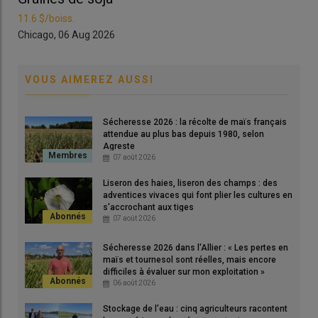
Lire aussi |
Reliquat des aides bio : le ministère de
11.6 $/boiss.
11.6
l’Agriculture alloue 40 millions d’euros aux Maec,
Chicago, 06 Aug 2026
Chi
dont 5 millions pour la bio
VOUS AIMEREZ AUSSI
La MAEC ZIGC existe depuis 2023 mais elle n’était accessible
que sur certains
territoires PCAE
(programme agro-
Sécheresse 2026 : la récolte de maïs français
environnemental et climatique), principalement dans le Grand
attendue au plus bas depuis 1980, selon
Est, en Bourgogne Franche-Comté, et Bassin parisien (Île-de-
Agreste
07 août 2026
France et franges Centre-Val de Loire). ​​«
Elle n’a jamais eu
beaucoup de succès car son plafond fixé à 6 000 euros par
Liseron des haies, liseron des champs : des
exploitation et par an, la rendait peu incitative pour les
adventices vivaces qui font plier les cultures en
s'accrochant aux tiges
agriculteurs »,
explique Christian Daniau, agriculteur charentais
07 août 2026
et responsable du dossier
zones intermédiaires
au sein de la
FOP (Fédération Française des producteurs d’oléagineux et de
Sécheresse 2026 dans l'Allier : « Les pertes en
protéagineux).
maïs et tournesol sont réelles, mais encore
difficiles à évaluer sur mon exploitation »
06 août 2026
Qui peut bénéficier de la MAEC ZIGC ?
Stockage de l'eau : cinq agriculteurs racontent