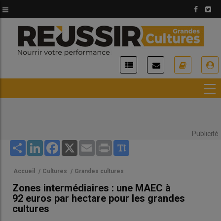
Aller
au
contenu
principal
USER
ACCOUNT
MENU
Publicité
Share
LinkedIn
Facebook
X
Email
Print
Accueil
/
Cultures
/
Grandes cultures
Zones intermédiaires : une MAEC à
92 euros par hectare pour les grandes
cultures