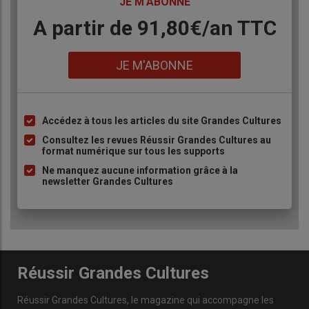
TITRE
JE M'ABONNE
pyrénéens au sud-ouest.
Body
A partir de 91,80€/an​ TTC
Lien
JE M'ABONNE
Accédez à tous les articles du site Grandes Cultures
Liste
à
Consultez les revues Réussir Grandes Cultures au
format numérique sur tous les supports
puce
Ne manquez aucune information grâce à la
newsletter Grandes Cultures
Réussir Grandes Cultures
Réussir Grandes Cultures
, le magazine qui accompagne les