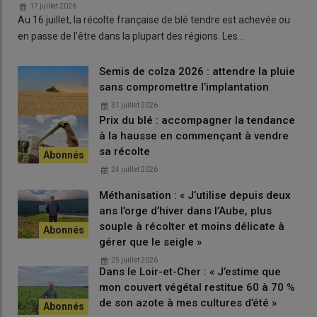
17 juillet 2026
Quelles obligations dans la MAEC ZI GC ?
Au 16 juillet, la récolte française de blé tendre est achevée ou
en passe de l’être dans la plupart des régions. Les…
L’engagement porte sur 90 % des terres arables de
l’exploitation et sur trois ans (2026 à 2028). Chaque année,
l’exploitant doit disposer d’au moins 20 % de ses terres arables
Semis de colza 2026 : attendre la pluie
sans compromettre l’implantation
en
cultures à bas niveau d’intrants
(sorgho, tournesol, soja,
sarrasin, chanvre, lupin, avec des adaptations de la liste selon
31 juillet 2026
les territoires) ou en légumineuses. Sur la surface engagée, le
Prix du blé : accompagner la tendance
à la hausse en commençant à vendre
retour d’une même culture deux années de suite est interdit,
sa récolte
sauf pour les légumineuses pluriannuelles et les prairies
temporaires.
24 juillet 2026
Méthanisation : « J’utilise depuis deux
ans l’orge d’hiver dans l’Aube, plus
Lire aussi |
[Vidéo] Maïs : les producteurs tentent
souple à récolter et moins délicate à
de s’adapter au changement climatique
gérer que le seigle »
25 juillet 2026
Dans le Loir-et-Cher : « J’estime que
Sur la période de trois ans, chaque
parcelle engagée
doit avoir
mon couvert végétal restitue 60 à 70 %
accueilli au moins une fois une culture d’hiver, une culture de
de son azote à mes cultures d’été »
printemps, et une culture à bas niveau d’intrant ou