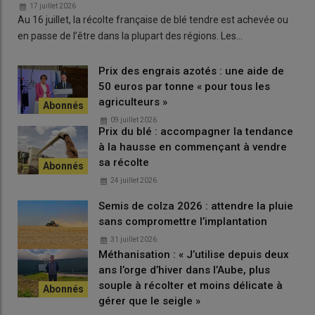
17 juillet 2026
Quelles obligations dans la MAEC ZI GC ?
Au 16 juillet, la récolte française de blé tendre est achevée ou
en passe de l’être dans la plupart des régions. Les…
L’engagement porte sur 90 % des terres arables de
l’exploitation et sur trois ans (2026 à 2028). Chaque année,
l’exploitant doit disposer d’au moins 20 % de ses terres arables
Prix des engrais azotés : une aide de
50 euros par tonne « pour tous les
en
cultures à bas niveau d’intrants
(sorgho, tournesol, soja,
agriculteurs »
sarrasin, chanvre, lupin, avec des adaptations de la liste selon
les territoires) ou en légumineuses. Sur la surface engagée, le
09 juillet 2026
Prix du blé : accompagner la tendance
retour d’une même culture deux années de suite est interdit,
à la hausse en commençant à vendre
sauf pour les légumineuses pluriannuelles et les prairies
sa récolte
temporaires.
24 juillet 2026
Semis de colza 2026 : attendre la pluie
Lire aussi |
[Vidéo] Maïs : les producteurs tentent
sans compromettre l’implantation
de s’adapter au changement climatique
31 juillet 2026
Méthanisation : « J’utilise depuis deux
ans l’orge d’hiver dans l’Aube, plus
Sur la période de trois ans, chaque
parcelle engagée
doit avoir
souple à récolter et moins délicate à
accueilli au moins une fois une culture d’hiver, une culture de
gérer que le seigle »
printemps, et une culture à bas niveau d’intrant ou