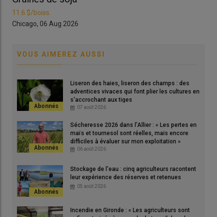
Lire aussi |
Reliquat des aides bio : le ministère de
11.6 $/boiss.
11.6
l’Agriculture alloue 40 millions d’euros aux Maec,
Chicago, 06 Aug 2026
Chi
dont 5 millions pour la bio
VOUS AIMEREZ AUSSI
La MAEC ZIGC existe depuis 2023 mais elle n’était accessible
que sur certains
territoires PCAE
(programme agro-
Liseron des haies, liseron des champs : des
environnemental et climatique), principalement dans le Grand
adventices vivaces qui font plier les cultures en
Est, en Bourgogne Franche-Comté, et Bassin parisien (Île-de-
s'accrochant aux tiges
07 août 2026
France et franges Centre-Val de Loire). ​​«
Elle n’a jamais eu
beaucoup de succès car son plafond fixé à 6 000 euros par
Sécheresse 2026 dans l’Allier : « Les pertes en
exploitation et par an, la rendait peu incitative pour les
maïs et tournesol sont réelles, mais encore
difficiles à évaluer sur mon exploitation »
agriculteurs »,
explique Christian Daniau, agriculteur charentais
06 août 2026
et responsable du dossier
zones intermédiaires
au sein de la
FOP (Fédération Française des producteurs d’oléagineux et de
Stockage de l'eau : cinq agriculteurs racontent
protéagineux).
leur expérience des réserves et retenues
05 août 2026
Qui peut bénéficier de la MAEC ZIGC ?
Incendie en Gironde : « Les agriculteurs sont