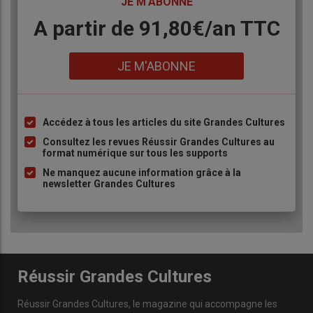
TITRE
JE M'ABONNE
pyrénéens au sud-ouest.
Body
A partir de 91,80€/an​ TTC
Lien
JE M'ABONNE
Accédez à tous les articles du site Grandes Cultures
Liste
à
Consultez les revues Réussir Grandes Cultures au
format numérique sur tous les supports
puce
Ne manquez aucune information grâce à la
newsletter Grandes Cultures
Réussir Grandes Cultures
Réussir Grandes Cultures
, le magazine qui accompagne les