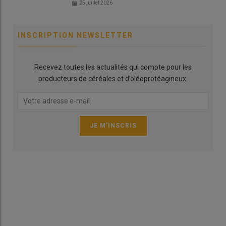
25 juillet 2026
légumineuse. Mais elle peut aussi accueillir deux ans de
légumineuses pluriannuelles ou de prairies temporaires. «
Cette
MAEC est un accompagnement pour ceux qui prennent le risque
INSCRIPTION NEWSLETTER
de diversifier leur assolement
», énonce Christian Daniau. Enfin,
à partir de la deuxième année, au moins 1 % des terres arables
doit être consacré à des jachères mellifères.
Recevez toutes les actualités qui compte pour les
producteurs de céréales et d’oléoprotéagineux.
Comment et quand s’engager ?
La campagne officielle de
déclaration
PAC
2026 s’est
terminée le 18 mai, mais il est possible de déposer une
demande de MAEC ZIGC jusqu’au 20 septembre 2026. Même si
les parcelles sont désormais toutes ensemencées, les
obligations du cahier des charges en première année
d’engagement sont accessibles sur beaucoup d’exploitations
dès à présent, et l’essentiel se raisonne à l’échelle de la
rotation. «
Ces règles imposent une réflexion de fond sur les
rotations, mais restent accessibles dès lors que le système inclut
un tournesol »
, estime Christian Daniau.