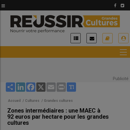
Aller
au
contenu
principal
USER
ACCOUNT
MENU
Publicité
Share
LinkedIn
Facebook
X
Email
Print
Accueil
/
Cultures
/
Grandes cultures
Zones intermédiaires : une MAEC à
92 euros par hectare pour les grandes
cultures