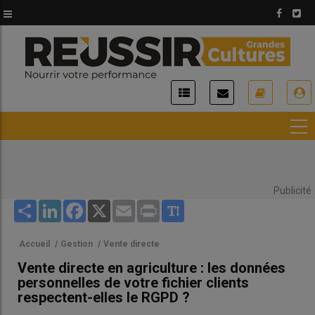
Aller
au
contenu
principal
USER
ACCOUNT
MENU
Publicité
Share
LinkedIn
Facebook
X
Email
Print
Accueil
/
Gestion
/
Vente directe
Vente directe en agriculture : les données
personnelles de votre fichier clients
respectent-elles le RGPD ?