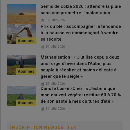
Semis de colza 2026 : attendre la pluie
sans compromettre l’implantation
Lire aussi :
Les cybermenaces touchent aussi les
31 juillet 2026
agriculteurs
Prix du blé : accompagner la tendance
à la hausse en commençant à vendre
sa récolte
24 juillet 2026
Exemple de formulaire de
collecte de données à caractère
Méthanisation : « J’utilise depuis deux
personnel
ans l’orge d’hiver dans l’Aube, plus
souple à récolter et moins délicate à
«
Les informations recueillies sur ce formulaire sont
gérer que le seigle »
enregistrées dans un fichier informatisé par la
[nom de la
25 juillet 2026
Dans le Loir-et-Cher : « J’estime que
structure]
à des fins commerciales. La base légale du
mon couvert végétal restitue 60 à 70 %
traitement de ces données est votre consentement.
de son azote à mes cultures d’été »
Les données collectées ne seront utilisées qu’à la gestion
11 juillet 2026
des clients et des livraisons, à la prospection commerciale,
à des enquêtes de satisfaction.
INSCRIPTION NEWSLETTER
Les données sont conservées pendant
[préciser la durée]