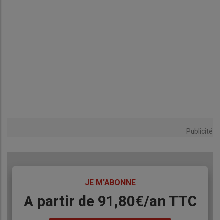
Publicité
TITRE
JE M'ABONNE
Body
A partir de 91,80€/an​ TTC