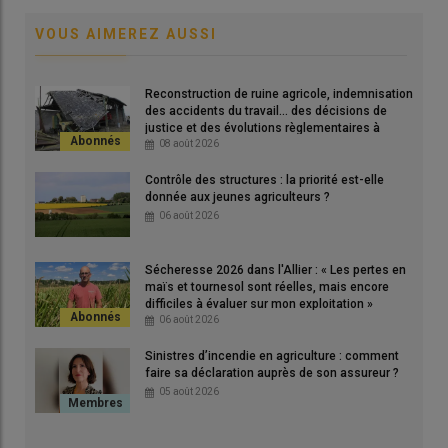
et quelle que soit la forme du fichier (application, site internet,
tableau Excel, répertoire papier…), le
règlement général sur la
VOUS AIMEREZ AUSSI
protection des données ou RGPD
, s’applique. Le RGPD
constitue le cadre juridique européen régulant la collecte et
Reconstruction de ruine agricole, indemnisation
l’utilisation des données à caractère personnel
depuis 2018.
des accidents du travail... des décisions de
justice et des évolutions règlementaires à
Il est indispensable de se conformer aux exigences du RGPD
connaître
08 août 2026
pour éviter les ennuis, car les conséquences peuvent être
lourdes : le
traitement de données personnelles
obtenues
Contrôle des structures : la priorité est-elle
donnée aux jeunes agriculteurs ?
sans le consentement de la personne concernée est puni
06 août 2026
pénalement de 5 ans d’emprisonnement et de 300 000 €
d’amende pour les entrepreneurs individuels, et de 1 500 000 €
pour les sociétés.
Sécheresse 2026 dans l'Allier : « Les pertes en
maïs et tournesol sont réelles, mais encore
difficiles à évaluer sur mon exploitation »
06 août 2026
Lire aussi |
Circuit court : combien d’agriculteurs
Sinistres d’incendie en agriculture : comment
pratiquent ce mode de vente ?
faire sa déclaration auprès de son assureur ?
05 août 2026
Comment collecter les données du