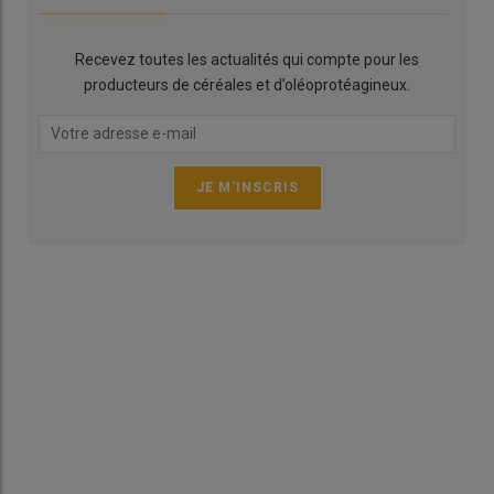
à compter de votre première commande.
Vous pouvez accéder aux données vous concernant, les
Recevez toutes les actualités qui compte pour les
rectifier, demander leur effacement ou exercer votre droit
producteurs de céréales et d’oléoprotéagineux.
à la limitation du traitement de vos données. Vous pouvez
également vous opposer à la portabilité de vos données.
Consultez le site
cnil.fr
pour plus d’informations sur vos
droits.
Pour exercer ces droits ou pour toute question sur le
traitement de vos données, vous pouvez contacter
[email
du responsable de la base] »