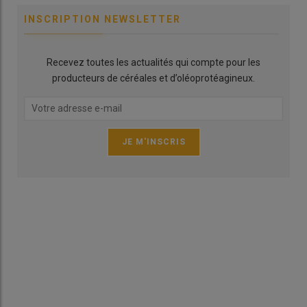
du mois de juin. «
Les cultures ont besoin de beaucoup de
INSCRIPTION NEWSLETTER
rayonnement pour garantir un
PMG
suffisant mais avec des
températures
qui restent inférieures à 30°. La crainte, ce sont les
phénomènes d’
échaudage
, précise Charlotte Périn.
Les cultures
Recevez toutes les actualités qui compte pour les
ont aussi besoin de températures qui descendent suffisamment
producteurs de céréales et d’oléoprotéagineux.
la nuit.
» Elle indique qu’en date du 1er juin, les cultures
enregistrent 7 à 10 jours d’avance par rapport à la moyenne
quinquennale.
Cette forte
chaleur
qui a duré dans le temps (le jour et aussi la
nuit) a forcément engendré une évapotranspiration
importante des plantes. La recharge en eau des sols et la
qualité d’enracinement auront leur importance sur le
rendement
final des cultures.