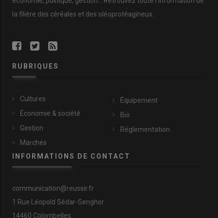
économie
,
politique
,
gestion
… Retrouvez toute l’information de
la filière des
céréales
et des
oléoprotéagineux
.
RUBRIQUES
Cultures
Équipement
Économie & société
Bio
Gestion
Réglementation
Marchés
INFORMATIONS DE CONTACT
communication@reussir.fr
1 Rue Léopold Sédar-Senghor
14460 Colombelles