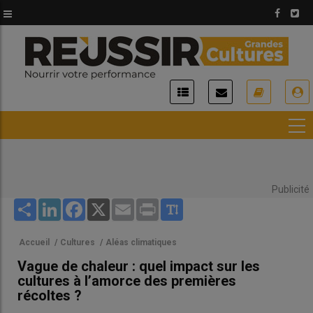
Aller
au
contenu
principal
USER
ACCOUNT
MENU
Publicité
Share
LinkedIn
Facebook
X
Email
Print
Accueil
/
Cultures
/
Aléas climatiques
Vague de chaleur : quel impact sur les
cultures à l’amorce des premières
récoltes ?