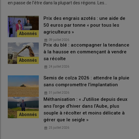
plantes
en passe de l’être dans la plupart des régions. Les…
Ingénieur écophysiologiste chez Arvalis, Jean-
Prix des engrais azotés : une aide de
Charles Deswarte évoque «
un risque d’
échaudage
sur les
50 euros par tonne « pour tous les
secteurs et parcelles les moins pourvus en eau au sud de la
agriculteurs »
Loire, qui peut aboutir à un remplissage « tronqué » des grains.
L’accès à l’irrigation peut s’avérer utile pour limiter le
stress
des
09 juillet 2026
Prix du blé : accompagner la tendance
cultures dans ces situations.
» Le spécialiste mentionne les
à la hausse en commençant à vendre
risques de fortes
températures
à floraison, phase où étaient
sa récolte
les blés au nord de la Loire. «
La littérature scientifique évoque
24 juillet 2026
des avortements en cas de températures supérieures à 35°C lors
de la fécondation, mais les températures annoncées restaient en
Semis de colza 2026 : attendre la pluie
deçà de ce niveau. La chaleur va donc en premier lieu accélérer le
sans compromettre l’implantation
développement des plantes et la mise en place des grains dans
31 juillet 2026
les fleurs.
»
Méthanisation : « J’utilise depuis deux
ans l’orge d’hiver dans l’Aube, plus
Charlotte Perin, ingénieure régionale dans les Hauts-de-France
souple à récolter et moins délicate à
chez Arvalis, se veut rassurante concernant l’impact dans le
gérer que le seigle »
nord de la France. «
En blé tendre, le
remplissage
des grains
25 juillet 2026
n’avait pas encore démarré, pour l’instant le potentiel est là
»,
assure-t-elle. Reste à voir ce qu’il en sera des conditions
météo