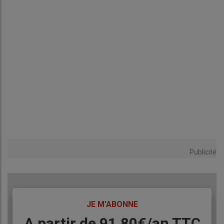
Publicité
TITRE
JE M'ABONNE
Body
A partir de 91,80€/an​ TTC