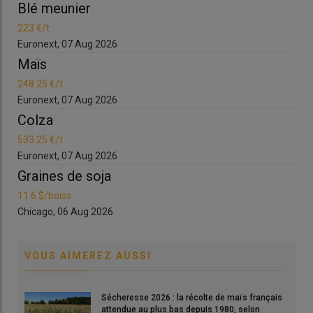
Blé meunier
Bl
Localement, l'héliothis (chenille ici) a causé d'importants
223 €/t
223
dégâts sur soja en 2024, jusqu'à destruction complète de
Euronext, 07 Aug 2026
Eur
parcelles dans le sud-ouest.
Maïs
Ma
© Terres Inovia
248.25 €/t
248
Euronext, 07 Aug 2026
Eur
Colza
Co
533.25 €/t
533
Euronext, 07 Aug 2026
Eur
Graines de soja
Gr
11.6 $/boiss.
11.6
Chicago, 06 Aug 2026
Chi
Les surfaces de
soja
ont baissé d’un tiers entre 2023 et 2024
dans son bastion du sud-ouest. «
Les
ravageurs
en sont la
cause
, selon Quentin Lambert, de
Terres Inovia
,
surtout la
VOUS AIMEREZ AUSSI
pyrale du haricot
et la
punaise verte
. Ce recul a concerné
notamment les cultures biologiques menées en sec.
» La
Sécheresse 2026 : la récolte de maïs français
production biologique constitue la moitié du soja cultivé dans le
attendue au plus bas depuis 1980, selon