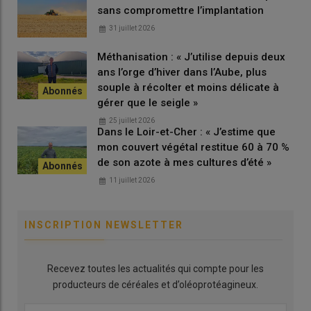
ravageur
. Des produits de traitement se montrent efficaces,
sans compromettre l’implantation
notamment en agriculture biologique avec des solutions à base
31 juillet 2026
de la bactérie
Bt
(Dipel DF, Costar WG, XenTari) ou de virus
(Helicovex). «
Nous obtenons 60 à 70 % d’efficacité avec ces
Méthanisation : « J’utilise depuis deux
produits à condition de les appliquer en soirée, car ils sont
ans l’orge d’hiver dans l’Aube, plus
photosensibles. Ils sont sensibles au lessivage (pluie, irrigation)
souple à récolter et moins délicate à
et doivent être appliqués avec un volume de bouillie suffisant
»,
gérer que le seigle »
précise Claire Georges.
25 juillet 2026
Dans le Loir-et-Cher : « J’estime que
mon couvert végétal restitue 60 à 70 %
de son azote à mes cultures d’été »
Lire aussi
|
« J’ai cassé ma monoculture de maïs
avec du soja pour contenir la chrysomèle en
11 juillet 2026
Charente »
INSCRIPTION NEWSLETTER
En conventionnel, une
dérogation
a été obtenue en 2025 pour
le produit Altacor (chlorantraniliprole) pour une seule
Recevez toutes les actualités qui compte pour les
application. Elle a été redemandée en 2026. «
Ce produit obtient
producteurs de céréales et d’oléoprotéagineux.
de bons résultats sur
héliothis
», souligne Quentin Lambert. Ce
n’est pas le cas de Karaté Zéon (résistance), qui n’est d’ailleurs