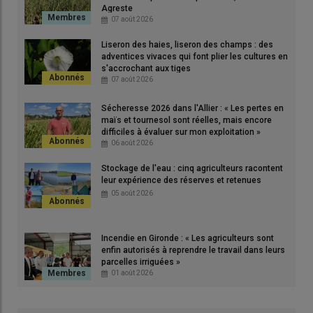
sud de la France.
Agreste
07 août 2026
La
pyrale du haricot
a causé d’importants dégâts en 2022
et 2023. Elle a été discrète en 2024, mais les
Liseron des haies, liseron des champs : des
héliothis
(papillon
adventices vivaces qui font plier les cultures en
nocturne) ont été très présents et nuisibles dans certains cas.
s'accrochant aux tiges
Quant à la
punaise verte
, elle est fréquente tous les ans sur
07 août 2026
soja, «
avec une présence sur 40 à 70 % de parcelles entre 2022
Sécheresse 2026 dans l'Allier : « Les pertes en
et 2024 sur une centaine de champs observés
», précise Quentin
maïs et tournesol sont réelles, mais encore
Lambert.
difficiles à évaluer sur mon exploitation »
06 août 2026
Quels sont les moyens de lutte contre ces
ravageurs
? Sur
punaise
, les
insecticides
à base de lambda-cyhalothrine
Stockage de l'eau : cinq agriculteurs racontent
(pyréthrinoïde) sont les seuls homologués.
leur expérience des réserves et retenues
« En conventionnel,
05 août 2026
le produit Karaté Zéon les contrôle bien et il est autorisé pour
deux applications,
note Quentin Lambert.
En revanche, il n’y a
pas de solutions en soja biologique. »
Incendie en Gironde : « Les agriculteurs sont
enfin autorisés à reprendre le travail dans leurs
parcelles irriguées »
01 août 2026
Le point sur
|
Ravageur : la punaise verte du soja
s'étend vers le nord