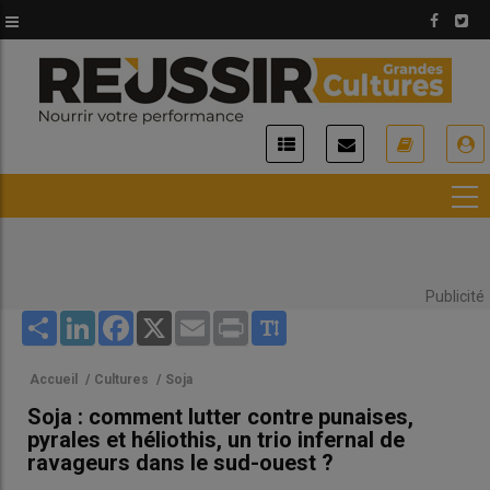
Aller
au
contenu
principal
USER
ACCOUNT
MENU
Publicité
Share
LinkedIn
Facebook
X
Email
Print
Accueil
/
Cultures
/
Soja
Soja : comment lutter contre punaises,
pyrales et héliothis, un trio infernal de
ravageurs dans le sud-ouest ?