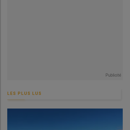
Le spécialiste conseille fortement de surveiller ses parcelles de
soja
, avant le stade R6 (graines dans les gousses) pour traiter
à bon escient. «
En observant au moins huit endroits de son
champ, si on repère régulièrement la présence de quelques
punaises
(adultes ou larves) dans plus d’une zone sur deux,
alors il est préconisé d’intervenir. À partir du stade R6, le seuil 3-4
insectes par mètre linéaire peut être retenu.
»
Avec 3-4 insectes par mètre linéaire, la
punaise verte
cause
jusqu’à 10 % de perte, mais jusqu’à 10 quintaux par hectare sur
les parcelles les plus touchées. Outre le rendement, les
Publicité
attaques déprécient la qualité des graines, amenant à un
déclassement des récoltes.
LES PLUS LUS
L’irrigation limite l’impact de la pyrale du
haricot
La
pyrale du haricot
est plus compliquée à combattre. «
Le
contrôle des pyrales est très difficile avec des vols qui se