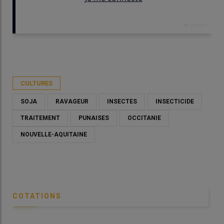
Publié le
mer 29/04/2026 - 10:00
- Par
Christian Gloria
CULTURES
SOJA
RAVAGEUR
INSECTES
INSECTICIDE
TRAITEMENT
PUNAISES
OCCITANIE
NOUVELLE-AQUITAINE
Un r
héli
COTATIONS
dif
© C