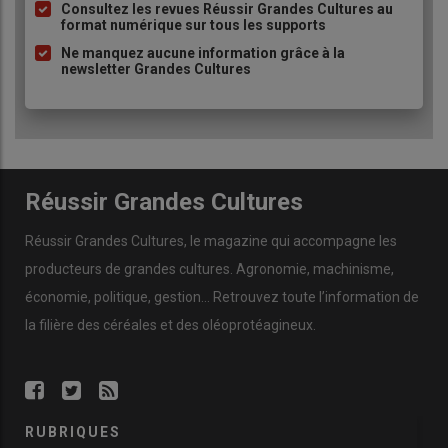
comme l’utilisation de trichogrammes, micro-guêpes
à
Consultez les revues Réussir Grandes Cultures au
format numérique sur tous les supports
parasites.
puce
Ne manquez aucune information grâce à la
(1) Plan d’action stratégique pour l’anticipation du
newsletter Grandes Cultures
potentiel retrait européen des substances actives et le
développement de techniques alternatives pour la
protection des cultures
Réussir Grandes Cultures
Réussir Grandes Cultures
, le magazine qui accompagne les
producteurs de
grandes cultures
.
Agronomie
,
machinisme
,
économie
,
politique
,
gestion
… Retrouvez toute l’information de
la filière des
céréales
et des
oléoprotéagineux
.
RUBRIQUES