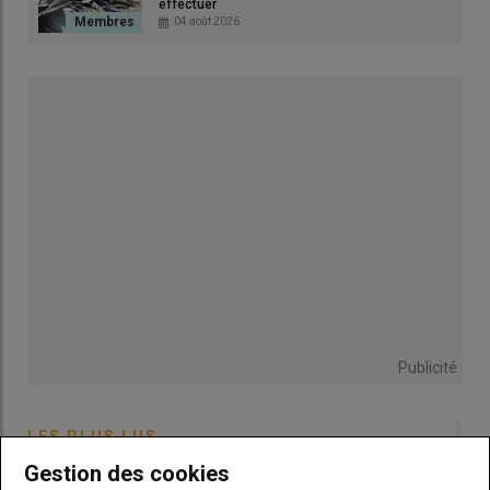
effectuer
comparé au réseau. Mais, elle n’a pas d’intérêt sur des
04 août 2026
exploitations avec de faibles besoins en électricité comme en
grandes cultures.
Quelles sont les raisons de cette baisse
des tarifs ?
P. B. -
La
PPE 3
(programmation pluriannuelle de l’énergie),
votée il y a un mois, remet le nucléaire au premier plan. D’autre
part, le
réseau électrique
actuel a du mal à absorber le
renouvelable. En Nouvelle-Aquitaine, nous sommes confrontés
un peu partout à la saturation des postes sources (nœud de
distribution de l’électricité) et des petits projets de 36 kWc (soit
200 m2 de toiture) sont refusés.
Publicité
Témoignage |
Photovoltaïque : « Avec un tarif
LES PLUS LUS
d’achat de l’électricité garanti, j’ai sécurisé le
financement de mes deux hangars »
Gestion des cookies