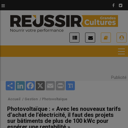
Aller
au
contenu
principal
USER
ACCOUNT
MENU
Publicité
Share
LinkedIn
Facebook
X
Email
Print
Accueil
/
Gestion
/
Photovoltaïque
Photovoltaïque : « Avec les nouveaux tarifs
d’achat de l’électricité, il faut des projets
sur bâtiments de plus de 100 kWc pour
espérer une rentabilité »