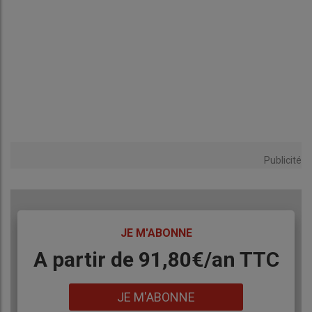
Publicité
TITRE
JE M'ABONNE
Body
A partir de 91,80€/an​ TTC
Lien
JE M'ABONNE