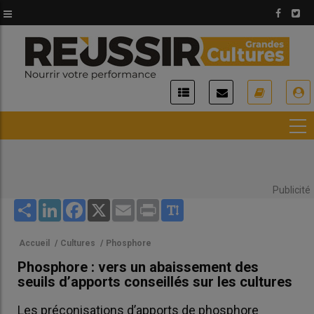
Aller
au
contenu
principal
USER
ACCOUNT
MENU
Publicité
Share
LinkedIn
Facebook
X
Email
Print
Accueil
/
Cultures
/
Phosphore
Phosphore : vers un abaissement des
seuils d’apports conseillés sur les cultures
Les préconisations d’apports de phosphore