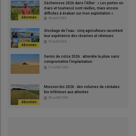
Sécheresse 2026 dans l'Allier : « Les pertes en
Le point sur
|
Phosphore : à quel moment en
maïs et tournesol sont réelles, mais encore
difficiles à évaluer sur mon exploitation »
apporter pour éviter le défaut d’alimentation ?
06 août 2026
Stockage de l'eau : cinq agriculteurs racontent
Des
valeurs de seuils
en
phosphore
sont définies par culture
leur expérience des réserves et retenues
05 août 2026
et catégorie de sols, avec des adaptations régionales, établies
par
Arvalis
en 1993. «
Or, il y a un nombre d’essais qui ont été
Semis de colza 2026 : attendre la pluie sans
faits par la suite qui estiment les seuils à un niveau plus bas
compromettre l’implantation
d’une part et, d’autre part, chez la grande majorité des autres
31 juillet 2026
pays européens, les valeurs critiques définies sont également
plus basses
», remarque Pascal Denoroy.
Moisson bio 2026 : des volumes de céréales
bio inférieurs aux attentes
Des végétaux plus ou moins exigeants en phosphore
28 juillet 2026
Cultures très exigeantes
betterave sucrière, colza, luzerne, pomme de terre
Cultures moyennement exigeantes