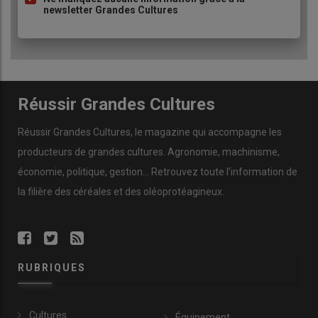
sol au-delà de laquelle l’absence d’apport n’induit aucune
newsletter Grandes Cultures
diminution de rendement. C’est donc une situation où il
peut être conseillé de faire une impasse sur la
fertilisation phosphatée. Dans la stratégie de
raisonnement du Comifer, ce seuil est complété par un
seuil de renforcement
, représentant une teneur plus
basse du sol en dessous de laquelle un renforcement de
Réussir Grandes Cultures
la fertilisation est préconisé.
Réussir Grandes Cultures
, le magazine qui accompagne les
producteurs de
grandes cultures
.
Agronomie
,
machinisme
,
économie
,
politique
,
gestion
… Retrouvez toute l’information de
la filière des
céréales
et des
oléoprotéagineux
.
RUBRIQUES
Cultures
Équipement