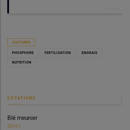
Publié le
ven 05/06/2026 - 09:00
- Par
Christian Gloria
CULTURES
PHOSPHORE
FERTILISATION
ENGRAIS
NUTRITION
COTATIONS
Blé meunier
Bl
223 €/t
223
Les carences en phosphore sur colza se traduisent par un