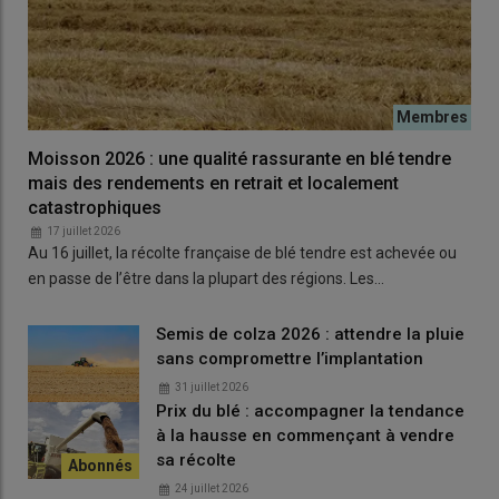
caractérise ainsi par une exigence élevée en phosphore alors
que le blé est peu exigeant en cet élément. Un manque de
phosphore aura des conséquences très néfastes chez l’un, peu
chez l’autre.
Moisson 2026 : une qualité rassurante en blé tendre
Des résultats concrets où les seuils
mais des rendements en retrait et localement
d’impasse apparaissent trop élevés
catastrophiques
La méthode Comifer applique deux seuils, d’impasse et de
17 juillet 2026
renforcement, pour le raisonnement de la
fertilisation
Au 16 juillet, la récolte française de blé tendre est achevée ou
phosphatée
. Les résultats de l’étude en cours pourraient
en passe de l’être dans la plupart des régions. Les…
amener à abaisser ces seuils. Dans l’Eure-et-Loir, l’essai de
Miermaigne est l’une des dernières plateformes d’essais
Semis de colza 2026 : attendre la pluie
longue durée en France étudiant depuis des décennies l’effet
sans compromettre l’implantation
de différents niveaux de fertilisation phosphopotassique, dont
31 juillet 2026
des impasses totales en
phosphore
. Jean-Baptiste Gratecap,
Prix du blé : accompagner la tendance
conseiller fertilisation à la
chambre d’agriculture d’Eure-et-
à la hausse en commençant à vendre
Loir
, rend compte de quelques résultats relevés dans le cadre
sa récolte
du projet d’actualisation de la méthode Comifer. «
On a mesuré
24 juillet 2026