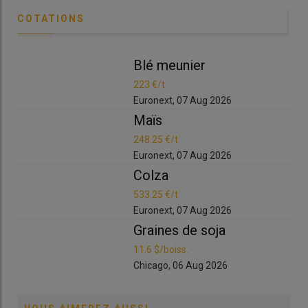
COTATIONS
Blé meunier
Bl
223 €/t
223
Euronext, 07 Aug 2026
Eur
Maïs
Ma
248.25 €/t
248
Euronext, 07 Aug 2026
Eur
Colza
Co
533.25 €/t
533
Euronext, 07 Aug 2026
Eur
Graines de soja
Gr
11.6 $/boiss.
11.6
Chicago, 06 Aug 2026
Chi