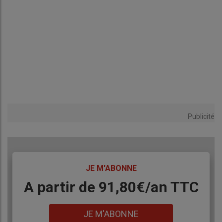
Publicité
TITRE
JE M'ABONNE
Body
A partir de 91,80€/an​ TTC
Lien
JE M'ABONNE