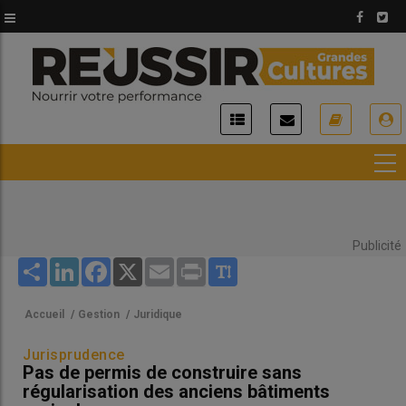
Aller
au
contenu
principal
USER
ACCOUNT
MENU
Publicité
Share
LinkedIn
Facebook
X
Email
Print
Accueil
/
Gestion
/
Juridique
Jurisprudence
Pas de permis de construire sans
régularisation des anciens bâtiments