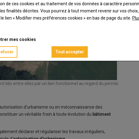
ation de ces cookies et au traitement de vos données à caractère person
es finalités décrites. Vous pourrez à tout moment revenir sur vos choix,
t le lien « Modifier mes préférences cookies » en bas de page du site.
Plu
trer mes cookies
refuser
Tout accepter
t liés entre elles par un lien fonctionnel au regard du permis
ns autorisation d'urbanisme ou en méconnaissance des
onstituer un véritable frein à toute évolution du
bâtiment
galement déclarer et régulariser les travaux irréguliers,
ande d'
autorisation d'urbanisme
.