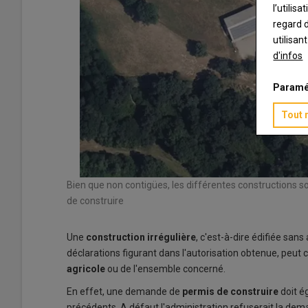
l’utilis
regard d
utilisan
d'infos
Paramé
Tout 
Bien que non contigües, les différentes constructions son
de construire
Une
construction irrégulière
, c'est-à-dire édifiée sa
déclarations figurant dans l'autorisation obtenue, peut c
agricole
ou de l'ensemble concerné.
En effet, une demande de
permis de construire
doit é
précédents. A défaut l'administration refuserait la dem