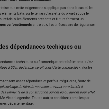
récise que cette exigence ne s'applique pas dans le cas où les
éléments bâtis sur le terrain d'assiette du projet et que le
Toutefois, si les élements présents et futurs forment un
ques ou fonctionnels
entre eux, il est nécessaire de régulariser
r des dépendances techiques ou
dépendances techniques ou économique entre bâtiments. «
Par
ituée à 50 m de l'étable, serait considérée comme liée
», illustre
iment
sont assez répandues et parfois irrégulières, faute de
qui envisage de faire de nouveaux travaux aura intérêt à
des éléments de la construction qui ont eu ou auront pour effet
e Me Victor Legendre. Toutes autres conditions remplies par
taires départementaux.