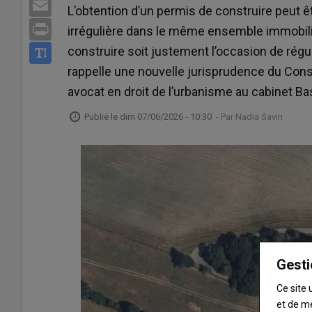
Email
M
L’obtention d’un permis de construire peut 
Print
24
irrégulière dans le même ensemble immobil
Eu
construire soit justement l’occasion de régu
C
rappelle une nouvelle jurisprudence du Conse
52
avocat en droit de l’urbanisme au cabinet Ba
Eu
G
Publié le
dim 07/06/2026 - 10:30
- Par
Nadia Savin
11
Ch
Gesti
Ce site 
et de m