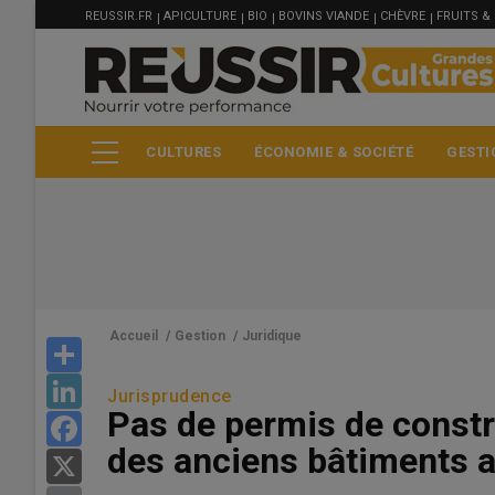
MENU
Aller
REUSSIR.FR
APICULTURE
BIO
BOVINS VIANDE
CHÈVRE
FRUITS &
FILIÈRE
au
contenu
principal
CULTURES
ÉCONOMIE & SOCIÉTÉ
GESTI
Accueil
/
Gestion
/
Juridique
Share
LinkedIn
Jurisprudence
Pas de permis de constr
B
Facebook
des anciens bâtiments a
21
X
Eu