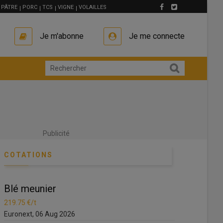
PÂTRE
PORC
TCS
VIGNE
VOLAILLES
Je m'abonne
Je me connecte
Publicité
COTATIONS
Blé meunier
219.75 €/t
2026
Euronext, 06 Aug 2026