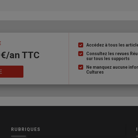
E
Accédez à tous les articl
Liste
0€/an​ TTC
à
Consultez les revues Ré
sur tous les supports
puce
Ne manquez aucune infor
E
Cultures
RUBRIQUES