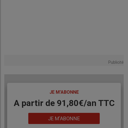
Publicité
TITRE
JE M'ABONNE
Body
A partir de 91,80€/an​ TTC
Lien
JE M'ABONNE