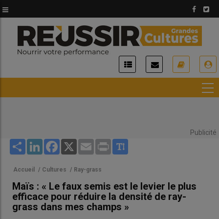
Aller
au
contenu
principal
USER
ACCOUNT
MENU
Publicité
Share
LinkedIn
Facebook
X
Email
Print
Accueil
/
Cultures
/
Ray-grass
Maïs : « Le faux semis est le levier le plus
efficace pour réduire la densité de ray-
grass dans mes champs »