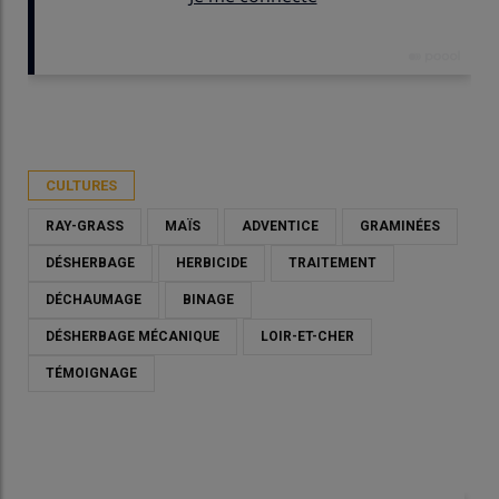
Publié le
mar 14/04/2026 - 09:00
- Par
Christian Gloria
CULTURES
RAY-GRASS
MAÏS
ADVENTICE
GRAMINÉES
DÉSHERBAGE
HERBICIDE
TRAITEMENT
DÉCHAUMAGE
BINAGE
DÉSHERBAGE MÉCANIQUE
LOIR-ET-CHER
TÉMOIGNAGE
Damien Beaujouan, agriculteur à Roches (Loir-et-Cher), "Je
laboure mes terres tous les trois ans en veillant à ne pas faire
un travail trop profond, moins de 20 centimètres. Je remarque