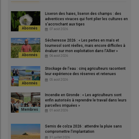
Liseron des haies, liseron des champs : des
Le point sur
|
Maïs : comment gérer une pression
adventices vivaces qui font plier les cultures en
de ray-grass de plus en plus importante ?
s'accrochant aux tiges
07 août 2026
Sécheresse 2026 : « Les pertes en maïs et
Sur
maïs
, j’utilise l’
herbicide
Isard en prélevée contre les
tournesol sont réelles, mais encore difficiles à
évaluer sur mon exploitation dans l'Allier »
graminées
, puis le produit Mondine ou Adengo Xtra en post-
06 août 2026
levée. Si je constate encore des levées de
ray-grass
, je passe
une
bineuse
. Quand les conditions sont bonnes, on arrive à les
Stockage de l'eau : cinq agriculteurs racontent
déchausser et à les faire dépérir, à condition d’avoir plusieurs
leur expérience des réserves et retenues
05 août 2026
jours sans pluie après le passage. Dans la lutte contre le ray-
grass, j’introduis d’autres cultures de printemps comme la
Incendie en Gironde : « Les agriculteurs sont
betterave
pour casser le cycle de la graminée et amener
enfin autorisés à reprendre le travail dans leurs
d’autres herbicides utiles. Je laboure également mes terres
parcelles irriguées »
tous les trois ans en veillant à ne pas faire un travail trop
01 août 2026
profond, moins de 20 centimètres. Je remarque qu’un
enfouissement des graines de ray-grass trop en profondeur
Semis de colza 2026 : attendre la pluie sans
favorise leur conservation sur plusieurs années. »
compromettre l’implantation
31 juillet 2026