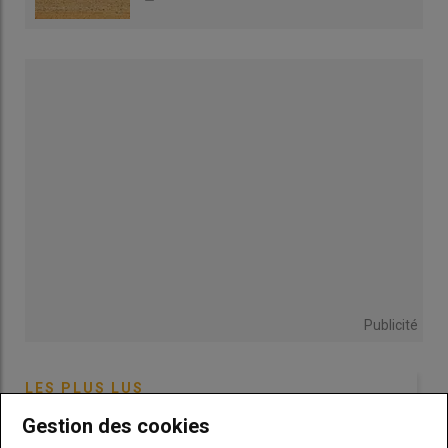
Témoignage
|
Betterave: « Je combine
désherbage chimique et mécanique pour lutter
contre le ray grass »
155 ha dont 80 irrigables : blé, orge, colza, betterave, pomme
de terre et maïs irrigué (5 à 10 ha selon les années). Labour.
Publicité
LES PLUS LUS
Gestion des cookies