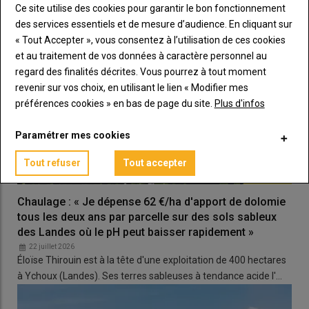
Ce site utilise des cookies pour garantir le bon fonctionnement
des services essentiels et de mesure d’audience. En cliquant sur
« Tout Accepter », vous consentez à l’utilisation de ces cookies
et au traitement de vos données à caractère personnel au
regard des finalités décrites. Vous pourrez à tout moment
revenir sur vos choix, en utilisant le lien « Modifier mes
préférences cookies » en bas de page du site.
Plus d'infos
Paramétrer mes cookies
Tout refuser
Tout accepter
Chaulage : « Je dépense 62 €/ha d'apport de dolomie
tous les deux ans par parcelle sur des sols sableux
des Landes où le pH peut baisser rapidement »
22 juillet 2026
Éloïse Thirouin est à la tête d'une exploitation de 400 hectares
à Ychoux (Landes). Ses terres sableuses à tendance acide l'…