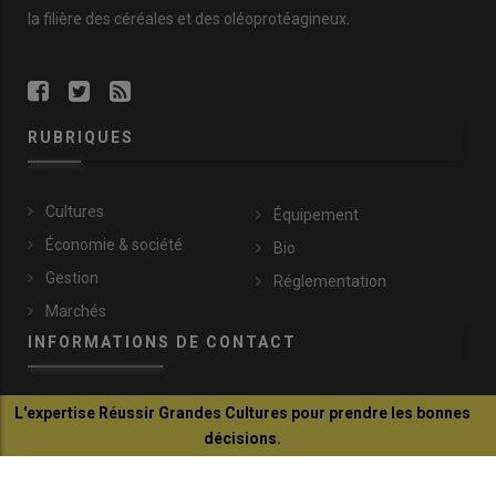
la filière des
céréales
et des
oléoprotéagineux
.
RUBRIQUES
Cultures
Équipement
Économie & société
Bio
Gestion
Réglementation
Marchés
INFORMATIONS DE CONTACT
L'expertise Réussir Grandes Cultures pour prendre les bonnes
communication@reussir.fr
décisions.
1 Rue Léopold Sédar-Senghor
Je découvre
14460 Colombelles