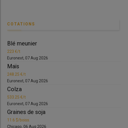
Les conditions de semis du maïs sont satisfaisantes dans la
plupart des régions.
© MC. Bidault
COTATIONS
L’
AGPM
(association générale des producteurs de maïs) tire la
Blé meunier
Bl
sonnette d’alarme. Dans un communiqué daté du 17 avril, le
syndicat des maïsiculteurs parle d’une «
alerte majeure pour la
223 €/t
223
filière
». Les premières estimations font état d’une chute
Euronext, 07 Aug 2026
Eur
significative des surfaces de
maïs grain
pour 2026. «
Nous
Maïs
Ma
nous attendons à une baisse forte aux environs de 1,33 million
248.25 €/t
248
d’ha, soit 10 à 15 % de moins comparé à 2025,
indique Aude
Euronext, 07 Aug 2026
Eur
Carrera, animatrice filière maïs chez
Arvalis,
qui précise,
cela
Colza
Co
reste toutefois une prévision, tous les arbitrages n’étant pas
encore faits dans les exploitations.
»
533.25 €/t
533
Euronext, 07 Aug 2026
Eur
Les surfaces de maïs fourrage (1,20 Mha) et de maïs
Graines de soja
Gr
semences (63 000 ha) resteraient, elles, globalement stables.
En revanche, le maïs doux poursuit, lui, son recul. Les prévisions
11.6 $/boiss.
11.6
font état d’une nouvelle baisse de 4 % par rapport à 2025, soit
Chicago, 06 Aug 2026
Chi