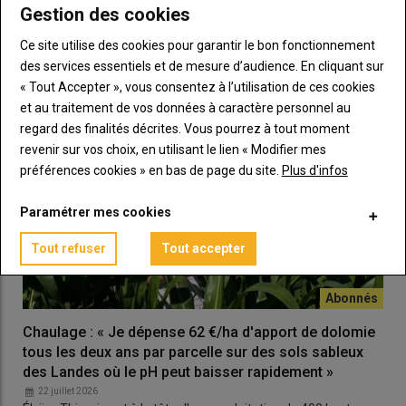
l’exploitation, et selon le niveau des rendements 2025.
Gestion des cookies
LES PLUS LUS
Par contre, en
zone septentrionale
, les surfaces s’annoncent
Ce site utilise des cookies pour garantir le bon fonctionnement
plutôt stables. L’Alsace ne perd pas d’hectares. «
Nous
des services essentiels et de mesure d’audience. En cliquant sur
n'observons aucun changement
» indique la coopérative
« Tout Accepter », vous consentez à l’utilisation de ces cookies
agricole de céréales CAC 68. Et dans le nord de la France, le
et au traitement de vos données à caractère personnel au
recul des surfaces en pommes de terre et betterave devrait
regard des finalités décrites. Vous pourrez à tout moment
aider le maïs à se maintenir, estime Aude Carrera.
revenir sur vos choix, en utilisant le lien « Modifier mes
préférences cookies » en bas de page du site.
Plus d'infos
Un contexte économique qui décourage
Paramétrer mes cookies
Conséquence ou non de la mauvaise campagne 2025 en maïs,
les emblavements en colza sont en hausse de 9 % et ceux en
Tout refuser
Tout accepter
céréales d’hiver de 3,2 %, selon Agreste. Ces 300 000 ha
supplémentaires laissent donc mécaniquement moins de
place aux cultures de printemps.
Chaulage : « Je dépense 62 €/ha d'apport de dolomie
Mais au-delà des résultats techniques, c’est un faisceau de
tous les deux ans par parcelle sur des sols sableux
facteurs économiques
qui pèse sur les décisions de semis de
des Landes où le pH peut baisser rapidement »
maïs. «
C’est une culture aux charges élevées qui se raisonnent
22 juillet 2026
dès l’implantation. Avec des prix bas, c’est aujourd’hui