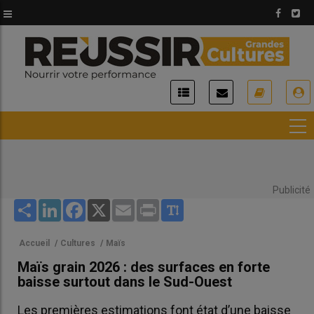
Aller
au
contenu
principal
USER
ACCOUNT
MENU
Publicité
Share
LinkedIn
Facebook
X
Email
Print
Accueil
/
Cultures
/
Maïs
Maïs grain 2026 : des surfaces en forte
baisse surtout dans le Sud-Ouest
Les premières estimations font état d’une baisse