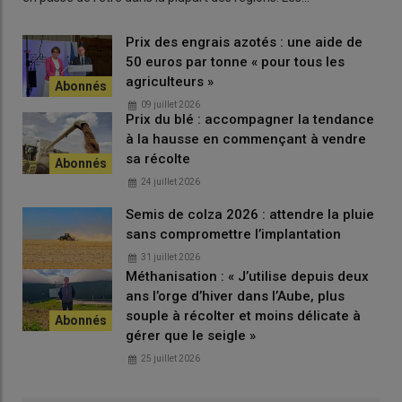
perte d’hectares supplémentaire en maïs.
» Grégory Moulis
confirme en évoquant des retours de doses de maïs, tout
Prix des engrais azotés : une aide de
comme Anne-Claire Richard qui parle de changements
50 euros par tonne « pour tous les
d’assolement de dernière minute observés chez des
agriculteurs »
maïsiculteurs
irrigants
face à la hausse des coûts de l’énergie.
09 juillet 2026
La CAC 68 indique de son côté que l’azote appliqué cette
Prix du blé : accompagner la tendance
année par ses adhérents a été acheté en 2025.
« Il n’y a donc
à la hausse en commençant à vendre
pas eu d’impact sur l’assolement 2026
.
Cependant la réflexion se
sa récolte
portera pour les assolements 2027.
»
24 juillet 2026
Semis de colza 2026 : attendre la pluie
sans compromettre l’implantation
Témoignage |
Prix du GNR : « J’ai calculé un
surcoût de 15 000 € sur l’année pour mon
31 juillet 2026
Méthanisation : « J’utilise depuis deux
exploitation »
ans l’orge d’hiver dans l’Aube, plus
souple à récolter et moins délicate à
gérer que le seigle »
L’AGPM pointe également «
les restrictions cumulées et
successives des moyens de production tels que les solutions
25 juillet 2026
phytosanitaires, les outils d’innovation variétale, l’accès à l’eau.
»