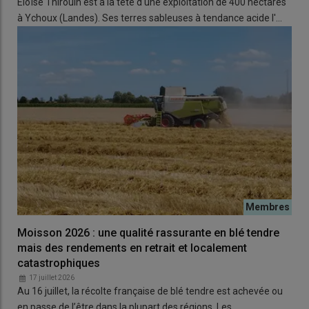
Éloïse Thirouin est à la tête d'une exploitation de 400 hectares
compliqué d’avoir une culture de maïs rentable
», résume Aude
à Ychoux (Landes). Ses terres sableuses à tendance acide l'…
Carrera, qui rappelle que les résultats des exploitations de
grandes cultures sont dégradés depuis trois ans, avec des
trésoreries sous tension. L’AGPM parle même d’une «
asphyxie
économique des producteurs de grandes cultures.
»
Lire aussi |
Comptes de l’agriculture 2025 : des prix
bas qui plombent les résultats en grandes cultures
malgré la bonne récolte
Ces
charges
élevées sont aujourd’hui amplifiées par les effets
de la guerre au Moyen-Orient. Flambées du prix de l’azote, du
gaz, du GNR… «
Toutes ces hausses ont renforcé la décision
Moisson 2026 : une qualité rassurante en blé tendre
d’implanter des cultures moins gourmandes en intrants
», note
mais des rendements en retrait et localement
catastrophiques
la responsable
filière maïs
d’Arvalis. Et d’ajouter : «
Certains
agriculteurs ont sans doute changé d’avis au dernier moment
17 juillet 2026
Au 16 juillet, la récolte française de blé tendre est achevée ou
quant à leur assolement de printemps, ce qui a entraîné une
en passe de l’être dans la plupart des régions. Les…