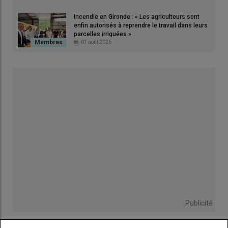
le mois de janvier car les producteurs, en grande majorité, ne s’y
Incendie en Gironde : « Les agriculteurs sont
sont pas retrouvés économiquement en 2025.
»
enfin autorisés à reprendre le travail dans leurs
parcelles irriguées »
01 août 2026
Lire aussi |
Maïs grain : un prix 2025 bien inférieur
aux charges de production des maïsiculteurs
français
La baisse n’est toutefois pas uniforme sur le territoire. Dans les
régions où les résultats 2025 ont été mauvais, notamment en
zone méridionale
, le recul du maïs est estimé important et
bien plus que prévu en début d’année. Grégory Moulis, directeur
des productions végétales chez
Maïsadour
annonce une
baisse de 18 % sur le territoire de la coopérative, «
du jamais
vu »
, tandis qu’Anne-Claire Richard parle de «
15 à 20 % de maïs
en moins
» sur celui d’Euralis, dans un triangle Bordeaux,
Publicité
Bayonne, Toulouse. Néanmoins, les disparités seront
importantes
selon la présence ou non d
’irrigation
sur