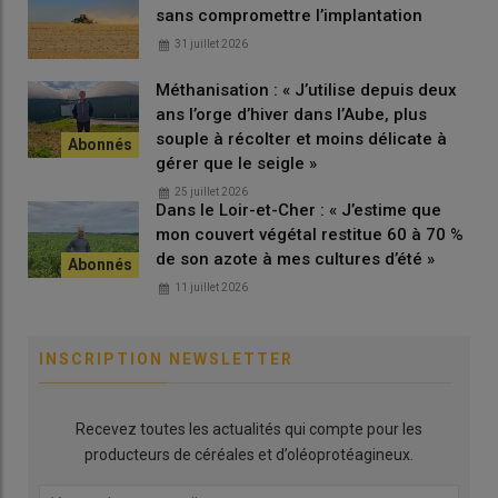
inférieure au montant du Smic horaire en vigueur. Ce Smic est
sans compromettre l’implantation
« minoré » de 10 % pour les salariés de 17 ans (environ 10,81 €
31 juillet 2026
bruts en 2026) et de 20 % pour les salariés de 16 ans (environ
9,61 € bruts en 2026). À l’extrême, cette rémunération pourrait
Méthanisation : « J’utilise depuis deux
ne pas être versée si l’enfant est d’accord. Dans ce cas, laissez
ans l’orge d’hiver dans l’Aube, plus
une trace écrite, afin que ce salaire non perçu lui ouvre droit à
souple à récolter et moins délicate à
un
salaire différé
au jour de son installation ou au jour des
gérer que le seigle »
arrangements de famille.
25 juillet 2026
Dans le Loir-et-Cher : « J’estime que
Dans le
secteur viticole
, il existe un contrat saisonnier
mon couvert végétal restitue 60 à 70 %
spécifique, dit "
contrat vendange
", qui permet à un majeur
de son azote à mes cultures d’été »
ayant déjà un emploi dans une autre entreprise d’être
11 juillet 2026
embauché sur l’exploitation durant ses congés.
INSCRIPTION NEWSLETTER
Lire aussi :
Salariés saisonniers : comment
recruter des vendangeurs grâce au contrat
vendanges
Recevez toutes les actualités qui compte pour les
producteurs de céréales et d’oléoprotéagineux.