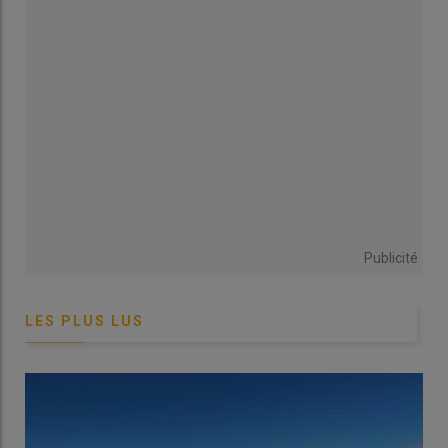
comprise entre 1 500 et 3 500 € environ, en fonction du revenu
de l’exploitant auquel il est rattaché. Ainsi, l’enfant est couvert
pour la santé, les maladies et accidents du travail, la maternité
ou paternité. Il accède à des formations Vivéa et cotise pour sa
retraite. Ce statut est idéal quand son travail sur la ferme est
régulier, mais aussi pour tester son envie de devenir agriculteur
ou viticulteur avant son installation.
Ce statut présente l’inconvénient d’être
limité à une durée de
cinq ans
. De surcroît, il n’est pas accessible aux enfants des
associés exploitants d’EARL, SCEA, SARL, SAS, ni à ceux des
associés non exploitants.
Publicité
Salarié ou saisonnier agricole : un
LES PLUS LUS
cadre personnalisable
À défaut d’être éligible au statut d’aide familial, le salariat est