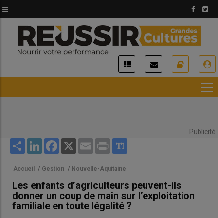
Aller
au
contenu
principal
USER
ACCOUNT
MENU
Publicité
Share
LinkedIn
Facebook
X
Email
Print
Accueil
/
Gestion
/
Nouvelle-Aquitaine
Les enfants d’agriculteurs peuvent-ils
donner un coup de main sur l’exploitation
familiale en toute légalité ?