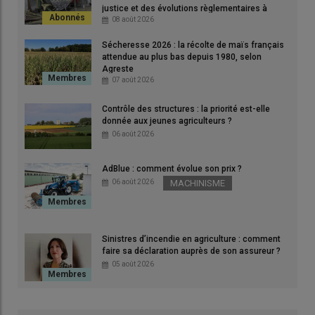
justice et des évolutions règlementaires à
prévention lancée en Bretagne
connaître
08 août 2026
Sécheresse 2026 : la récolte de maïs français
attendue au plus bas depuis 1980, selon
Trois statuts envisageables selon le degré
Agreste
07 août 2026
de participation : aide familiale, salarié ou
saisonnier, stagiaire
Contrôle des structures : la priorité est-elle
donnée aux jeunes agriculteurs ?
06 août 2026
Aide familial : une participation
régulière
AdBlue : comment évolue son prix ?
06 août 2026
MACHINISME
En
exploitation individuelle
ou en groupement agricole
Sinistres d’incendie en agriculture : comment
d’exploitation en commun (
Gaec
), il est possible de déclarer en
faire sa déclaration auprès de son assureur ?
tant qu’
aide familial
un de ses
enfants
, comme d’ailleurs un de
05 août 2026
ses parents (frère, sœur ou alliés au même degré). La
personne peut travailler sans limitation de durée et même sans
rémunération. En revanche, sa
couverture sociale
sera